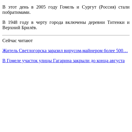
В этот день в 2005 году Гомель и Сургут (Россия) стали
побратимами.
В 1948 году в черту города включены деревни Титенки и
Верхний Брилёв.
Сейчас читают
Житель Светлогорска заразил вирусом-майнером более 500…
В Гомеле участок улицы Гагарина закрыли до конца августа