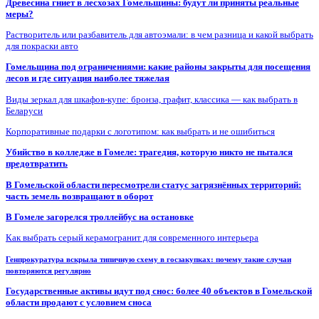
Древесина гниет в лесхозах Гомельщины: будут ли приняты реальные
меры?
Растворитель или разбавитель для автоэмали: в чем разница и какой выбрать
для покраски авто
Гомельщина под ограничениями: какие районы закрыты для посещения
лесов и где ситуация наиболее тяжелая
Виды зеркал для шкафов-купе: бронза, графит, классика — как выбрать в
Беларуси
Корпоративные подарки с логотипом: как выбрать и не ошибиться
Убийство в колледже в Гомеле: трагедия, которую никто не пытался
предотвратить
В Гомельской области пересмотрели статус загрязнённых территорий:
часть земель возвращают в оборот
В Гомеле загорелся троллейбус на остановке
Как выбрать серый керамогранит для современного интерьера
Генпрокуратура вскрыла типичную схему в госзакупках: почему такие случаи
повторяются регулярно
Государственные активы идут под снос: более 40 объектов в Гомельской
области продают с условием сноса