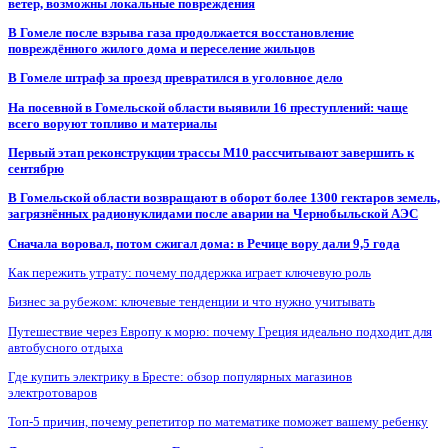
ветер, возможны локальные повреждения
В Гомеле после взрыва газа продолжается восстановление
повреждённого жилого дома и переселение жильцов
В Гомеле штраф за проезд превратился в уголовное дело
На посевной в Гомельской области выявили 16 преступлений: чаще
всего воруют топливо и материалы
Первый этап реконструкции трассы М10 рассчитывают завершить к
сентябрю
В Гомельской области возвращают в оборот более 1300 гектаров земель,
загрязнённых радионуклидами после аварии на Чернобыльской АЭС
Сначала воровал, потом сжигал дома: в Речице вору дали 9,5 года
Как пережить утрату: почему поддержка играет ключевую роль
Бизнес за рубежом: ключевые тенденции и что нужно учитывать
Путешествие через Европу к морю: почему Греция идеально подходит для
автобусного отдыха
Где купить электрику в Бресте: обзор популярных магазинов
электротоваров
Топ-5 причин, почему репетитор по математике поможет вашему ребенку