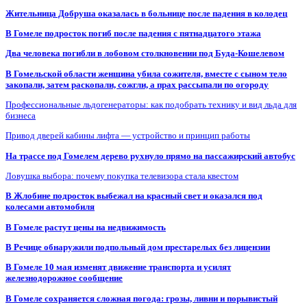
Жительница Добруша оказалась в больнице после падения в колодец
В Гомеле подросток погиб после падения с пятнадцатого этажа
Два человека погибли в лобовом столкновении под Буда-Кошелевом
В Гомельской области женщина убила сожителя, вместе с сыном тело
закопали, затем раскопали, сожгли, а прах рассыпали по огороду
Профессиональные льдогенераторы: как подобрать технику и вид льда для
бизнеса
Привод дверей кабины лифта — устройство и принцип работы
На трассе под Гомелем дерево рухнуло прямо на пассажирский автобус
Ловушка выбора: почему покупка телевизора стала квестом
В Жлобине подросток выбежал на красный свет и оказался под
колесами автомобиля
В Гомеле растут цены на недвижимость
В Речице обнаружили подпольный дом престарелых без лицензии
В Гомеле 10 мая изменят движение транспорта и усилят
железнодорожное сообщение
В Гомеле сохраняется сложная погода: грозы, ливни и порывистый