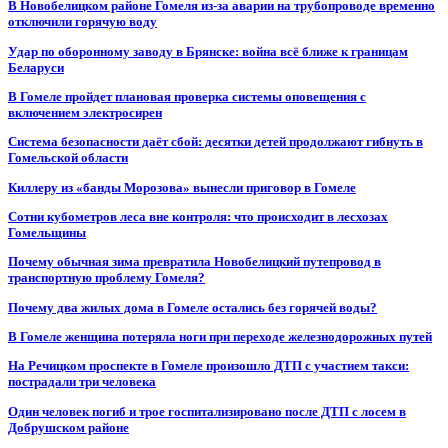
В Новобелицком районе Гомеля из-за аварии на трубопроводе временно
отключили горячую воду
Удар по оборонному заводу в Брянске: война всё ближе к границам
Беларуси
В Гомеле пройдет плановая проверка системы оповещения с
включением электросирен
Система безопасности даёт сбой: десятки детей продолжают гибнуть в
Гомельской области
Киллеру из «банды Морозова» вынесли приговор в Гомеле
Сотни кубометров леса вне контроля: что происходит в лесхозах
Гомельщины
Почему обычная зима превратила Новобелицкий путепровод в
транспортную проблему Гомеля?
Почему два жилых дома в Гомеле остались без горячей воды?
В Гомеле женщина потеряла ноги при переходе железнодорожных путей
На Речицком проспекте в Гомеле произошло ДТП с участием такси:
пострадали три человека
Один человек погиб и трое госпитализировано после ДТП с лосем в
Добрушском районе