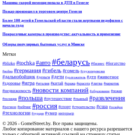
Машина скорой помощи попала в ДТП в Гомеле
Пожар произошел в торговом центре Гомеля
Более 100 детей в Гомельской области стали жертвами педофилов с
начала года
Покрасочные камеры в производстве: актуальность и применение
Обзоры популярных бытовых услуг в Минске
Метки
#беларусь
#авто
#tochka
#blizko
#бизнес
#богатство
#германия
#гибель
#гомель
#война
#грузоперевозки
#дальнобойщик
#дети
#дтп
#животное
#деньги
#долгожитель
#игра
#китай
#здоровье
#литва
#италия
#кража
#красота
#наркотик
#новости компаний
#недвижимость
#пожар
#образование
#польша
#развлечения
#путешествие
#пьяный
#полиция
#россия
#сша
#спорт
#регион
#рейтинг
#строительство
#телефон
#технологии
#умер
интерьер
#турция
© 2026 - GomelStreet.by. Все права защищены.
Любое копирование материалов с нашего ресурса разрешается
только с обратной активной ссылкой на страницу статьи.