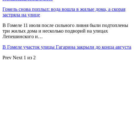
Гомель снова поплыл: вода вошла в жилые дома, а скорая
застряла на улице
В Гомеле 11 июля после сильного ливня были подтоплены
три жилых дома и несколько подворий на улицах
Лепешинского и…
В Гомеле участок улицы Гагарина закрыли до конца августа
Prev
Next
1 из 2