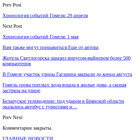
Prev Post
Хронология событий Гомеля: 29 апреля
Next Post
Хронология событий Гомеля: 1 мая
Вам также могут понравиться
Еще от автора
Житель Светлогорска заразил вирусом-майнером более 500
компьютеров
В Гомеле участок улицы Гагарина закрыли до конца августа
Гомель снова поплыл: вода вошла в жилые дома, а скорая
застряла на улице
Беларуское телевидение: под ударом в Брянской области
оказались автобус с туристами и…
Prev
Next
Комментарии закрыты.
ГЛАВНЫЕ НОВОСТИ