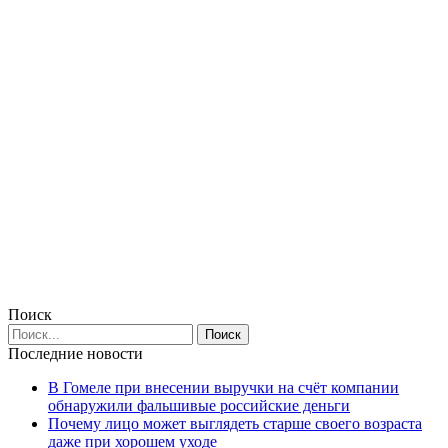
Поиск
Последние новости
В Гомеле при внесении выручки на счёт компании
обнаружили фальшивые российские деньги
Почему лицо может выглядеть старше своего возраста
даже при хорошем уходе