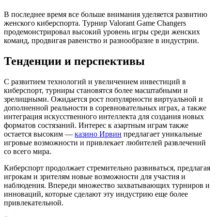
В последнее время все больше внимания уделяется развитию
женского киберспорта. Турнир Valorant Game Changers
продемонстрировал высокий уровень игры среди женских
команд, продвигая равенство и разнообразие в индустрии.
Тенденции и перспективы
С развитием технологий и увеличением инвестиций в
киберспорт, турниры становятся более масштабными и
зрелищными. Ожидается рост популярности виртуальной и
дополненной реальности в соревновательных играх, а также
интеграция искусственного интеллекта для создания новых
форматов состязаний. Интерес к азартным играм также
остается высоким —
казино Ирвин
предлагает уникальные
игровые возможности и привлекает любителей развлечений
со всего мира.
Киберспорт продолжает стремительно развиваться, предлагая
игрокам и зрителям новые возможности для участия и
наблюдения. Впереди множество захватывающих турниров и
инноваций, которые сделают эту индустрию еще более
привлекательной.