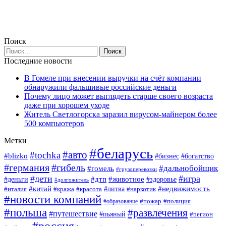
Поиск
Последние новости
В Гомеле при внесении выручки на счёт компании
обнаружили фальшивые российские деньги
Почему лицо может выглядеть старше своего возраста
даже при хорошем уходе
Житель Светлогорска заразил вирусом-майнером более
500 компьютеров
Метки
#беларусь
#авто
#tochka
#blizko
#богатство
#бизнес
#германия
#гибель
#дальнобойщик
#гомель
#грузоперевозки
#дети
#игра
#животное
#дтп
#деньги
#здоровье
#долгожитель
#китай
#недвижимость
#италия
#кража
#красота
#литва
#наркотик
#новости компаний
#пожар
#полиция
#образование
#польша
#развлечения
#путешествие
#пьяный
#регион
#россия