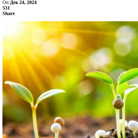
On
Дек 24, 2024
531
Share