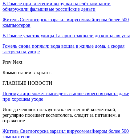
В Гомеле при внесении выручки на счёт компании
обнаружили фальшивые российские деньги
Житель Светлогорска заразил вирусом-майнером более 500
компьютеров
В Гомеле участок улицы Гагарина закрыли до конца августа
Гомель снова поплыл: вода вошла в жилые дома, а скорая
застряла на улице
Prev
Next
Комментарии закрыты.
ГЛАВНЫЕ НОВОСТИ
Почему лицо может выглядеть старше своего возраста даже
при хорошем уходе
Иногда человек пользуется качественной косметикой,
регулярно посещает косметолога, следит за питанием, а
отражение…
Житель Светлогорска заразил вирусом-майнером более 500
компьютеров