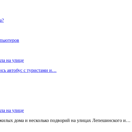
а?
мпьютеров
яла на улице
лись автобус с туристами и…
яла на улице
 жилых дома и несколько подворий на улицах Лепешинского и…