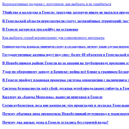
Корпоративные подарки с логотипом: как выбрать и не ошибиться
Убийство в колледже в Гомеле: трагедия, которую никто не пытался пред
В Гомельской области пересмотрели статус загрязнённых территорий: ча
В Гомеле загорелся троллейбус на остановке
Как выбрать серый керамогранит для современного интерьера
Генпрокуратура вскрыла типичную схему в госзакупках: почему такие случаи повто
Государственные активы идут под снос: более 40 объектов в Гомельской 
В Новобелицком районе Гомеля из-за аварии на трубопроводе временно 
Удар по оборонному заводу в Брянске: война всё ближе к границам Белар
В Гомеле пройдет плановая проверка системы оповещения с включением 
Система безопасности даёт сбой: десятки детей продолжают гибнуть в Го
Киллеру из «банды Морозова» вынесли приговор в Гомеле
Сотни кубометров леса вне контроля: что происходит в лесхозах Гомель
Почему обычная зима превратила Новобелицкий путепровод в транспорт
Почему два жилых дома в Гомеле остались без горячей воды?