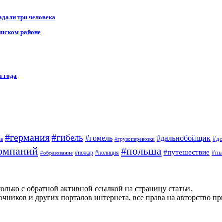
адали три человека
ушском районе
а года
#германия
#гибель
#дальнобойщик
#гомель
#д
на
#грузоперевозки
омпаний
#польша
#путешествие
#пь
#пожар
#полиция
#образование
олько с обратной активной ссылкой на страницу статьи.
чников и других порталов интернета, все права на авторство п