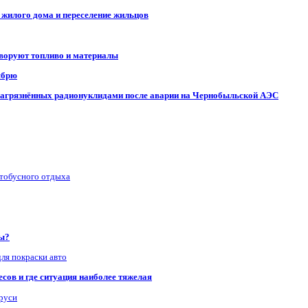
 жилого дома и переселение жильцов
 воруют топливо и материалы
ябрю
, загрязнённых радионуклидами после аварии на Чернобыльской АЭС
втобусного отдыха
ры?
для покраски авто
сов и где ситуация наиболее тяжелая
аруси