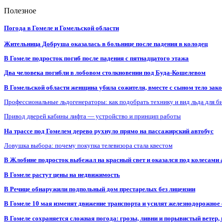
Полезное
Погода в Гомеле и Гомельской области
Жительница Добруша оказалась в больнице после падения в колодец
В Гомеле подросток погиб после падения с пятнадцатого этажа
Два человека погибли в лобовом столкновении под Буда-Кошелевом
В Гомельской области женщина убила сожителя, вместе с сыном тело закоп
Профессиональные льдогенераторы: как подобрать технику и вид льда для б
Привод дверей кабины лифта — устройство и принцип работы
На трассе под Гомелем дерево рухнуло прямо на пассажирский автобус
Ловушка выбора: почему покупка телевизора стала квестом
В Жлобине подросток выбежал на красный свет и оказался под колесами
В Гомеле растут цены на недвижимость
В Речице обнаружили подпольный дом престарелых без лицензии
В Гомеле 10 мая изменят движение транспорта и усилят железнодорожное
В Гомеле сохраняется сложная погода: грозы, ливни и порывистый ветер