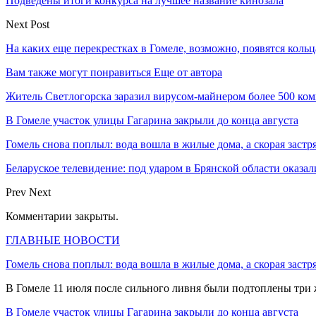
Подведены итоги конкурса на лучшее название кинозала
Next Post
На каких еще перекрестках в Гомеле, возможно, появятся кольц
Вам также могут понравиться
Еще от автора
Житель Светлогорска заразил вирусом-майнером более 500 ко
В Гомеле участок улицы Гагарина закрыли до конца августа
Гомель снова поплыл: вода вошла в жилые дома, а скорая застр
Беларуское телевидение: под ударом в Брянской области оказа
Prev
Next
Комментарии закрыты.
ГЛАВНЫЕ НОВОСТИ
Гомель снова поплыл: вода вошла в жилые дома, а скорая застр
В Гомеле 11 июля после сильного ливня были подтоплены три
В Гомеле участок улицы Гагарина закрыли до конца августа