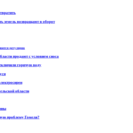
отвратить
сть земель возвращают в оборот
ряются регулярно
области продают с условием сноса
отключили горячую воду
уси
электросирен
мельской области
щины
ную проблему Гомеля?