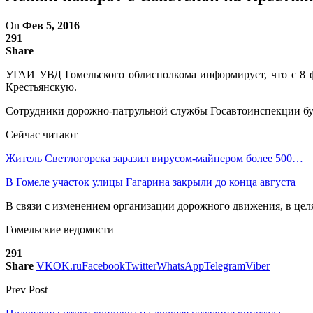
On
Фев 5, 2016
291
Share
УГАИ УВД Гомельского облисполкома информирует, что с 8 
Крестьянскую.
Сотрудники дорожно-патрульной службы Госавтоинспекции буд
Сейчас читают
Житель Светлогорска заразил вирусом-майнером более 500…
В Гомеле участок улицы Гагарина закрыли до конца августа
В связи с изменением организации дорожного движения, в цел
Гомельские ведомости
291
Share
VK
OK.ru
Facebook
Twitter
WhatsApp
Telegram
Viber
Prev Post