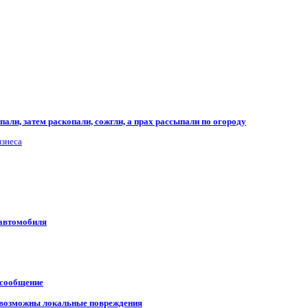
али, затем раскопали, сожгли, а прах рассыпали по огороду
изнеса
 автомобиля
 сообщение
, возможны локальные повреждения