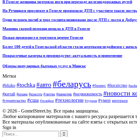
В Гомеле женщина потеряла ноги при переходе железнодорожных путей
На Речицком проспекте в Гомеле произошло ДТП с участием такси: постр
Один человек погиб и трое госпитализировано после ДТП с лосем в Добр
Машина скорой помощи попала в ДТП в Гомеле
Пожар произошел в торговом центре Гомеля
Более 100 детей в Гомельской области стали жертвами педофилов с начал
Покрасочные камеры в производстве: актуальность и применение
Обзоры популярных бытовых услуг в Минске
Метки
#беларусь
#авто
#tochka
#blizko
#бизнес
#богатство
#вой
#новости к
#китай
#недвижимость
#литва
#кража
#красота
#наркотик
#сша
#технологии
#умер
#строительство
интерьер
#телефон
#турция
© 2026 - GomelStreet.by. Все права защищены.
Любое копирование материалов с нашего ресурса разрешается т
Все материалы опубликованные на сайте взяты с открытых исто
Sign in