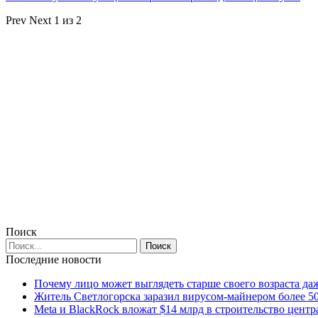
Prev
Next
1 из 2
Поиск
Последние новости
Почему лицо может выглядеть старше своего возраста да
Житель Светлогорска заразил вирусом-майнером более 5
Meta и BlackRock вложат $14 млрд в строительство центр