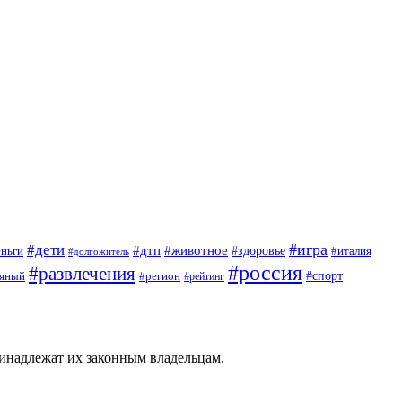
#игра
#дети
#дтп
#животное
еньги
#здоровье
#италия
#долгожитель
#россия
#развлечения
яный
#спорт
#регион
#рейтинг
ринадлежат их законным владельцам.