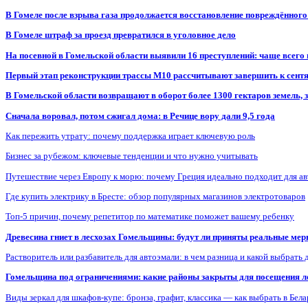
В Гомеле после взрыва газа продолжается восстановление повреждённого
В Гомеле штраф за проезд превратился в уголовное дело
На посевной в Гомельской области выявили 16 преступлений: чаще всего
Первый этап реконструкции трассы М10 рассчитывают завершить к сент
В Гомельской области возвращают в оборот более 1300 гектаров земель
Сначала воровал, потом сжигал дома: в Речице вору дали 9,5 года
Как пережить утрату: почему поддержка играет ключевую роль
Бизнес за рубежом: ключевые тенденции и что нужно учитывать
Путешествие через Европу к морю: почему Греция идеально подходит для а
Где купить электрику в Бресте: обзор популярных магазинов электротоваров
Топ-5 причин, почему репетитор по математике поможет вашему ребенку
Древесина гниет в лесхозах Гомельщины: будут ли приняты реальные ме
Растворитель или разбавитель для автоэмали: в чем разница и какой выбрать 
Гомельщина под ограничениями: какие районы закрыты для посещения ле
Виды зеркал для шкафов-купе: бронза, графит, классика — как выбрать в Бел