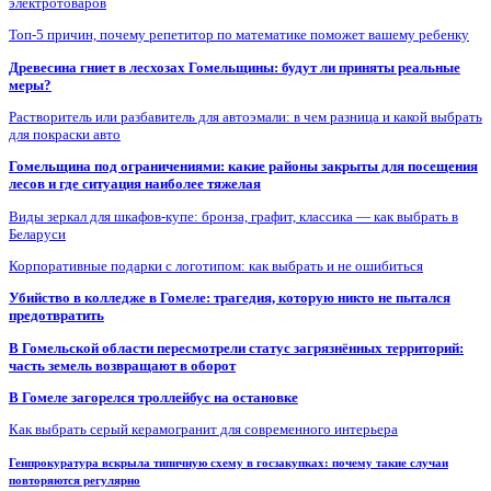
электротоваров
Топ-5 причин, почему репетитор по математике поможет вашему ребенку
Древесина гниет в лесхозах Гомельщины: будут ли приняты реальные
меры?
Растворитель или разбавитель для автоэмали: в чем разница и какой выбрать
для покраски авто
Гомельщина под ограничениями: какие районы закрыты для посещения
лесов и где ситуация наиболее тяжелая
Виды зеркал для шкафов-купе: бронза, графит, классика — как выбрать в
Беларуси
Корпоративные подарки с логотипом: как выбрать и не ошибиться
Убийство в колледже в Гомеле: трагедия, которую никто не пытался
предотвратить
В Гомельской области пересмотрели статус загрязнённых территорий:
часть земель возвращают в оборот
В Гомеле загорелся троллейбус на остановке
Как выбрать серый керамогранит для современного интерьера
Генпрокуратура вскрыла типичную схему в госзакупках: почему такие случаи
повторяются регулярно