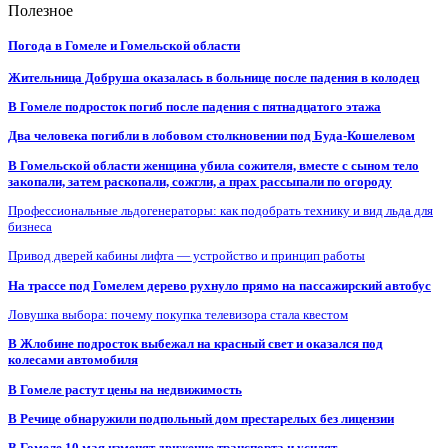
Полезное
Погода в Гомеле и Гомельской области
Жительница Добруша оказалась в больнице после падения в колодец
В Гомеле подросток погиб после падения с пятнадцатого этажа
Два человека погибли в лобовом столкновении под Буда-Кошелевом
В Гомельской области женщина убила сожителя, вместе с сыном тело
закопали, затем раскопали, сожгли, а прах рассыпали по огороду
Профессиональные льдогенераторы: как подобрать технику и вид льда для
бизнеса
Привод дверей кабины лифта — устройство и принцип работы
На трассе под Гомелем дерево рухнуло прямо на пассажирский автобус
Ловушка выбора: почему покупка телевизора стала квестом
В Жлобине подросток выбежал на красный свет и оказался под
колесами автомобиля
В Гомеле растут цены на недвижимость
В Речице обнаружили подпольный дом престарелых без лицензии
В Гомеле 10 мая изменят движение транспорта и усилят