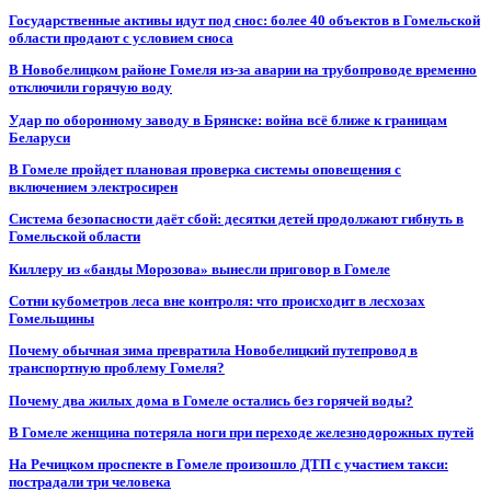
Государственные активы идут под снос: более 40 объектов в Гомельской
области продают с условием сноса
В Новобелицком районе Гомеля из-за аварии на трубопроводе временно
отключили горячую воду
Удар по оборонному заводу в Брянске: война всё ближе к границам
Беларуси
В Гомеле пройдет плановая проверка системы оповещения с
включением электросирен
Система безопасности даёт сбой: десятки детей продолжают гибнуть в
Гомельской области
Киллеру из «банды Морозова» вынесли приговор в Гомеле
Сотни кубометров леса вне контроля: что происходит в лесхозах
Гомельщины
Почему обычная зима превратила Новобелицкий путепровод в
транспортную проблему Гомеля?
Почему два жилых дома в Гомеле остались без горячей воды?
В Гомеле женщина потеряла ноги при переходе железнодорожных путей
На Речицком проспекте в Гомеле произошло ДТП с участием такси:
пострадали три человека