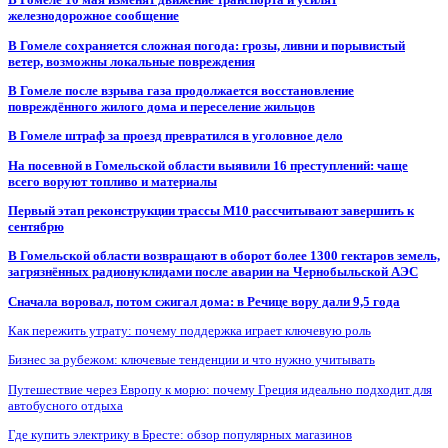
железнодорожное сообщение
В Гомеле сохраняется сложная погода: грозы, ливни и порывистый
ветер, возможны локальные повреждения
В Гомеле после взрыва газа продолжается восстановление
повреждённого жилого дома и переселение жильцов
В Гомеле штраф за проезд превратился в уголовное дело
На посевной в Гомельской области выявили 16 преступлений: чаще
всего воруют топливо и материалы
Первый этап реконструкции трассы М10 рассчитывают завершить к
сентябрю
В Гомельской области возвращают в оборот более 1300 гектаров земель,
загрязнённых радионуклидами после аварии на Чернобыльской АЭС
Сначала воровал, потом сжигал дома: в Речице вору дали 9,5 года
Как пережить утрату: почему поддержка играет ключевую роль
Бизнес за рубежом: ключевые тенденции и что нужно учитывать
Путешествие через Европу к морю: почему Греция идеально подходит для
автобусного отдыха
Где купить электрику в Бресте: обзор популярных магазинов