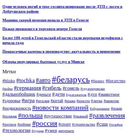
Один человек погиб и трое госпитализировано после ДТП с лосем в
Добрушском районе
Машина скорой помощи попала в ДТП в Гомеле
Пожар произошел в торговом центре Гомеля
Более 100 детей в Гомельской области стали жертвами педофилов с
начала года
Покрасочные камеры в производстве: актуальность и применение
Обзоры популярных бытовых услуг в Минске
Метки
#беларусь
#авто
#tochka
#blizko
#бизнес
#богатство
#германия
#гибель
#гомель
#война
#грузоперевозки
#дальнобойщик
#дети
#дтп
#животное
#деньги
#долгожитель
#игра
#китай
#здоровье
#литва
#италия
#кража
#красота
#наркотик
#новости компаний
#недвижимость
#пожар
#образование
#польша
#развлечения
#путешествие
#пьяный
#полиция
#россия
#сша
#спорт
#регион
#рейтинг
#строительство
#телефон
#технологии
#умер
интерьер
#турция