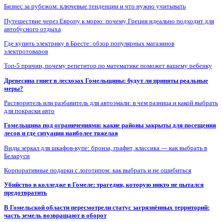
Бизнес за рубежом: ключевые тенденции и что нужно учитывать
Путешествие через Европу к морю: почему Греция идеально подходит для
автобусного отдыха
Где купить электрику в Бресте: обзор популярных магазинов
электротоваров
Топ-5 причин, почему репетитор по математике поможет вашему ребенку
Древесина гниет в лесхозах Гомельщины: будут ли приняты реальные
меры?
Растворитель или разбавитель для автоэмали: в чем разница и какой выбрать
для покраски авто
Гомельщина под ограничениями: какие районы закрыты для посещения
лесов и где ситуация наиболее тяжелая
Виды зеркал для шкафов-купе: бронза, графит, классика — как выбрать в
Беларуси
Корпоративные подарки с логотипом: как выбрать и не ошибиться
Убийство в колледже в Гомеле: трагедия, которую никто не пытался
предотвратить
В Гомельской области пересмотрели статус загрязнённых территорий:
часть земель возвращают в оборот