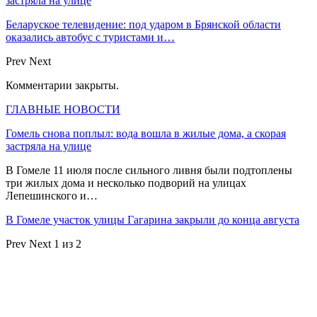
застряла на улице
Беларуское телевидение: под ударом в Брянской области
оказались автобус с туристами и…
Prev
Next
Комментарии закрыты.
ГЛАВНЫЕ НОВОСТИ
Гомель снова поплыл: вода вошла в жилые дома, а скорая
застряла на улице
В Гомеле 11 июля после сильного ливня были подтоплены
три жилых дома и несколько подворий на улицах
Лепешинского и…
В Гомеле участок улицы Гагарина закрыли до конца августа
Prev
Next
1 из 2