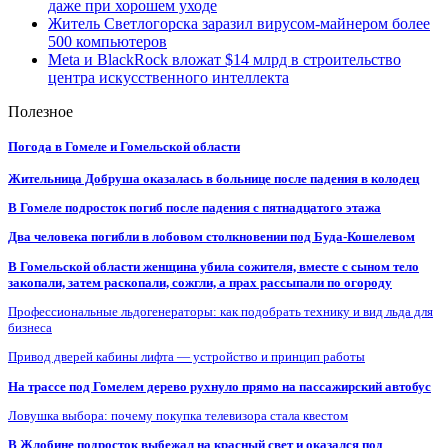
даже при хорошем уходе
Житель Светлогорска заразил вирусом-майнером более
500 компьютеров
Meta и BlackRock вложат $14 млрд в строительство
центра искусственного интеллекта
Полезное
Погода в Гомеле и Гомельской области
Жительница Добруша оказалась в больнице после падения в колодец
В Гомеле подросток погиб после падения с пятнадцатого этажа
Два человека погибли в лобовом столкновении под Буда-Кошелевом
В Гомельской области женщина убила сожителя, вместе с сыном тело
закопали, затем раскопали, сожгли, а прах рассыпали по огороду
Профессиональные льдогенераторы: как подобрать технику и вид льда для
бизнеса
Привод дверей кабины лифта — устройство и принцип работы
На трассе под Гомелем дерево рухнуло прямо на пассажирский автобус
Ловушка выбора: почему покупка телевизора стала квестом
В Жлобине подросток выбежал на красный свет и оказался под