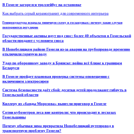
В Гомеле загорелся троллейбус на остановке
Как выбрать серый керамогранит для современного интерьера
Генпрокуратура вскрыла типичную схему в госзакупках: почему такие случаи
повторяются регулярно
Государственные активы идут под снос: более 40 объектов в Гомельской
области продают с условием сноса
В Новобелицком районе Гомеля из-за аварии на трубопроводе временно
отключили горячую воду
Удар по оборонному заводу в Брянске: война всё ближе к границам
Беларуси
В Гомеле пройдет плановая проверка системы оповещения с
включением электросирен
Система безопасности даёт сбой: десятки детей продолжают гибнуть в
Гомельской области
Киллеру из «банды Морозова» вынесли приговор в Гомеле
Сотни кубометров леса вне контроля: что происходит в лесхозах
Гомельщины
Почему обычная зима превратила Новобелицкий путепровод в
транспортную проблему Гомеля?