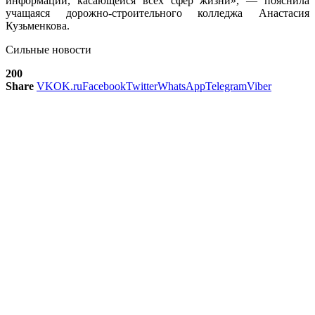
информации, касающейся всех сфер жизни», — пояснила
учащаяся дорожно-строительного колледжа Анастасия
Кузьменкова.
Сильные новости
200
Share
VK
OK.ru
Facebook
Twitter
WhatsApp
Telegram
Viber