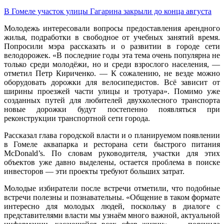
В Гомеле участок улицы Гагарина закрыли до конца августа
Молодежь интересовали вопросы предоставления арендного
жилья, подработки в свободное от учебных занятий время.
Попросили мэра рассказать и о развитии в городе сети
велодорожек. «В последние годы эта тема очень популярна не
только среди молодёжи, но и среди взрослого населения, —
отметил Петр Кириченко. — К сожалению, не везде можно
оборудовать дорожки для велосипедистов. Всё зависит от
ширины проезжей части улицы и тротуара». Помимо уже
созданных путей для любителей двухколесного транспорта
новые дорожки будут постепенно появляться при
реконструкции транспортной сети города.
Рассказал глава городской власти и о планируемом появлении
в Гомеле аквапарка и ресторана сети быстрого питания
McDonald’s. По словам руководителя, участки для этих
объектов уже давно выделены, остается проблема в поиске
инвесторов — эти проекты требуют больших затрат.
Молодые избиратели после встречи отметили, что подобные
встречи полезны и познавательны. «Общение в таком формате
интересно для молодых людей, поскольку в диалоге с
представителями власти мы узнаём много важной, актуальной