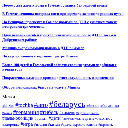
Почему два жилых дома в Гомеле остались без горячей воды?
В Гомеле женщина потеряла ноги при переходе железнодорожных путей
На Речицком проспекте в Гомеле произошло ДТП с участием такси:
пострадали три человека
Один человек погиб и трое госпитализировано после ДТП с лосем в
Добрушском районе
Машина скорой помощи попала в ДТП в Гомеле
Пожар произошел в торговом центре Гомеля
Более 100 детей в Гомельской области стали жертвами педофилов с
начала года
Покрасочные камеры в производстве: актуальность и применение
Обзоры популярных бытовых услуг в Минске
Метки
#беларусь
#авто
#tochka
#blizko
#бизнес
#богатство
#германия
#гибель
#гомель
#война
#грузоперевозки
#дальнобойщик
#дети
#дтп
#животное
#деньги
#долгожитель
#игра
#китай
#здоровье
#литва
#италия
#кража
#красота
#наркотик