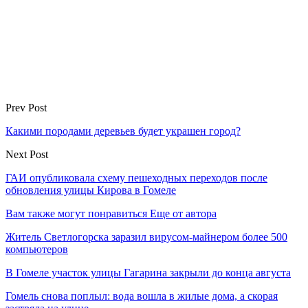
Prev Post
Какими породами деревьев будет украшен город?
Next Post
ГАИ опубликовала схему пешеходных переходов после
обновления улицы Кирова в Гомеле
Вам также могут понравиться
Еще от автора
Житель Светлогорска заразил вирусом-майнером более 500
компьютеров
В Гомеле участок улицы Гагарина закрыли до конца августа
Гомель снова поплыл: вода вошла в жилые дома, а скорая