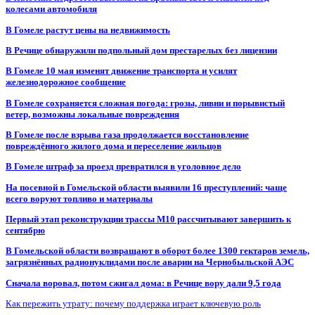
колесами автомобиля
В Гомеле растут цены на недвижимость
В Речице обнаружили подпольный дом престарелых без лицензии
В Гомеле 10 мая изменят движение транспорта и усилят
железнодорожное сообщение
В Гомеле сохраняется сложная погода: грозы, ливни и порывистый
ветер, возможны локальные повреждения
В Гомеле после взрыва газа продолжается восстановление
повреждённого жилого дома и переселение жильцов
В Гомеле штраф за проезд превратился в уголовное дело
На посевной в Гомельской области выявили 16 преступлений: чаще
всего воруют топливо и материалы
Первый этап реконструкции трассы М10 рассчитывают завершить к
сентябрю
В Гомельской области возвращают в оборот более 1300 гектаров земель,
загрязнённых радионуклидами после аварии на Чернобыльской АЭС
Сначала воровал, потом сжигал дома: в Речице вору дали 9,5 года
Как пережить утрату: почему поддержка играет ключевую роль