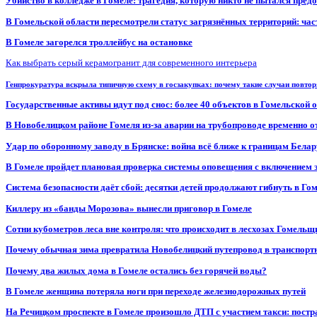
Убийство в колледже в Гомеле: трагедия, которую никто не пытался пред
В Гомельской области пересмотрели статус загрязнённых территорий: ча
В Гомеле загорелся троллейбус на остановке
Как выбрать серый керамогранит для современного интерьера
Генпрокуратура вскрыла типичную схему в госзакупках: почему такие случаи повто
Государственные активы идут под снос: более 40 объектов в Гомельской 
В Новобелицком районе Гомеля из-за аварии на трубопроводе временно 
Удар по оборонному заводу в Брянске: война всё ближе к границам Белар
В Гомеле пройдет плановая проверка системы оповещения с включением 
Система безопасности даёт сбой: десятки детей продолжают гибнуть в Го
Киллеру из «банды Морозова» вынесли приговор в Гомеле
Сотни кубометров леса вне контроля: что происходит в лесхозах Гомель
Почему обычная зима превратила Новобелицкий путепровод в транспорт
Почему два жилых дома в Гомеле остались без горячей воды?
В Гомеле женщина потеряла ноги при переходе железнодорожных путей
На Речицком проспекте в Гомеле произошло ДТП с участием такси: постр