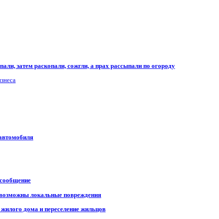
али, затем раскопали, сожгли, а прах рассыпали по огороду
изнеса
 автомобиля
 сообщение
, возможны локальные повреждения
 жилого дома и переселение жильцов