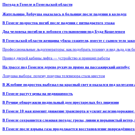
Погода в Гомеле и Гомельской области
Жительница Добруша оказалась в больнице после падения в колодец
В Гомеле подросток погиб после падения с пятнадцатого этажа
Два человека погибли в лобовом столкновении под Буда-Кошелевом
В Гомельской области женщина убила сожителя, вместе с сыном тело закоп
Профессиональные льдогенераторы: как подобрать технику и вид льда для б
Привод дверей кабины лифта — устройство и принцип работы
На трассе под Гомелем дерево рухнуло прямо на пассажирский автобус
Ловушка выбора: почему покупка телевизора стала квестом
В Жлобине подросток выбежал на красный свет и оказался под колесами
В Гомеле растут цены на недвижимость
В Речице обнаружили подпольный дом престарелых без лицензии
В Гомеле 10 мая изменят движение транспорта и усилят железнодорожное
В Гомеле сохраняется сложная погода: грозы, ливни и порывистый ветер
В Гомеле после взрыва газа продолжается восстановление повреждённого