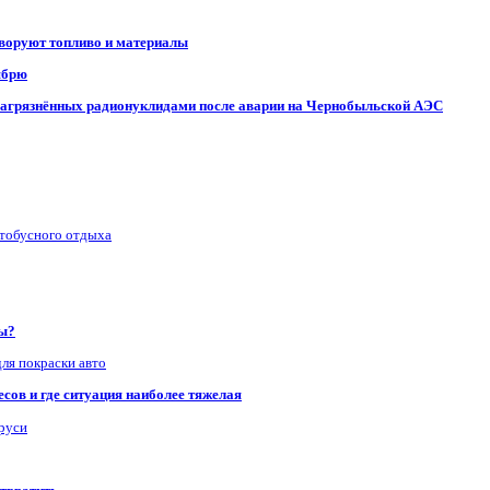
 воруют топливо и материалы
ябрю
, загрязнённых радионуклидами после аварии на Чернобыльской АЭС
втобусного отдыха
ры?
для покраски авто
сов и где ситуация наиболее тяжелая
аруси