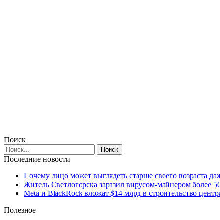
Поиск
Последние новости
Почему лицо может выглядеть старше своего возраста да
Житель Светлогорска заразил вирусом-майнером более 5
Meta и BlackRock вложат $14 млрд в строительство центр
Полезное