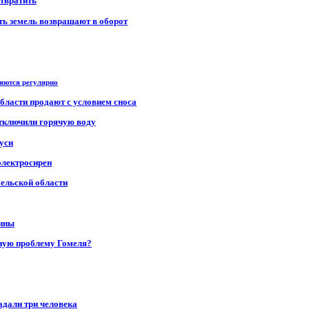
отвратить
сть земель возвращают в оборот
ряются регулярно
области продают с условием сноса
отключили горячую воду
уси
электросирен
мельской области
щины
ную проблему Гомеля?
адали три человека