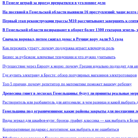
В Гомеле штраф за проезд превратился в уголовное дело
На посевной в Гомельской области выявили 16 преступлений: чаще всего
Первый этап реконструкции трассы М10 рассчитывают завершить к сент
В Гомельской области возвращают в оборот более 1300 гектаров земель
Сначала воровал, потом сжигал дома: в Речице вору дали 9,5 года
Как пережить утрату: почему поддержка играет ключевую роль
Бизнес за рубежом: ключевые тенденции и что нужно учитывать
Путешествие через Европу к морю: почему Греция идеально подходит для а
Где купить электрику в Бресте: обзор популярных магазинов электротоваров
Топ-5 причин, почему репетитор по математике поможет вашему ребенку
Древесина гниет в лесхозах Гомельщины: будут ли приняты реальные ме
Растворитель или разбавитель для автоэмали: в чем разница и какой выбрать 
Гомельщина под ограничениями: какие районы закрыты для посещения ле
Виды зеркал для шкафов-купе: бронза, графит, классика — как выбрать в Бел
Корпоративные подарки с логотипом: как выбрать и не ошибиться