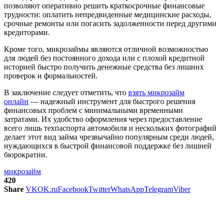
позволяют оперативно решить краткосрочные финансовые
трудности: оплатить непредвиденные медицинские расходы,
срочные ремонты или погасить задолженности перед другими
кредиторами.
Кроме того, микрозаймы являются отличной возможностью
для людей без постоянного дохода или с плохой кредитной
историей быстро получить денежные средства без лишних
проверок и формальностей.
В заключение следует отметить, что
взять микрозайм
онлайн
— надежный инструмент для быстрого решения
финансовых проблем с минимальными временными
затратами. Их удобство оформления через предоставление
всего лишь техпаспорта автомобиля и нескольких фотографий
делает этот вид займа чрезвычайно популярным среди людей,
нуждающихся в быстрой финансовой поддержке без лишней
бюрократии.
микрозайм
420
Share
VK
OK.ru
Facebook
Twitter
WhatsApp
Telegram
Viber