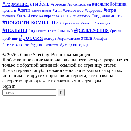
#германия
#гибель
#дальнобойщик
#гомель
#грузоперевозки
#дети
#игра
#животное
#дтп
#деньги
#здоровье
#долгожитель
#китай
#недвижимость
#италия
#кража
#красота
#литва
#наркотик
#новости компаний
#пожар
#полиция
#образование
#польша
#развлечения
#путешествие
#пьяный
#регион
#россия
#сша
#спорт
#рейтинг
#строительство
#телефон
#технологии
#умер
#турция
интерьер
#убийство
© 2026 - GomelStreet.by. Все права защищены.
Любое копирование материалов с нашего ресурса разрешается
только с обратной активной ссылкой на страницу статьи.
Все материалы опубликованные на сайте взяты с открытых
источников и других порталов интернета, все права на
авторство принадлежат их законным владельцам.
Sign in