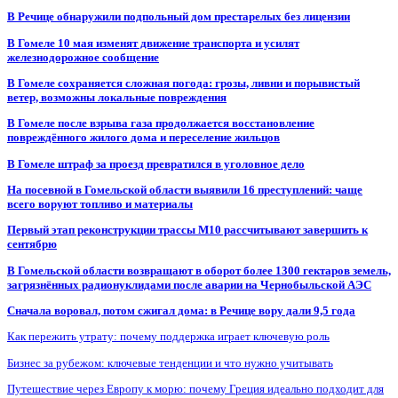
В Речице обнаружили подпольный дом престарелых без лицензии
В Гомеле 10 мая изменят движение транспорта и усилят
железнодорожное сообщение
В Гомеле сохраняется сложная погода: грозы, ливни и порывистый
ветер, возможны локальные повреждения
В Гомеле после взрыва газа продолжается восстановление
повреждённого жилого дома и переселение жильцов
В Гомеле штраф за проезд превратился в уголовное дело
На посевной в Гомельской области выявили 16 преступлений: чаще
всего воруют топливо и материалы
Первый этап реконструкции трассы М10 рассчитывают завершить к
сентябрю
В Гомельской области возвращают в оборот более 1300 гектаров земель,
загрязнённых радионуклидами после аварии на Чернобыльской АЭС
Сначала воровал, потом сжигал дома: в Речице вору дали 9,5 года
Как пережить утрату: почему поддержка играет ключевую роль
Бизнес за рубежом: ключевые тенденции и что нужно учитывать
Путешествие через Европу к морю: почему Греция идеально подходит для