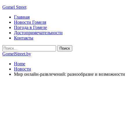
Gomel Street
Главная
Новости Гомеля
Погода в Гомеле
Достопримечательности
Контакты
GomelStreet.by
Home
Новости
Мир онлайн-развлечений: разнообразие и возможности