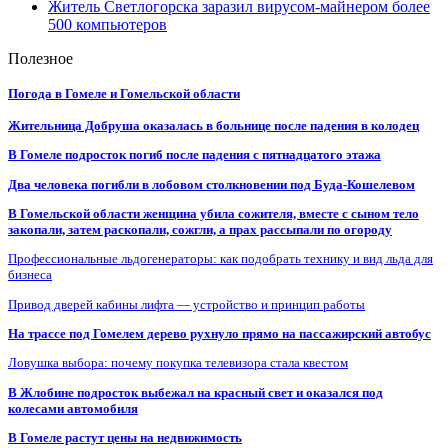
Житель Светлогорска заразил вирусом-майнером более
500 компьютеров
Полезное
Погода в Гомеле и Гомельской области
Жительница Добруша оказалась в больнице после падения в колодец
В Гомеле подросток погиб после падения с пятнадцатого этажа
Два человека погибли в лобовом столкновении под Буда-Кошелевом
В Гомельской области женщина убила сожителя, вместе с сыном тело
закопали, затем раскопали, сожгли, а прах рассыпали по огороду
Профессиональные льдогенераторы: как подобрать технику и вид льда для
бизнеса
Привод дверей кабины лифта — устройство и принцип работы
На трассе под Гомелем дерево рухнуло прямо на пассажирский автобус
Ловушка выбора: почему покупка телевизора стала квестом
В Жлобине подросток выбежал на красный свет и оказался под
колесами автомобиля
В Гомеле растут цены на недвижимость