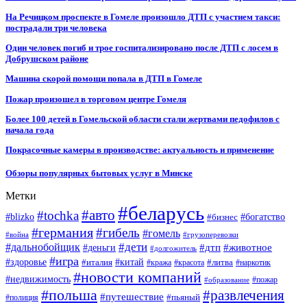
На Речицком проспекте в Гомеле произошло ДТП с участием такси:
пострадали три человека
Один человек погиб и трое госпитализировано после ДТП с лосем в
Добрушском районе
Машина скорой помощи попала в ДТП в Гомеле
Пожар произошел в торговом центре Гомеля
Более 100 детей в Гомельской области стали жертвами педофилов с
начала года
Покрасочные камеры в производстве: актуальность и применение
Обзоры популярных бытовых услуг в Минске
Метки
#беларусь
#авто
#tochka
#blizko
#бизнес
#богатство
#германия
#гибель
#гомель
#война
#грузоперевозки
#дальнобойщик
#дети
#дтп
#животное
#деньги
#долгожитель
#игра
#китай
#здоровье
#литва
#италия
#кража
#красота
#наркотик
#новости компаний
#недвижимость
#пожар
#образование
#польша
#развлечения
#путешествие
#пьяный
#полиция