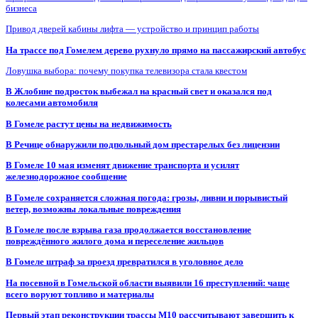
бизнеса
Привод дверей кабины лифта — устройство и принцип работы
На трассе под Гомелем дерево рухнуло прямо на пассажирский автобус
Ловушка выбора: почему покупка телевизора стала квестом
В Жлобине подросток выбежал на красный свет и оказался под
колесами автомобиля
В Гомеле растут цены на недвижимость
В Речице обнаружили подпольный дом престарелых без лицензии
В Гомеле 10 мая изменят движение транспорта и усилят
железнодорожное сообщение
В Гомеле сохраняется сложная погода: грозы, ливни и порывистый
ветер, возможны локальные повреждения
В Гомеле после взрыва газа продолжается восстановление
повреждённого жилого дома и переселение жильцов
В Гомеле штраф за проезд превратился в уголовное дело
На посевной в Гомельской области выявили 16 преступлений: чаще
всего воруют топливо и материалы
Первый этап реконструкции трассы М10 рассчитывают завершить к