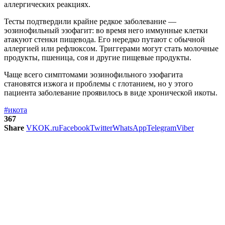
аллергических реакциях.
Тесты подтвердили крайне редкое заболевание —
эозинофильный эзофагит: во время него иммунные клетки
атакуют стенки пищевода. Его нередко путают с обычной
аллергией или рефлюксом. Триггерами могут стать молочные
продукты, пшеница, соя и другие пищевые продукты.
Чаще всего симптомами эозинофильного эзофагита
становятся изжога и проблемы с глотанием, но у этого
пациента заболевание проявилось в виде хронической икоты.
#икота
367
Share
VK
OK.ru
Facebook
Twitter
WhatsApp
Telegram
Viber