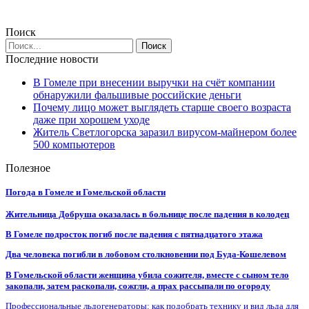
Поиск
Последние новости
В Гомеле при внесении выручки на счёт компании
обнаружили фальшивые российские деньги
Почему лицо может выглядеть старше своего возраста
даже при хорошем уходе
Житель Светлогорска заразил вирусом-майнером более
500 компьютеров
Полезное
Погода в Гомеле и Гомельской области
Жительница Добруша оказалась в больнице после падения в колодец
В Гомеле подросток погиб после падения с пятнадцатого этажа
Два человека погибли в лобовом столкновении под Буда-Кошелевом
В Гомельской области женщина убила сожителя, вместе с сыном тело
закопали, затем раскопали, сожгли, а прах рассыпали по огороду
Профессиональные льдогенераторы: как подобрать технику и вид льда для