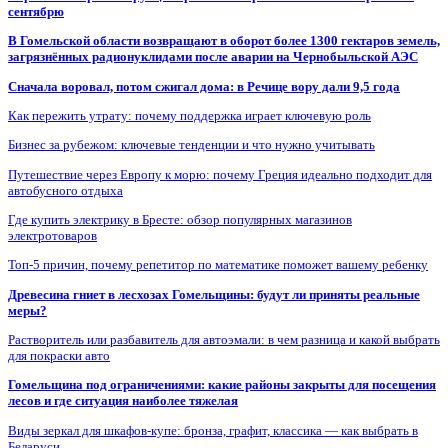
сентябрю
В Гомельской области возвращают в оборот более 1300 гектаров земель,
загрязнённых радионуклидами после аварии на Чернобыльской АЭС
Сначала воровал, потом сжигал дома: в Речице вору дали 9,5 года
Как пережить утрату: почему поддержка играет ключевую роль
Бизнес за рубежом: ключевые тенденции и что нужно учитывать
Путешествие через Европу к морю: почему Греция идеально подходит для
автобусного отдыха
Где купить электрику в Бресте: обзор популярных магазинов
электротоваров
Топ-5 причин, почему репетитор по математике поможет вашему ребенку
Древесина гниет в лесхозах Гомельщины: будут ли приняты реальные
меры?
Растворитель или разбавитель для автоэмали: в чем разница и какой выбрать
для покраски авто
Гомельщина под ограничениями: какие районы закрыты для посещения
лесов и где ситуация наиболее тяжелая
Виды зеркал для шкафов-купе: бронза, графит, классика — как выбрать в
Беларуси