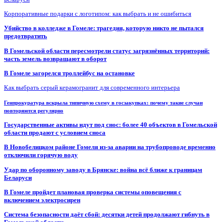
Корпоративные подарки с логотипом: как выбрать и не ошибиться
Убийство в колледже в Гомеле: трагедия, которую никто не пытался
предотвратить
В Гомельской области пересмотрели статус загрязнённых территорий:
часть земель возвращают в оборот
В Гомеле загорелся троллейбус на остановке
Как выбрать серый керамогранит для современного интерьера
Генпрокуратура вскрыла типичную схему в госзакупках: почему такие случаи
повторяются регулярно
Государственные активы идут под снос: более 40 объектов в Гомельской
области продают с условием сноса
В Новобелицком районе Гомеля из-за аварии на трубопроводе временно
отключили горячую воду
Удар по оборонному заводу в Брянске: война всё ближе к границам
Беларуси
В Гомеле пройдет плановая проверка системы оповещения с
включением электросирен
Система безопасности даёт сбой: десятки детей продолжают гибнуть в