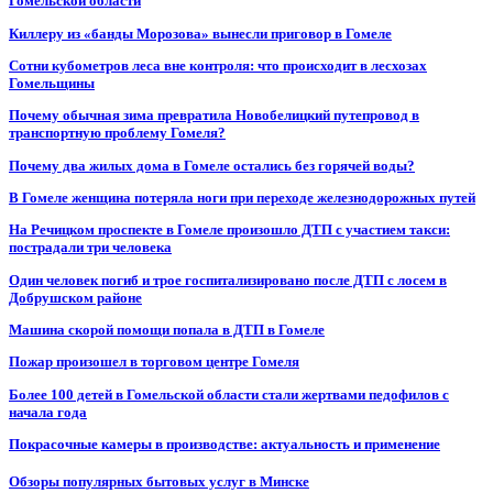
Гомельской области
Киллеру из «банды Морозова» вынесли приговор в Гомеле
Сотни кубометров леса вне контроля: что происходит в лесхозах
Гомельщины
Почему обычная зима превратила Новобелицкий путепровод в
транспортную проблему Гомеля?
Почему два жилых дома в Гомеле остались без горячей воды?
В Гомеле женщина потеряла ноги при переходе железнодорожных путей
На Речицком проспекте в Гомеле произошло ДТП с участием такси:
пострадали три человека
Один человек погиб и трое госпитализировано после ДТП с лосем в
Добрушском районе
Машина скорой помощи попала в ДТП в Гомеле
Пожар произошел в торговом центре Гомеля
Более 100 детей в Гомельской области стали жертвами педофилов с
начала года
Покрасочные камеры в производстве: актуальность и применение
Обзоры популярных бытовых услуг в Минске