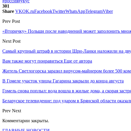
#россия
#укус
301
Share
VK
OK.ru
Facebook
Twitter
WhatsApp
Telegram
Viber
Prev Post
«Вторичку» Польши после наводнений может заполонить мно
Next Post
Самый крупный штраф в истории Шри-Ланки наложили на двух 
Вам также могут понравиться
Еще от автора
Житель Светлогорска заразил вирусом-майнером более 500 ко
В Гомеле участок улицы Гагарина закрыли до конца августа
Гомель снова поплыл: вода вошла в жилые дома, а скорая застр
Беларуское телевидение: под ударом в Брянской области оказа
Prev
Next
Комментарии закрыты.
ГЛАВНЫЕ НОВОСТИ