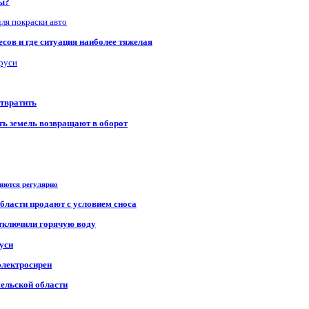
ры?
для покраски авто
сов и где ситуация наиболее тяжелая
аруси
отвратить
сть земель возвращают в оборот
ряются регулярно
области продают с условием сноса
отключили горячую воду
уси
электросирен
мельской области