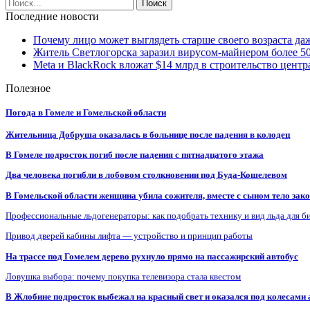
Последние новости
Почему лицо может выглядеть старше своего возраста да
Житель Светлогорска заразил вирусом-майнером более 5
Meta и BlackRock вложат $14 млрд в строительство центр
Полезное
Погода в Гомеле и Гомельской области
Жительница Добруша оказалась в больнице после падения в колодец
В Гомеле подросток погиб после падения с пятнадцатого этажа
Два человека погибли в лобовом столкновении под Буда-Кошелевом
В Гомельской области женщина убила сожителя, вместе с сыном тело закоп
Профессиональные льдогенераторы: как подобрать технику и вид льда для б
Привод дверей кабины лифта — устройство и принцип работы
На трассе под Гомелем дерево рухнуло прямо на пассажирский автобус
Ловушка выбора: почему покупка телевизора стала квестом
В Жлобине подросток выбежал на красный свет и оказался под колесами