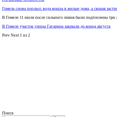
Гомель снова поплыл: вода вошла в жилые дома, а скорая застр
В Гомеле 11 июля после сильного ливня были подтоплены три
В Гомеле участок улицы Гагарина закрыли до конца августа
Prev
Next
1 из 2
Поиск