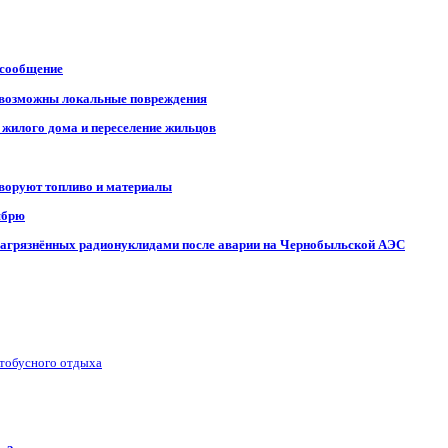
 сообщение
, возможны локальные повреждения
 жилого дома и переселение жильцов
 воруют топливо и материалы
ябрю
, загрязнённых радионуклидами после аварии на Чернобыльской АЭС
втобусного отдыха