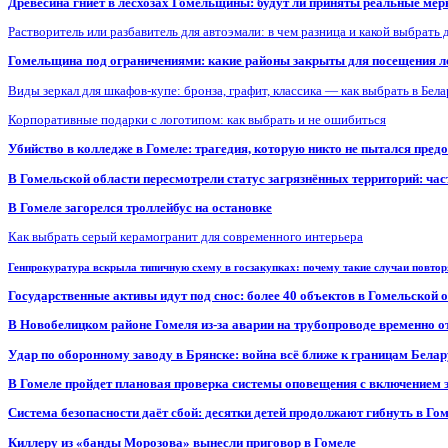
Древесина гниет в лесхозах Гомельщины: будут ли приняты реальные ме
Растворитель или разбавитель для автоэмали: в чем разница и какой выбрать 
Гомельщина под ограничениями: какие районы закрыты для посещения ле
Виды зеркал для шкафов-купе: бронза, графит, классика — как выбрать в Бел
Корпоративные подарки с логотипом: как выбрать и не ошибиться
Убийство в колледже в Гомеле: трагедия, которую никто не пытался пред
В Гомельской области пересмотрели статус загрязнённых территорий: ча
В Гомеле загорелся троллейбус на остановке
Как выбрать серый керамогранит для современного интерьера
Генпрокуратура вскрыла типичную схему в госзакупках: почему такие случаи повто
Государственные активы идут под снос: более 40 объектов в Гомельской 
В Новобелицком районе Гомеля из-за аварии на трубопроводе временно 
Удар по оборонному заводу в Брянске: война всё ближе к границам Белар
В Гомеле пройдет плановая проверка системы оповещения с включением 
Система безопасности даёт сбой: десятки детей продолжают гибнуть в Го
Киллеру из «банды Морозова» вынесли приговор в Гомеле