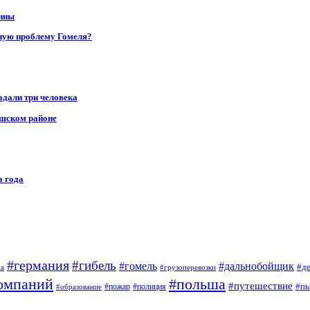
щины
ную проблему Гомеля?
адали три человека
ушском районе
а года
#германия
#гибель
#дальнобойщик
#гомель
#д
на
#грузоперевозки
омпаний
#польша
#путешествие
#пь
#пожар
#полиция
#образование