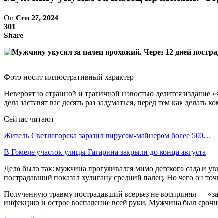
On
Сен 27, 2024
301
Share
Фото носит иллюстративный характер
Невероятно странной и трагичной новостью делится издание «Ф
дела заставят вас десять раз задуматься, перед тем как делать к
Сейчас читают
Житель Светлогорска заразил вирусом-майнером более 500…
В Гомеле участок улицы Гагарина закрыли до конца августа
Дело было так: мужчина прогуливался мимо детского сада и у
пострадавший показал хулигану средний палец. Но чего он точн
Полученную травму пострадавший всерьез не воспринял — «за
инфекцию и острое воспаление всей руки. Мужчина был срочно