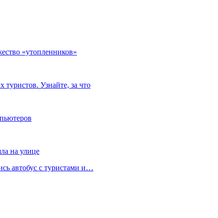
жество «утопленников»
туристов. Узнайте, за что
мпьютеров
яла на улице
лись автобус с туристами и…