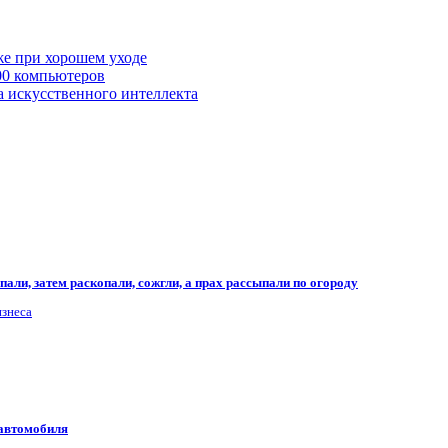
же при хорошем уходе
00 компьютеров
а искусственного интеллекта
али, затем раскопали, сожгли, а прах рассыпали по огороду
изнеса
 автомобиля