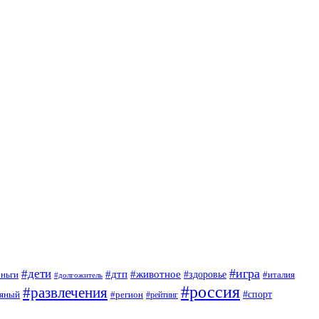
#игра
#дети
#дтп
#животное
еньги
#здоровье
#италия
#долгожитель
#россия
#развлечения
яный
#спорт
#регион
#рейтинг