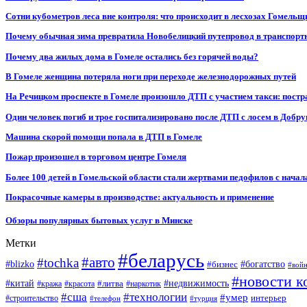
Сотни кубометров леса вне контроля: что происходит в лесхозах Гомель
Почему обычная зима превратила Новобелицкий путепровод в транспорт
Почему два жилых дома в Гомеле остались без горячей воды?
В Гомеле женщина потеряла ноги при переходе железнодорожных путей
На Речицком проспекте в Гомеле произошло ДТП с участием такси: постр
Один человек погиб и трое госпитализировано после ДТП с лосем в Добр
Машина скорой помощи попала в ДТП в Гомеле
Пожар произошел в торговом центре Гомеля
Более 100 детей в Гомельской области стали жертвами педофилов с начал
Покрасочные камеры в производстве: актуальность и применение
Обзоры популярных бытовых услуг в Минске
Метки
#беларусь
#авто
#tochka
#blizko
#бизнес
#богатство
#вой
#новости к
#китай
#недвижимость
#литва
#кража
#красота
#наркотик
#сша
#технологии
#умер
#строительство
интерьер
#телефон
#турция