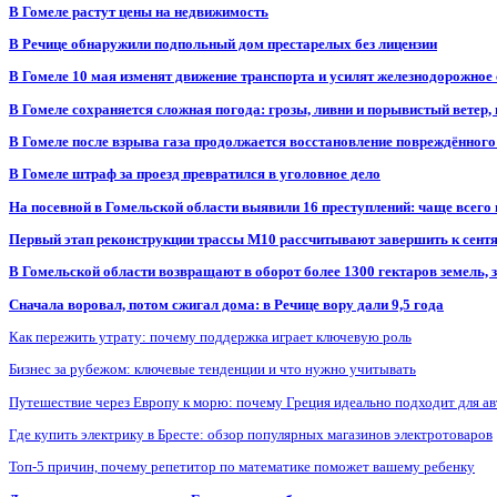
В Гомеле растут цены на недвижимость
В Речице обнаружили подпольный дом престарелых без лицензии
В Гомеле 10 мая изменят движение транспорта и усилят железнодорожное
В Гомеле сохраняется сложная погода: грозы, ливни и порывистый ветер
В Гомеле после взрыва газа продолжается восстановление повреждённого
В Гомеле штраф за проезд превратился в уголовное дело
На посевной в Гомельской области выявили 16 преступлений: чаще всего
Первый этап реконструкции трассы М10 рассчитывают завершить к сент
В Гомельской области возвращают в оборот более 1300 гектаров земель
Сначала воровал, потом сжигал дома: в Речице вору дали 9,5 года
Как пережить утрату: почему поддержка играет ключевую роль
Бизнес за рубежом: ключевые тенденции и что нужно учитывать
Путешествие через Европу к морю: почему Греция идеально подходит для а
Где купить электрику в Бресте: обзор популярных магазинов электротоваров
Топ-5 причин, почему репетитор по математике поможет вашему ребенку