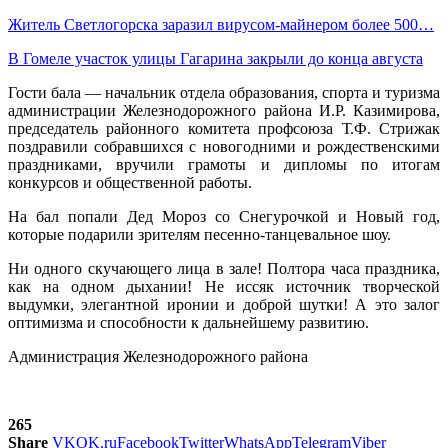
Житель Светлогорска заразил вирусом-майнером более 500…
В Гомеле участок улицы Гагарина закрыли до конца августа
Гости бала — начальник отдела образования, спорта и туризма
администрации Железнодорожного района И.Р. Казимирова,
председатель районного комитета профсоюза Т.Ф. Стрижак
поздравили собравшихся с новогодними и рождественскими
праздниками, вручили грамоты и дипломы по итогам
конкурсов и общественной работы.
На бал попали Дед Мороз со Снегурочкой и Новый год,
которые подарили зрителям песенно-танцевальное шоу.
Ни одного скучающего лица в зале! Полтора часа праздника,
как на одном дыхании! Не иссяк источник творческой
выдумки, элегантной иронии и доброй шутки! А это залог
оптимизма и способности к дальнейшему развитию.
Администрация Железнодорожного района
265
Share
VK
OK.ru
Facebook
Twitter
WhatsApp
Telegram
Viber