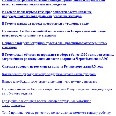
В Гомеле сохраняется сложная погода: грозы, ливни и порывистый
ветер, возможны локальные повреждения
В Гомеле после взрыва газа продолжается восстановление
повреждённого жилого дома и переселение жильцов
В Гомеле штраф за проезд превратился в уголовное дело
На посевной в Гомельской области выявили 16 преступлений: чаще
всего воруют топливо и материалы
Первый этап реконструкции трассы М10 рассчитывают завершить к
сентябрю
В Гомельской области возвращают в оборот более 1300 гектаров земель,
загрязнённых радионуклидами после аварии на Чернобыльской АЭС
Сначала воровал, потом сжигал дома: в Речице вору дали 9,5 года
Как пережить утрату: почему поддержка играет ключевую роль
Бизнес за рубежом: ключевые тенденции и что нужно учитывать
Путешествие через Европу к морю: почему Греция идеально подходит для
автобусного отдыха
Где купить электрику в Бресте: обзор популярных магазинов
электротоваров
Топ-5 причин, почему репетитор по математике поможет вашему ребенку