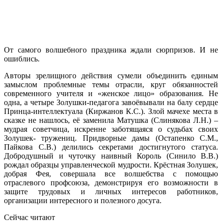
От самого волшебного праздника ждали сюрпризов. И не
ошиблись.
Авторы зрелищного действия сумели объединить единым
замыслом проблемные темы отрасли, круг обязанностей
современного учителя и «женское лицо» образования. Не
одна, а четыре Золушки-педагога завоёвывали на балу сердце
Принца-интеллектуала (Киржанов К.С.). Злой мачехе места в
сказке не нашлось, её заменила Матушка (Слинякова Л.Н.) –
мудрая советчица, искренне заботящаяся о судьбах своих
Золушек- тружениц. Придворные дамы (Остапенко С.М.,
Пайкова С.В.) делились секретами достигнутого статуса.
Добродушный и чуточку наивный Король (Синило В.В.)
рождал образцы управленческой мудрости. Крёстная Золушек,
добрая Фея, совершала все волшебства с помощью
отраслевого профсоюза, демонстрируя его возможности в
защите трудовых и личных интересов работников,
организации интересного и полезного досуга.
Сейчас читают