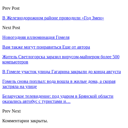
Prev Post
В Железнодорожном районе проводили «Год Змеи»
Next Post
Новогодняя иллюминация Гомеля
Вам также могут понравиться
Еще от автора
Житель Светлогорска заразил вирусом-майнером более 500
компьютеров
В Гомеле участок улицы Гагарина закрыли до конца августа
Гомель снова поплыл: вода вошла в жилые дома, а скорая
застряла на улице
Беларуское телевидение: под ударом в Брянской области
оказались автобус с туристами и…
Prev
Next
Комментарии закрыты.