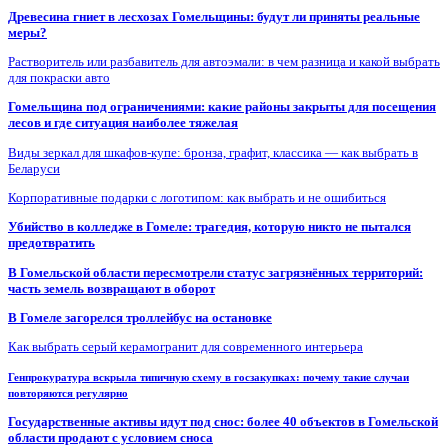
Древесина гниет в лесхозах Гомельщины: будут ли приняты реальные
меры?
Растворитель или разбавитель для автоэмали: в чем разница и какой выбрать
для покраски авто
Гомельщина под ограничениями: какие районы закрыты для посещения
лесов и где ситуация наиболее тяжелая
Виды зеркал для шкафов-купе: бронза, графит, классика — как выбрать в
Беларуси
Корпоративные подарки с логотипом: как выбрать и не ошибиться
Убийство в колледже в Гомеле: трагедия, которую никто не пытался
предотвратить
В Гомельской области пересмотрели статус загрязнённых территорий:
часть земель возвращают в оборот
В Гомеле загорелся троллейбус на остановке
Как выбрать серый керамогранит для современного интерьера
Генпрокуратура вскрыла типичную схему в госзакупках: почему такие случаи
повторяются регулярно
Государственные активы идут под снос: более 40 объектов в Гомельской
области продают с условием сноса