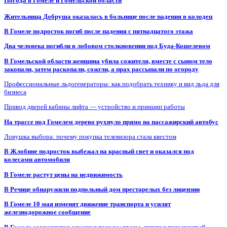
Погода в Гомеле и Гомельской области
Жительница Добруша оказалась в больнице после падения в колодец
В Гомеле подросток погиб после падения с пятнадцатого этажа
Два человека погибли в лобовом столкновении под Буда-Кошелевом
В Гомельской области женщина убила сожителя, вместе с сыном тело
закопали, затем раскопали, сожгли, а прах рассыпали по огороду
Профессиональные льдогенераторы: как подобрать технику и вид льда для
бизнеса
Привод дверей кабины лифта — устройство и принцип работы
На трассе под Гомелем дерево рухнуло прямо на пассажирский автобус
Ловушка выбора: почему покупка телевизора стала квестом
В Жлобине подросток выбежал на красный свет и оказался под
колесами автомобиля
В Гомеле растут цены на недвижимость
В Речице обнаружили подпольный дом престарелых без лицензии
В Гомеле 10 мая изменят движение транспорта и усилят
железнодорожное сообщение