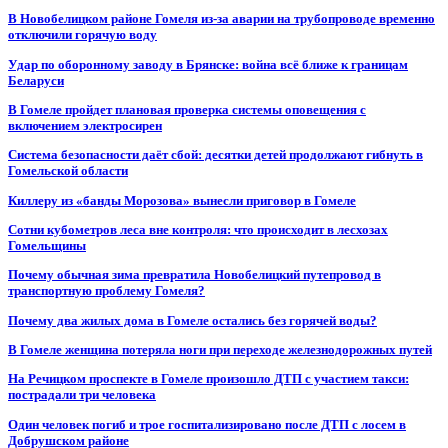
В Новобелицком районе Гомеля из-за аварии на трубопроводе временно
отключили горячую воду
Удар по оборонному заводу в Брянске: война всё ближе к границам
Беларуси
В Гомеле пройдет плановая проверка системы оповещения с
включением электросирен
Система безопасности даёт сбой: десятки детей продолжают гибнуть в
Гомельской области
Киллеру из «банды Морозова» вынесли приговор в Гомеле
Сотни кубометров леса вне контроля: что происходит в лесхозах
Гомельщины
Почему обычная зима превратила Новобелицкий путепровод в
транспортную проблему Гомеля?
Почему два жилых дома в Гомеле остались без горячей воды?
В Гомеле женщина потеряла ноги при переходе железнодорожных путей
На Речицком проспекте в Гомеле произошло ДТП с участием такси:
пострадали три человека
Один человек погиб и трое госпитализировано после ДТП с лосем в
Добрушском районе