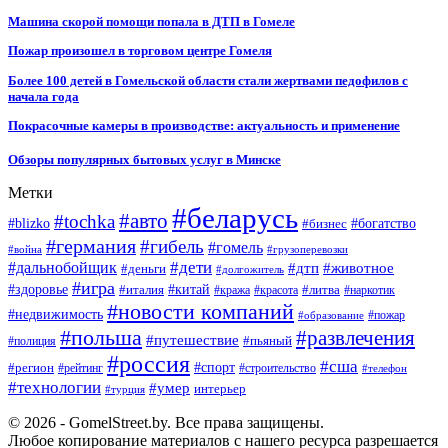
Машина скорой помощи попала в ДТП в Гомеле
Пожар произошел в торговом центре Гомеля
Более 100 детей в Гомельской области стали жертвами педофилов с
начала года
Покрасочные камеры в производстве: актуальность и применение
Обзоры популярных бытовых услуг в Минске
Метки
#беларусь
#авто
#tochka
#blizko
#бизнес
#богатство
#германия
#гибель
#гомель
#война
#грузоперевозки
#дальнобойщик
#дети
#дтп
#животное
#деньги
#долгожитель
#игра
#китай
#здоровье
#литва
#италия
#кража
#красота
#наркотик
#новости компаний
#недвижимость
#пожар
#образование
#польша
#развлечения
#путешествие
#пьяный
#полиция
#россия
#сша
#спорт
#регион
#рейтинг
#строительство
#телефон
#технологии
#умер
интерьер
#турция
© 2026 - GomelStreet.by. Все права защищены.
Любое копирование материалов с нашего ресурса разрешается