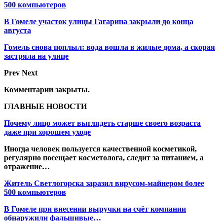
500 компьютеров
В Гомеле участок улицы Гагарина закрыли до конца
августа
Гомель снова поплыл: вода вошла в жилые дома, а скорая
застряла на улице
Prev
Next
Комментарии закрыты.
ГЛАВНЫЕ НОВОСТИ
Почему лицо может выглядеть старше своего возраста
даже при хорошем уходе
Иногда человек пользуется качественной косметикой,
регулярно посещает косметолога, следит за питанием, а
отражение…
Житель Светлогорска заразил вирусом-майнером более
500 компьютеров
В Гомеле при внесении выручки на счёт компании
обнаружили фальшивые…