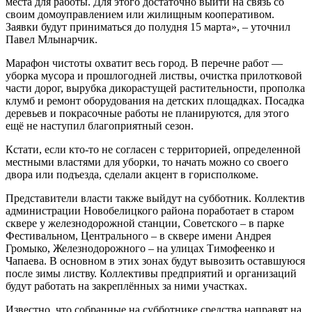
места для работы. Для этого достаточно выйти на связь со
своим домоуправлением или жилищным кооперативом.
Заявки будут приниматься до полудня 15 марта», – уточнил
Павел Млынарчик.
Марафон чистоты охватит весь город. В перечне работ —
уборка мусора и прошлогодней листвы, очистка прилотковой
части дорог, вырубка дикорастущей растительности, прополка
клумб и ремонт оборудования на детских площадках. Посадка
деревьев и покрасочные работы не планируются, для этого
ещё не наступил благоприятный сезон.
Кстати, если кто-то не согласен с территорией, определенной
местными властями для уборки, то начать можно со своего
двора или подъезда, сделали акцент в горисполкоме.
Представители власти также выйдут на субботник. Коллектив
администрации Новобелицкого района поработает в старом
сквере у железнодорожной станции, Советского – в парке
Фестивальном, Центрального – в сквере имени Андрея
Громыко, Железнодорожного – на улицах Тимофеенко и
Чапаева. В основном в этих зонах будут вывозить оставшуюся
после зимы листву. Коллективы предприятий и организаций
будут работать на закреплённых за ними участках.
Известно, что собранные на субботнике средства направят на