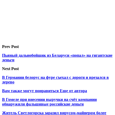
Prev Post
Пьяный дальнобойщик из Беларуси «попал» на гигантские
деньги
Next Post
В Германии белорус на фуре съехал с дороги и врезался в
дерево
Вам также могут понравиться
Еще от автора
В Гомеле при внесении выручки на счёт компании
обнаружили фальшивые российские деньги
Житель Светлогорска заразил вирусом-майнером более