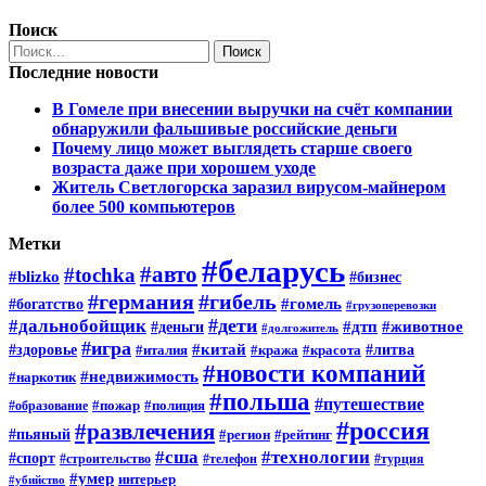
Поиск
Последние новости
В Гомеле при внесении выручки на счёт компании
обнаружили фальшивые российские деньги
Почему лицо может выглядеть старше своего
возраста даже при хорошем уходе
Житель Светлогорска заразил вирусом-майнером
более 500 компьютеров
Метки
#беларусь
#авто
#tochka
#blizko
#бизнес
#германия
#гибель
#богатство
#гомель
#грузоперевозки
#дети
#дальнобойщик
#животное
#дтп
#деньги
#долгожитель
#игра
#китай
#здоровье
#италия
#кража
#красота
#литва
#новости компаний
#недвижимость
#наркотик
#польша
#путешествие
#пожар
#полиция
#образование
#россия
#развлечения
#пьяный
#регион
#рейтинг
#сша
#технологии
#спорт
#строительство
#телефон
#турция
#умер
интерьер
#убийство