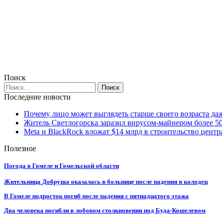
Поиск
Последние новости
Почему лицо может выглядеть старше своего возраста да
Житель Светлогорска заразил вирусом-майнером более 5
Meta и BlackRock вложат $14 млрд в строительство центр
Полезное
Погода в Гомеле и Гомельской области
Жительница Добруша оказалась в больнице после падения в колодец
В Гомеле подросток погиб после падения с пятнадцатого этажа
Два человека погибли в лобовом столкновении под Буда-Кошелевом