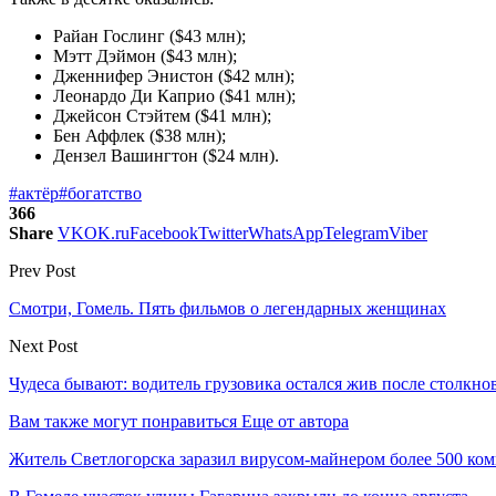
Райан Гослинг ($43 млн);
Мэтт Дэймон ($43 млн);
Дженнифер Энистон ($42 млн);
Леонардо Ди Каприо ($41 млн);
Джейсон Стэйтем ($41 млн);
Бен Аффлек ($38 млн);
Дензел Вашингтон ($24 млн).
#актёр
#богатство
366
Share
VK
OK.ru
Facebook
Twitter
WhatsApp
Telegram
Viber
Prev Post
Смотри, Гомель. Пять фильмов о легендарных женщинах
Next Post
Чудеса бывают: водитель грузовика остался жив после столкно
Вам также могут понравиться
Еще от автора
Житель Светлогорска заразил вирусом-майнером более 500 ко