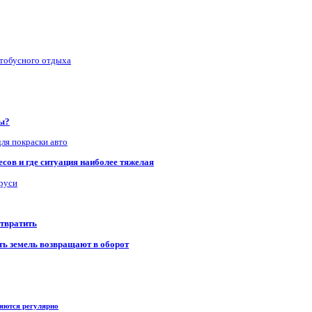
втобусного отдыха
ры?
для покраски авто
сов и где ситуация наиболее тяжелая
аруси
отвратить
сть земель возвращают в оборот
ряются регулярно