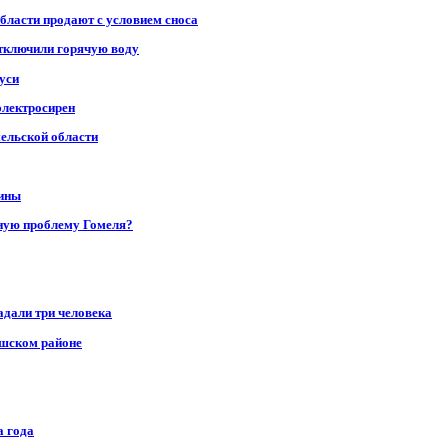
области продают с условием сноса
отключили горячую воду
уси
электросирен
мельской области
щины
ную проблему Гомеля?
адали три человека
ушском районе
а года