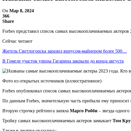
On
Мар 8, 2024
366
Share
Forbes представил список самых высокооплачиваемых актеров 2
Сейчас читают
Житель Светлогорска заразил вирусом-майнером более 500…
В Гомеле участок улицы Гагарина закрыли до конца августа
Фото из открытых источников (иллюстративное)
Forbes опубликовал список самых высокооплачиваемых актеров
По данным Forbes, значительную часть прибыли ему приносит пр
Вторую строчку рейтинга заняла
Марго Робби
– звезда одного
Тройку самых высокооплачиваемых актеров замыкает
Том Кру
Также в десятке оказались: