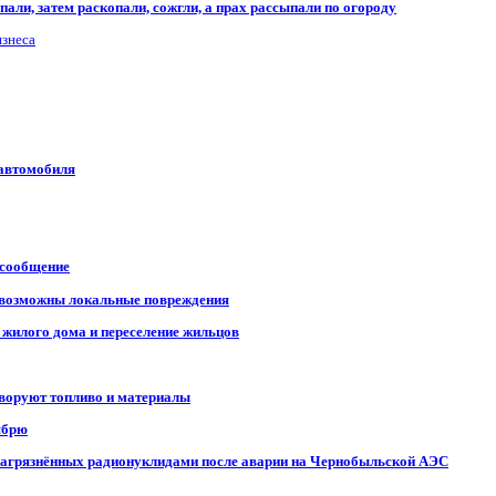
али, затем раскопали, сожгли, а прах рассыпали по огороду
изнеса
 автомобиля
 сообщение
, возможны локальные повреждения
 жилого дома и переселение жильцов
 воруют топливо и материалы
ябрю
, загрязнённых радионуклидами после аварии на Чернобыльской АЭС