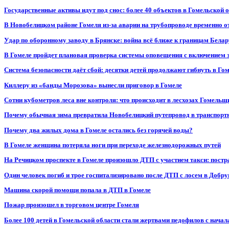
Государственные активы идут под снос: более 40 объектов в Гомельской 
В Новобелицком районе Гомеля из-за аварии на трубопроводе временно 
Удар по оборонному заводу в Брянске: война всё ближе к границам Белар
В Гомеле пройдет плановая проверка системы оповещения с включением 
Система безопасности даёт сбой: десятки детей продолжают гибнуть в Го
Киллеру из «банды Морозова» вынесли приговор в Гомеле
Сотни кубометров леса вне контроля: что происходит в лесхозах Гомель
Почему обычная зима превратила Новобелицкий путепровод в транспорт
Почему два жилых дома в Гомеле остались без горячей воды?
В Гомеле женщина потеряла ноги при переходе железнодорожных путей
На Речицком проспекте в Гомеле произошло ДТП с участием такси: постр
Один человек погиб и трое госпитализировано после ДТП с лосем в Добр
Машина скорой помощи попала в ДТП в Гомеле
Пожар произошел в торговом центре Гомеля
Более 100 детей в Гомельской области стали жертвами педофилов с начал