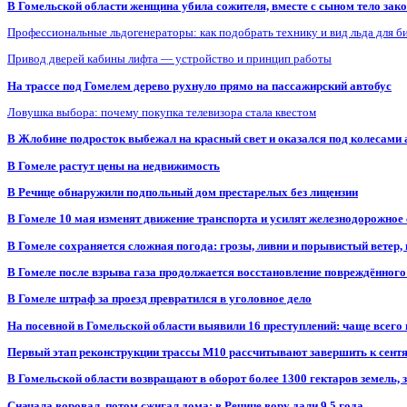
В Гомельской области женщина убила сожителя, вместе с сыном тело закоп
Профессиональные льдогенераторы: как подобрать технику и вид льда для б
Привод дверей кабины лифта — устройство и принцип работы
На трассе под Гомелем дерево рухнуло прямо на пассажирский автобус
Ловушка выбора: почему покупка телевизора стала квестом
В Жлобине подросток выбежал на красный свет и оказался под колесами
В Гомеле растут цены на недвижимость
В Речице обнаружили подпольный дом престарелых без лицензии
В Гомеле 10 мая изменят движение транспорта и усилят железнодорожное
В Гомеле сохраняется сложная погода: грозы, ливни и порывистый ветер
В Гомеле после взрыва газа продолжается восстановление повреждённого
В Гомеле штраф за проезд превратился в уголовное дело
На посевной в Гомельской области выявили 16 преступлений: чаще всего
Первый этап реконструкции трассы М10 рассчитывают завершить к сент
В Гомельской области возвращают в оборот более 1300 гектаров земель
Сначала воровал, потом сжигал дома: в Речице вору дали 9,5 года