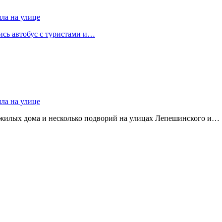
яла на улице
лись автобус с туристами и…
яла на улице
 жилых дома и несколько подворий на улицах Лепешинского и…