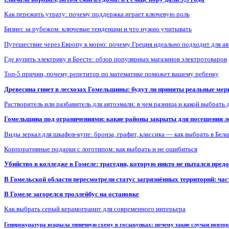
Как пережить утрату: почему поддержка играет ключевую роль
Бизнес за рубежом: ключевые тенденции и что нужно учитывать
Путешествие через Европу к морю: почему Греция идеально подходит для а
Где купить электрику в Бресте: обзор популярных магазинов электротоваров
Топ-5 причин, почему репетитор по математике поможет вашему ребенку
Древесина гниет в лесхозах Гомельщины: будут ли приняты реальные ме
Растворитель или разбавитель для автоэмали: в чем разница и какой выбрать 
Гомельщина под ограничениями: какие районы закрыты для посещения ле
Виды зеркал для шкафов-купе: бронза, графит, классика — как выбрать в Бел
Корпоративные подарки с логотипом: как выбрать и не ошибиться
Убийство в колледже в Гомеле: трагедия, которую никто не пытался пред
В Гомельской области пересмотрели статус загрязнённых территорий: ча
В Гомеле загорелся троллейбус на остановке
Как выбрать серый керамогранит для современного интерьера
Генпрокуратура вскрыла типичную схему в госзакупках: почему такие случаи повто