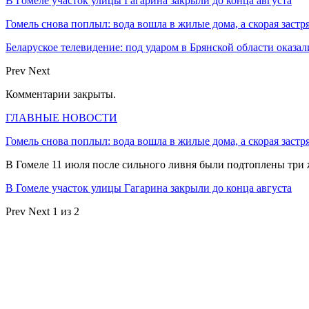
В Гомеле участок улицы Гагарина закрыли до конца августа
Гомель снова поплыл: вода вошла в жилые дома, а скорая застр
Беларуское телевидение: под ударом в Брянской области оказа
Prev
Next
Комментарии закрыты.
ГЛАВНЫЕ НОВОСТИ
Гомель снова поплыл: вода вошла в жилые дома, а скорая застр
В Гомеле 11 июля после сильного ливня были подтоплены три
В Гомеле участок улицы Гагарина закрыли до конца августа
Prev
Next
1 из 2