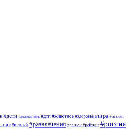
#дети
#игра
#животное
#дтп
ги
#здоровье
#италия
#долгожитель
#россия
#развлечения
ствие
#пьяный
#регион
#рейтинг