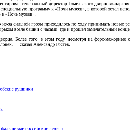
нтировал генеральный директор Гомельского дворцово-парковог
л специальную программу к «Ночи музеев», в которой хотел исп
 в «Ночь музеев».
о из-за сильной грозы приходилось по ходу принимать новые 
ком возле башни с часами, где и прошел замечательный концер
орца. Более того, в этом году, несмотря на форс-мажорные о
ловек, — сказал Александр Гостев.
любские рушники
ту
и фальшивые российские деньги