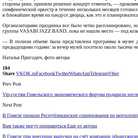
стороны реки, приняли решение концерт отменить, — прокомме
симфонический оркестр в течение нескольких месяцев готови
в ближайшее время на пандусе дворца, как это и планировалось
Организаторами праздника все было четко распланировано, н
группы VASABI JAZZ BAND, пока не нашли место — под козырь
— В полном объеме была представлена программа в музее дв
предыдущими годами: за вечер музей посетило около тысячи че
Наталья Пригодич, фото автора
184
Share
VK
OK.ru
Facebook
Twitter
WhatsApp
Telegram
Viber
Prev Post
Vip-гостям Гомельского экономического форума подарили нег
Next Post
В Гомеле прошли Республиканские соревнования по мотоспор
Вам также могут понравиться
Еще от автора
В Гомеле при внесении выручки на счёт компании обнаружил