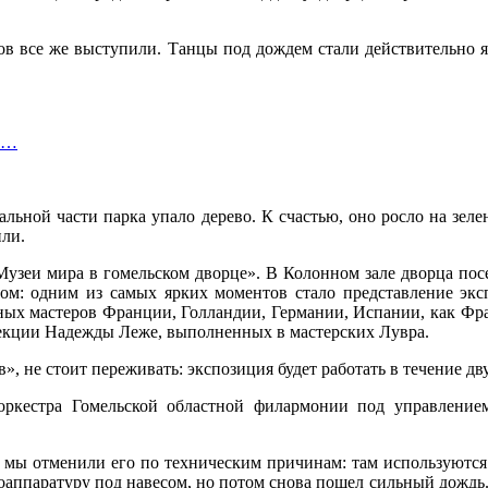
вов все же выступили. Танцы под дождем стали действительно 
ли…
альной части парка упало дерево. К счастью, оно росло на зеле
или.
«Музеи мира в гомельском дворце». В Колонном зале дворца по
м: одним из самых ярких моментов стало представление экспо
ых мастеров Франции, Голландии, Германии, Испании, как Франк
лекции Надежды Леже, выполненных в мастерских Лувра.
», не стоит переживать: экспозиция будет работать в течение дв
оркестра Гомельской областной филармонии под управлени
 мы отменили его по техническим причинам: там используются 
роаппаратуру под навесом, но потом снова пошел сильный дождь. 