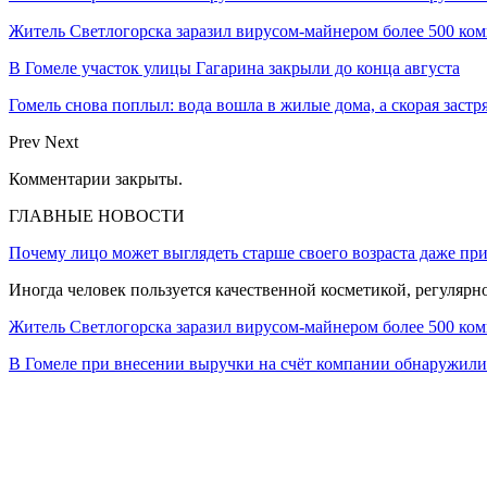
Житель Светлогорска заразил вирусом-майнером более 500 ко
В Гомеле участок улицы Гагарина закрыли до конца августа
Гомель снова поплыл: вода вошла в жилые дома, а скорая застр
Prev
Next
Комментарии закрыты.
ГЛАВНЫЕ НОВОСТИ
Почему лицо может выглядеть старше своего возраста даже пр
Иногда человек пользуется качественной косметикой, регулярн
Житель Светлогорска заразил вирусом-майнером более 500 ко
В Гомеле при внесении выручки на счёт компании обнаружи