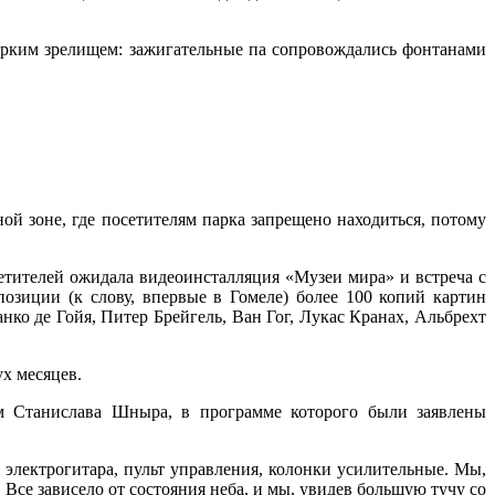
ярким зрелищем: зажигательные па сопровождались фонтанами
ной зоне, где посетителям парка запрещено находиться, потому
сетителей ожидала видеоинсталляция «Музеи мира» и встреча с
зиции (к слову, впервые в Гомеле) более 100 копий картин
о де Гойя, Питер Брейгель, Ван Гог, Лукас Кранах, Альбрехт
ух месяцев.
ем Станислава Шныра, в программе которого были заявлены
электрогитара, пульт управления, колонки усилительные. Мы,
Все зависело от состояния неба, и мы, увидев большую тучу со