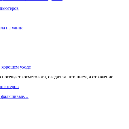
мпьютеров
яла на улице
и хорошем уходе
о посещает косметолога, следит за питанием, а отражение…
мпьютеров
ли фальшивые…