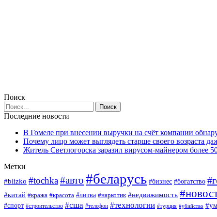
Поиск
Последние новости
В Гомеле при внесении выручки на счёт компании обна
Почему лицо может выглядеть старше своего возраста да
Житель Светлогорска заразил вирусом-майнером более 5
Метки
#беларусь
#авто
#г
#tochka
#blizko
#богатство
#бизнес
#новос
#китай
#недвижимость
#кража
#красота
#литва
#наркотик
#сша
#технологии
#у
#спорт
#строительство
#телефон
#турция
#убийство