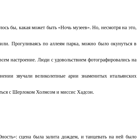
лось бы, какая может быть «Ночь музеев». Но, несмотря на это,
или. Прогуливаясь по аллеям парка, можно было окунуться в
всем настроение. Люди с удовольствием фотографировались на
нении звучали великолепные арии знаменитых итальянских
ться с Шерлоком Холмсом и миссис Хадсон.
ость»: сцена была залита дождем, и танцевать на ней было