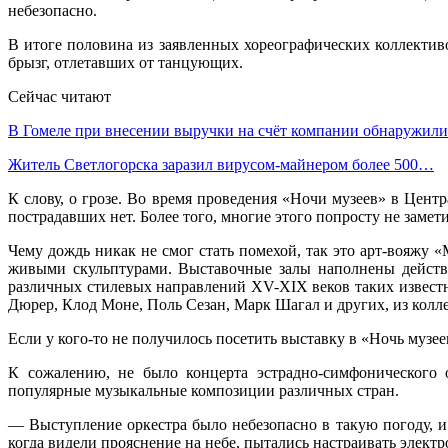
небезопасно.
В итоге половина из заявленных хореографических коллекти
брызг, отлетавших от танцующих.
Сейчас читают
В Гомеле при внесении выручки на счёт компании обнаружи
Житель Светлогорска заразил вирусом-майнером более 500…
К слову, о грозе. Во время проведения «Ночи музеев» в Центр
пострадавших нет. Более того, многие этого попросту не замет
Чему дождь никак не смог стать помехой, так это арт-вояжу 
живыми скульптурами. Выставочные залы наполнены действо
различных стилевых направлений XV-XIX веков таких известн
Дюрер, Клод Моне, Поль Сезан, Марк Шагал и других, из кол
Если у кого-то не получилось посетить выставку в «Ночь музеев
К сожалению, не было концерта эстрадно-симфонического 
популярные музыкальные композиции различных стран.
— Выступление оркестра было небезопасно в такую погоду, и
когда видели прояснение на небе, пытались настраивать элект