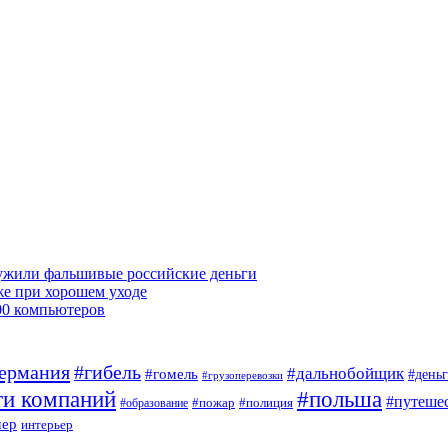
ружили фальшивые российские деньги
же при хорошем уходе
00 компьютеров
ермания
#гибель
#дальнобойщик
#гомель
#день
#грузоперевозки
ти компаний
#польша
#путеше
#пожар
#полиция
#образование
мер
интерьер