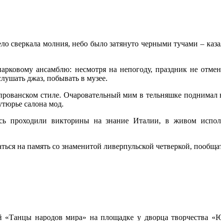
дело сверкала молния, небо было затянуто черными тучами – каза
парковому ансамблю: несмотря на непогоду, праздник не отмен
ушать джаз, побывать в музее.
в прованском стиле. Очаровательный мим в тельняшке поднимал 
утюрье салона мод.
сь проходили викторины на знание Италии, в живом испол
ься на память со знаменитой ливерпульской четверкой, пообща
й «Танцы народов мира» на площадке у дворца творчества «Юн