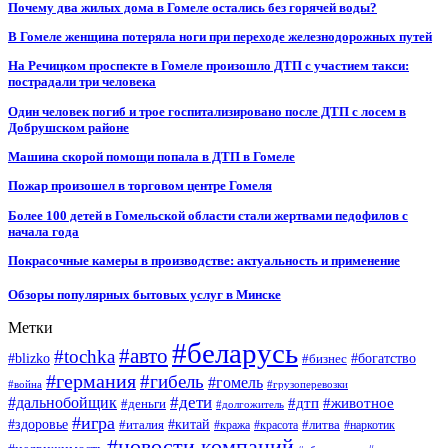
Почему два жилых дома в Гомеле остались без горячей воды?
В Гомеле женщина потеряла ноги при переходе железнодорожных путей
На Речицком проспекте в Гомеле произошло ДТП с участием такси:
пострадали три человека
Один человек погиб и трое госпитализировано после ДТП с лосем в
Добрушском районе
Машина скорой помощи попала в ДТП в Гомеле
Пожар произошел в торговом центре Гомеля
Более 100 детей в Гомельской области стали жертвами педофилов с
начала года
Покрасочные камеры в производстве: актуальность и применение
Обзоры популярных бытовых услуг в Минске
Метки
#беларусь
#авто
#tochka
#blizko
#бизнес
#богатство
#германия
#гибель
#гомель
#война
#грузоперевозки
#дальнобойщик
#дети
#дтп
#животное
#деньги
#долгожитель
#игра
#китай
#здоровье
#литва
#италия
#кража
#красота
#наркотик
#новости компаний