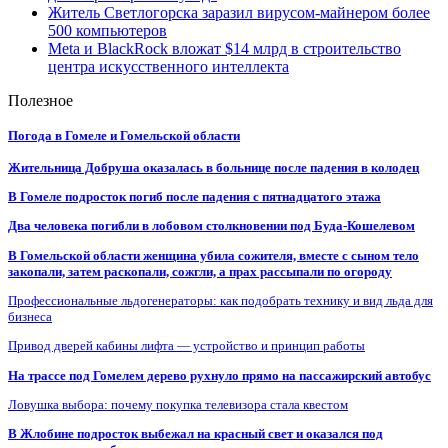
Житель Светлогорска заразил вирусом-майнером более
500 компьютеров
Meta и BlackRock вложат $14 млрд в строительство
центра искусственного интеллекта
Полезное
Погода в Гомеле и Гомельской области
Жительница Добруша оказалась в больнице после падения в колодец
В Гомеле подросток погиб после падения с пятнадцатого этажа
Два человека погибли в лобовом столкновении под Буда-Кошелевом
В Гомельской области женщина убила сожителя, вместе с сыном тело
закопали, затем раскопали, сожгли, а прах рассыпали по огороду
Профессиональные льдогенераторы: как подобрать технику и вид льда для
бизнеса
Привод дверей кабины лифта — устройство и принцип работы
На трассе под Гомелем дерево рухнуло прямо на пассажирский автобус
Ловушка выбора: почему покупка телевизора стала квестом
В Жлобине подросток выбежал на красный свет и оказался под