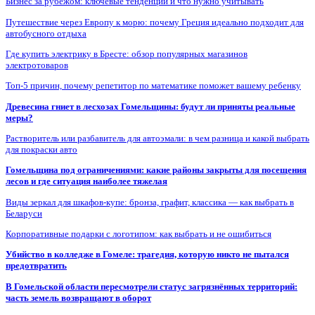
Бизнес за рубежом: ключевые тенденции и что нужно учитывать
Путешествие через Европу к морю: почему Греция идеально подходит для
автобусного отдыха
Где купить электрику в Бресте: обзор популярных магазинов
электротоваров
Топ-5 причин, почему репетитор по математике поможет вашему ребенку
Древесина гниет в лесхозах Гомельщины: будут ли приняты реальные
меры?
Растворитель или разбавитель для автоэмали: в чем разница и какой выбрать
для покраски авто
Гомельщина под ограничениями: какие районы закрыты для посещения
лесов и где ситуация наиболее тяжелая
Виды зеркал для шкафов-купе: бронза, графит, классика — как выбрать в
Беларуси
Корпоративные подарки с логотипом: как выбрать и не ошибиться
Убийство в колледже в Гомеле: трагедия, которую никто не пытался
предотвратить
В Гомельской области пересмотрели статус загрязнённых территорий:
часть земель возвращают в оборот