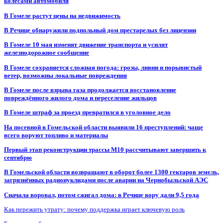
колесами автомобиля
В Гомеле растут цены на недвижимость
В Речице обнаружили подпольный дом престарелых без лицензии
В Гомеле 10 мая изменят движение транспорта и усилят
железнодорожное сообщение
В Гомеле сохраняется сложная погода: грозы, ливни и порывистый
ветер, возможны локальные повреждения
В Гомеле после взрыва газа продолжается восстановление
повреждённого жилого дома и переселение жильцов
В Гомеле штраф за проезд превратился в уголовное дело
На посевной в Гомельской области выявили 16 преступлений: чаще
всего воруют топливо и материалы
Первый этап реконструкции трассы М10 рассчитывают завершить к
сентябрю
В Гомельской области возвращают в оборот более 1300 гектаров земель,
загрязнённых радионуклидами после аварии на Чернобыльской АЭС
Сначала воровал, потом сжигал дома: в Речице вору дали 9,5 года
Как пережить утрату: почему поддержка играет ключевую роль