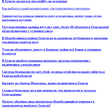
В Гомеле загорелся троллейбус на остановке
Как выбрать серый керамогранит для современного интерьера
Генпрокуратура вскрыла типичную схему в госзакупках: почему такие случаи
повторяются регулярно
Государственные активы идут под снос: более 40 объектов в Гомельской
области продают с условием сноса
В Новобелицком районе Гомеля из-за аварии на трубопроводе временно
отключили горячую воду
Удар по оборонному заводу в Брянске: война всё ближе к границам
Беларуси
В Гомеле пройдет плановая проверка системы оповещения с
включением электросирен
Система безопасности даёт сбой: десятки детей продолжают гибнуть в
Гомельской области
Киллеру из «банды Морозова» вынесли приговор в Гомеле
Сотни кубометров леса вне контроля: что происходит в лесхозах
Гомельщины
Почему обычная зима превратила Новобелицкий путепровод в
транспортную проблему Гомеля?