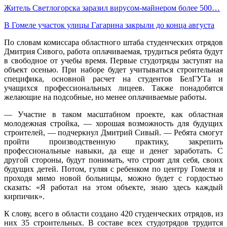
Житель Светлогорска заразил вирусом-майнером более 500…
В Гомеле участок улицы Гагарина закрыли до конца августа
По словам комиссара областного штаба студенческих отрядов
Дмитрия Сивого, работа оплачиваемая, трудиться ребята будут
в свободное от учебы время. Первые студотряды заступят на
объект осенью. При наборе будет учитываться строительная
специфика, основной расчет на студентов БелГУТа и
учащихся профессиональных лицеев. Также понадобятся
желающие на подсобные, но менее оплачиваемые работы.
— Участие в таком масштабном проекте, как областная
молодежная стройка, — хорошая возможность для будущих
строителей, — подчеркнул Дмитрий Сивый. — Ребята смогут
пройти производственную практику, закрепить
профессиональные навыки, да еще и денег заработать. С
другой стороны, будут понимать, что строят для себя, своих
будущих детей. Потом, гуляя с ребенком по центру Гомеля и
проходя мимо новой больницы, можно будет с гордостью
сказать: «Я работал на этом объекте, знаю здесь каждый
кирпичик».
К слову, всего в области создано 420 студенческих отрядов, из
них 35 строительных. В составе всех студотрядов трудится