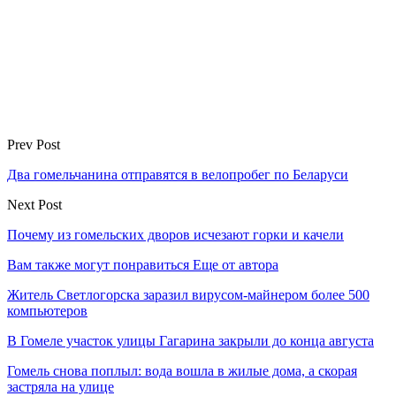
Prev Post
Два гомельчанина отправятся в велопробег по Беларуси
Next Post
Почему из гомельских дворов исчезают горки и качели
Вам также могут понравиться
Еще от автора
Житель Светлогорска заразил вирусом-майнером более 500
компьютеров
В Гомеле участок улицы Гагарина закрыли до конца августа
Гомель снова поплыл: вода вошла в жилые дома, а скорая
застряла на улице