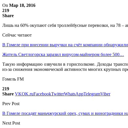
On
Мар 18, 2016
219
Share
Лишь на 60% окупают себя троллейбусные перевозки, на 78 – а
Сейчас читают
В Гомеле при внесении выручки на счёт компании обнаружи
Житель Светлогорска заразил вирусом-майнером более 500…
Такую информацию озвучили в горисполкоме. Доходы транспо
из-за снижения экономической активности многих крупных пр
Гомель FM
219
Share
VK
OK.ru
Facebook
Twitter
WhatsApp
Telegram
Viber
Prev Post
В Гомеле посадят маньчжурский орех, сумах и виноградники на
Next Post