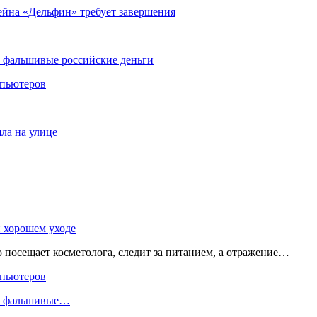
ейна «Дельфин» требует завершения
и фальшивые российские деньги
мпьютеров
яла на улице
и хорошем уходе
о посещает косметолога, следит за питанием, а отражение…
мпьютеров
ли фальшивые…