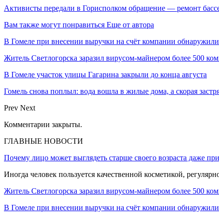
Активисты передали в Горисполком обращение — ремонт басс
Вам также могут понравиться
Еще от автора
В Гомеле при внесении выручки на счёт компании обнаружил
Житель Светлогорска заразил вирусом-майнером более 500 ко
В Гомеле участок улицы Гагарина закрыли до конца августа
Гомель снова поплыл: вода вошла в жилые дома, а скорая застр
Prev
Next
Комментарии закрыты.
ГЛАВНЫЕ НОВОСТИ
Почему лицо может выглядеть старше своего возраста даже пр
Иногда человек пользуется качественной косметикой, регулярн
Житель Светлогорска заразил вирусом-майнером более 500 ко
В Гомеле при внесении выручки на счёт компании обнаружи