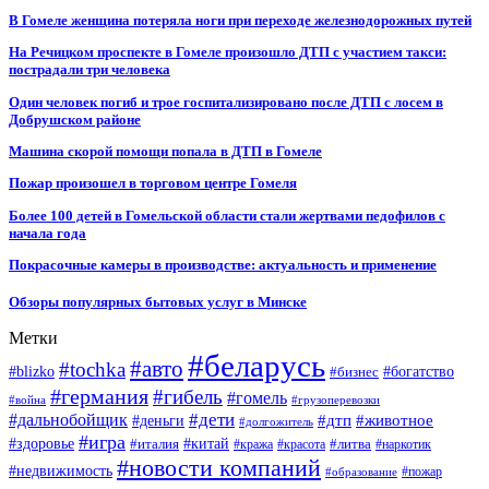
В Гомеле женщина потеряла ноги при переходе железнодорожных путей
На Речицком проспекте в Гомеле произошло ДТП с участием такси:
пострадали три человека
Один человек погиб и трое госпитализировано после ДТП с лосем в
Добрушском районе
Машина скорой помощи попала в ДТП в Гомеле
Пожар произошел в торговом центре Гомеля
Более 100 детей в Гомельской области стали жертвами педофилов с
начала года
Покрасочные камеры в производстве: актуальность и применение
Обзоры популярных бытовых услуг в Минске
Метки
#беларусь
#авто
#tochka
#blizko
#бизнес
#богатство
#германия
#гибель
#гомель
#война
#грузоперевозки
#дальнобойщик
#дети
#дтп
#животное
#деньги
#долгожитель
#игра
#китай
#здоровье
#литва
#италия
#кража
#красота
#наркотик
#новости компаний
#недвижимость
#пожар
#образование