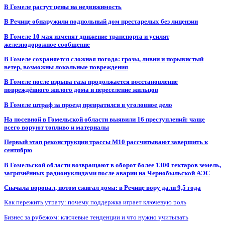
В Гомеле растут цены на недвижимость
В Речице обнаружили подпольный дом престарелых без лицензии
В Гомеле 10 мая изменят движение транспорта и усилят
железнодорожное сообщение
В Гомеле сохраняется сложная погода: грозы, ливни и порывистый
ветер, возможны локальные повреждения
В Гомеле после взрыва газа продолжается восстановление
повреждённого жилого дома и переселение жильцов
В Гомеле штраф за проезд превратился в уголовное дело
На посевной в Гомельской области выявили 16 преступлений: чаще
всего воруют топливо и материалы
Первый этап реконструкции трассы М10 рассчитывают завершить к
сентябрю
В Гомельской области возвращают в оборот более 1300 гектаров земель,
загрязнённых радионуклидами после аварии на Чернобыльской АЭС
Сначала воровал, потом сжигал дома: в Речице вору дали 9,5 года
Как пережить утрату: почему поддержка играет ключевую роль
Бизнес за рубежом: ключевые тенденции и что нужно учитывать