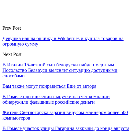
Prev Post
Девушка нашла ошибку в Wildberries и купила товаров на
огромную сумму
Next Post
В Италии 15-летний сын белоруски найден мертвым.
Посольство Беларуси выясняет ситуацию доступными
способами
Вам также могут понравиться
Еще от автора
В Гомеле при внесении выручки на счёт компании
обнаружили фальшивые российские деньги
Житель Светлогорска заразил вирусом-майнером более 500
компьютеров
В Гомеле участок улицы Гагарина закрыли до конца августа