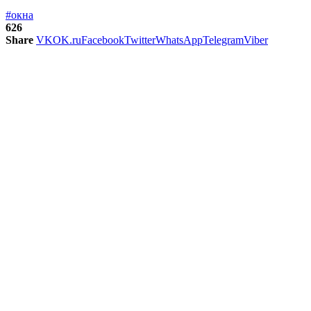
#окна
626
Share
VK
OK.ru
Facebook
Twitter
WhatsApp
Telegram
Viber