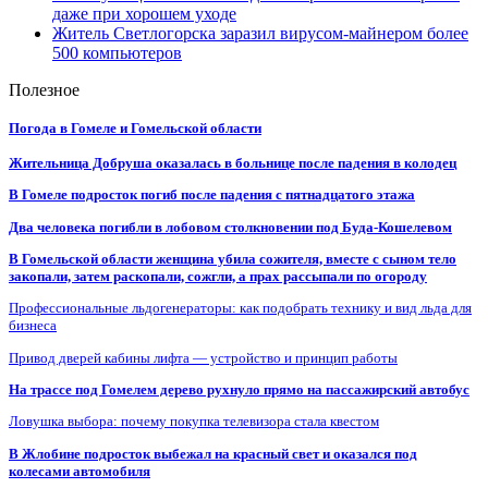
даже при хорошем уходе
Житель Светлогорска заразил вирусом-майнером более
500 компьютеров
Полезное
Погода в Гомеле и Гомельской области
Жительница Добруша оказалась в больнице после падения в колодец
В Гомеле подросток погиб после падения с пятнадцатого этажа
Два человека погибли в лобовом столкновении под Буда-Кошелевом
В Гомельской области женщина убила сожителя, вместе с сыном тело
закопали, затем раскопали, сожгли, а прах рассыпали по огороду
Профессиональные льдогенераторы: как подобрать технику и вид льда для
бизнеса
Привод дверей кабины лифта — устройство и принцип работы
На трассе под Гомелем дерево рухнуло прямо на пассажирский автобус
Ловушка выбора: почему покупка телевизора стала квестом
В Жлобине подросток выбежал на красный свет и оказался под
колесами автомобиля