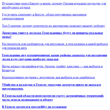
Путешествие через Европу к морю: почему Греция идеально подходит для
автобусного отдыха
Где купить электрику в Бресте: обзор популярных магазинов
электротоваров
Топ-5 причин, почему репетитор по математике поможет вашему ребенку
Древесина гниет в лесхозах Гомельщины: будут ли приняты реальные
меры?
Растворитель или разбавитель для автоэмали: в чем разница и какой выбрать
для покраски авто
Гомельщина под ограничениями: какие районы закрыты для посещения
лесов и где ситуация наиболее тяжелая
Виды зеркал для шкафов-купе: бронза, графит, классика — как выбрать в
Беларуси
Корпоративные подарки с логотипом: как выбрать и не ошибиться
Убийство в колледже в Гомеле: трагедия, которую никто не пытался
предотвратить
В Гомельской области пересмотрели статус загрязнённых территорий:
часть земель возвращают в оборот
В Гомеле загорелся троллейбус на остановке