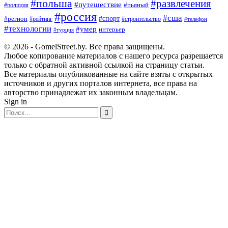
#польша
#развлечения
#путешествие
#пьяный
#полиция
#россия
#сша
#спорт
#регион
#рейтинг
#строительство
#телефон
#технологии
#умер
интерьер
#турция
© 2026 - GomelStreet.by. Все права защищены.
Любое копирование материалов с нашего ресурса разрешается
только с обратной активной ссылкой на страницу статьи.
Все материалы опубликованные на сайте взяты с открытых
источников и других порталов интернета, все права на
авторство принадлежат их законным владельцам.
Sign in