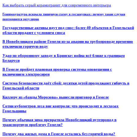
Как выбрать серый керамогранит для современного интерьера
Генпрокуратура вскрыла типичную схему в госзакупках: почему такие случаи
повторяются регулярно
Государственные активы идут под снос: более 40 объектов в Гомельской
области продают с условием сноса
В Новобелицком районе Гомеля из-за аварии на трубопроводе временно
отключили горячую воду
Удар по оборонному заводу в Брянске: война всё ближе к границам
Беларуси
В Гомеле пройдет плановая проверка системы оповещения с
включением электросирен
Система безопасности даёт сбой: десятки детей продолжают гибнуть в
Гомельской области
Киллеру из «банды Морозова» вынесли приговор в Гомеле
Сотни кубометров леса вне контроля: что происходит в лесхозах
Гомельщины
Почему обычная зима превратила Новобелицкий путепровод в
транспортную проблему Гомеля?
Почему два жилых дома в Гомеле остались без горячей воды?