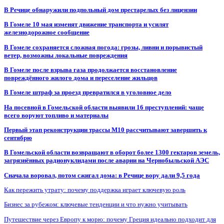
В Речице обнаружили подпольный дом престарелых без лицензии
В Гомеле 10 мая изменят движение транспорта и усилят
железнодорожное сообщение
В Гомеле сохраняется сложная погода: грозы, ливни и порывистый
ветер, возможны локальные повреждения
В Гомеле после взрыва газа продолжается восстановление
повреждённого жилого дома и переселение жильцов
В Гомеле штраф за проезд превратился в уголовное дело
На посевной в Гомельской области выявили 16 преступлений: чаще
всего воруют топливо и материалы
Первый этап реконструкции трассы М10 рассчитывают завершить к
сентябрю
В Гомельской области возвращают в оборот более 1300 гектаров земель,
загрязнённых радионуклидами после аварии на Чернобыльской АЭС
Сначала воровал, потом сжигал дома: в Речице вору дали 9,5 года
Как пережить утрату: почему поддержка играет ключевую роль
Бизнес за рубежом: ключевые тенденции и что нужно учитывать
Путешествие через Европу к морю: почему Греция идеально подходит для