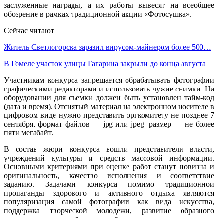
заслуженные награды, а их работы вывесят на всеобщее
обозрение в рамках традиционной акции «Фотосушка».
Сейчас читают
Житель Светлогорска заразил вирусом-майнером более 500…
В Гомеле участок улицы Гагарина закрыли до конца августа
Участникам конкурса запрещается обрабатывать фотографии
графическими редакторами и использовать чужие снимки. На
оборудовании для съемки должен быть установлен тайм-код
(дата и время). Отснятый материал на электронном носителе в
цифровом виде нужно представить оргкомитету не позднее 7
сентября, формат файлов — jpg или jpeg, размер — не более
пяти мегабайт.
В состав жюри конкурса вошли представители власти,
учреждений культуры и средств массовой информации.
Основными критериями при оценке работ станут новизна и
оригинальность, качество исполнения и соответствие
заданию. Задачами конкурса помимо традиционной
пропаганды здорового и активного отдыха являются
популяризация самой фотографии как вида искусства,
поддержка творческой молодежи, развитие образного