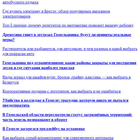
автобусного отдыха
Где купить электрику в Бресте: обзор популярных магазинов
электротоваров
Топ-5 причин, почему репетитор по математике поможет вашему ребенку
Древесина гниет в лесхозах Гомельщины: будут ли приняты реальные
меры?
Растворитель или разбавитель для автоэмали: в чем разница и какой выбрать
для покраски авто
Гомельщина под ограничениями: какие районы закрыты для посещения
лесов и где ситуация наиболее тяжелая
Виды зеркал для шкафов-купе: бронза, графит, классика — как выбрать в
Беларуси
Корпоративные подарки с логотипом: как выбрать и не ошибиться
Убийство в колледже в Гомеле: трагедия, которую никто не пытался
предотвратить
В Гомельской области пересмотрели статус загрязнённых территорий:
часть земель возвращают в оборот
В Гомеле загорелся троллейбус на остановке
Как выбрать серый керамогранит для современного интерьера