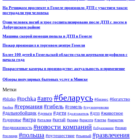
На Речицком проспекте в Гомеле произошло ДТП с участием такси:
пострадали три человека
Один человек погиб и трое госпитализировано после ДТП с лосем в
Добрушском районе
Машина скорой помощи попала в ДТП в Гомеле
Пожар произошел в торговом центре Гомеля
Более 100 детей в Гомельской области стали жертвами педофилов с
начала года
Покрасочные камеры в производстве: актуальность и применение
Обзоры популярных бытовых услуг в Минске
Метки
#беларусь
#авто
#tochka
#blizko
#бизнес
#богатство
#германия
#гибель
#гомель
#война
#грузоперевозки
#дальнобойщик
#дети
#дтп
#животное
#деньги
#долгожитель
#игра
#китай
#здоровье
#литва
#италия
#кража
#красота
#наркотик
#новости компаний
#недвижимость
#пожар
#образование
#польша
#развлечения
#путешествие
#пьяный
#полиция