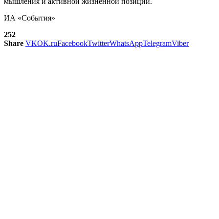
мышления и активной жизненной позиции.
ИА «Cобытия»
252
Share
VK
OK.ru
Facebook
Twitter
WhatsApp
Telegram
Viber