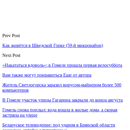
Prev Post
Как живётся в Шведской Горке (59-й микрорайон)
Next Post
«Накататься вдоволь»: в Гомеле прошла первая велосуббота
Вам также могут понравиться
Еще от автора
Житель Светлогорска заразил вирусом-майнером более 500
компьютеров
В Гомеле участок улицы Гагарина закрыли до конца августа
Гомель снова поплыл: вода вошла в жилые дома, а скорая
застряла на улице
Беларуское телевидение: под ударом в Брянской области