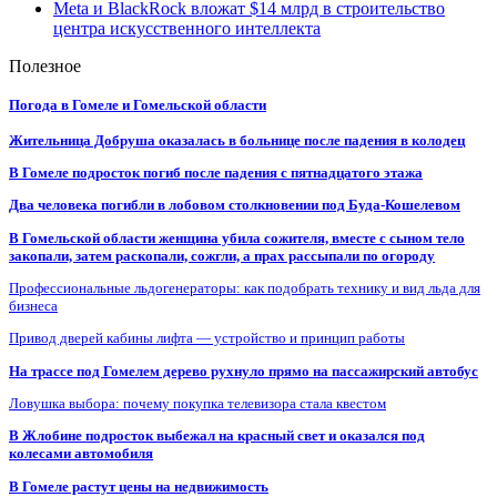
Meta и BlackRock вложат $14 млрд в строительство
центра искусственного интеллекта
Полезное
Погода в Гомеле и Гомельской области
Жительница Добруша оказалась в больнице после падения в колодец
В Гомеле подросток погиб после падения с пятнадцатого этажа
Два человека погибли в лобовом столкновении под Буда-Кошелевом
В Гомельской области женщина убила сожителя, вместе с сыном тело
закопали, затем раскопали, сожгли, а прах рассыпали по огороду
Профессиональные льдогенераторы: как подобрать технику и вид льда для
бизнеса
Привод дверей кабины лифта — устройство и принцип работы
На трассе под Гомелем дерево рухнуло прямо на пассажирский автобус
Ловушка выбора: почему покупка телевизора стала квестом
В Жлобине подросток выбежал на красный свет и оказался под
колесами автомобиля
В Гомеле растут цены на недвижимость