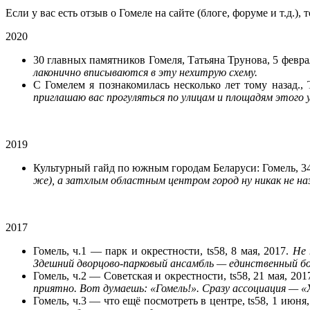
Если у вас есть отзыв о Гомеле на сайте (блоге, форуме и т.д.), 
2020
30 главных памятников Гомеля, Татьяна Трунова, 5 февра
лаконично вписываются в эту нехитрую схему.
С Гомелем я познакомилась несколько лет тому назад., 
приглашаю вас прогуляться по улицам и площадям этого у
2019
Культурный гайд по южным городам Беларуси: Гомель, 34t
же), а затхлым областным центром город ну никак не н
2017
Гомель, ч.1 — парк и окрестности, ts58, 8 мая, 2017.
Не 
Здешний дворцово-парковый ансамбль — единственный бол
Гомель, ч.2 — Советская и окрестности, ts58, 21 мая, 201
приятно. Вот думаешь: «Гомель!». Сразу ассоциация — 
Гомель, ч.3 — что ещё посмотреть в центре, ts58, 1 июня