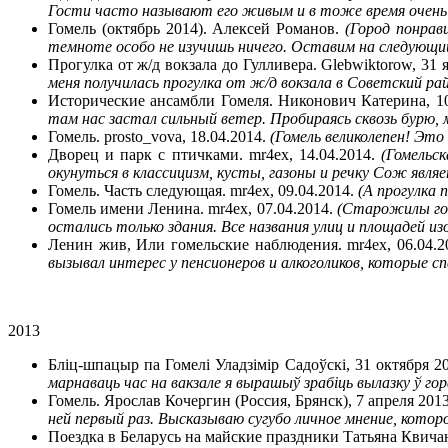
Гости часто называют его живым и в тоже время очень
Гомель (октябрь 2014). Алексей Романов.
(Город понрав
темноте особо не изучишь ничего. Оставим на следующий
Прогулка от ж/д вокзала до Гулливера. Glebwiktorow, 31 
меня получилась прогулка от ж/д вокзала в Советский ра
Исторические ансамбли Гомеля. Никонович Катерина, 10
там нас застал сильный ветер. Пробираясь сквозь бурю,
Гомель. prosto_vova, 18.04.2014.
(Гомель великолепен! Это
Дворец и парк с птичками. mr4ex, 14.04.2014.
(Гомельс
окунуться в классицизм, кусты, газоны и речку Сож явля
Гомель. Часть следующая. mr4ex, 09.04.2014.
(А прогулка 
Гомель имени Ленина. mr4ex, 07.04.2014.
(Старожилы гово
остались только здания. Все названия улиц и площадей 
Ленин жив, Или гомельские наблюдения. mr4ex, 06.04.2
вызывал интерес у пенсионеров и алкоголиков, которые 
2013
Бліц-шпацыр па Гомелі Уладзімір Садоўскі, 31 октября 2
марнаваць час на вакзале я вырашыў зрабіць вылазку ў го
Гомель. Ярослав Кочергин (Россия, Брянск), 7 апреля 201
ней первый раз. Высказываю сугубо личное мнение, кото
Поездка в Беларусь на майские праздники Татьяна Квича