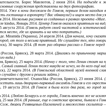
ечательности. Борис Мавлютов, 2 июня 2014.
На подъезде к ж
сновные сооружения представлены на двух фотографиях.
2014.
Уже к ночи доезжаем до Гомеля, первым делом находим в
ть гостиница в аэропорту? Вас обманули!) и ищем место для у
я 2014.
Несколько рисунков из созданных в рамках проекта «Must 
еле kindus, Январь 2014.
Центр Гомеля оказался приятным на вид
5 августа 2014.
(Гомель радует своей чистотой и эстетическо
дется место, где их хранить и на что потратить.)
де. Miramida (Украина), 24 апреля 2014.
(Для начала, хочу сказа
ород, от того и весьма приятный. Не слушайте тех, кто говор
нск), 30 марта 2014.
(В тот раз оборвал рассказ о Гомеле пере
(Россия, Брянск), 28 марта 2014.
(Двигаясь по привычному марш
го вида.)
я, Брянск), 25 марта 2014.
(Начну с того, что Ленин стоит на 
Самый главный Ленин тоже никуда не исчез, но до него ещё над
ск), 22 марта 2014.
(В Гомельский областной музей военной сла
о случайно с другом и решили зайти.)
римечательности!. Oxanochka (Россия, Брянск), 23 июня 2014.
(
посетить лишь дворцово-парковый ансамбль Гомеля и его окрестн
, 19 августа 2014.
(В Гомеле я была всего два раза, но город 
а 2014.
(Люблю Беларусь и ее города, Гомель конечно же не искл
, 25 мая 2014.
(Я раньше, еще в советские времена, бывала в Гоме
 Сож, дворец Румянцевых-Паскевичей и множество скульптур — 