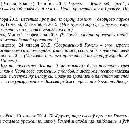
(Россия, Брянск), 19 июня 2015.
Гомель — душевный, тихий, 
и — сущий советский союз… Цены примерно как в Брянске. Но 
ября 2015.
Весенняя прогулка по сердцу Гомеля — дворцово-парко
ь, Гомель), 27 сентября 2015.
(Мне нужен город, а я нужен ему. 
имолетных взглядов и человечности.)
усь, Минск), 10 февраля 2015.
(В Гомель стоит приехать, чтобы
ей незатейливой простотой.)
инцово), 24 января 2015.
(Современный Гомель – это перепл
жные дома в этом городе, конечно же, есть, но все это типовы
января 2015.
(Можете немного проехаться по центру города. З
 Питер.)
Иду по проспекту Ленина. В моих планах было посетить как
как в Чернигове, заклееных столбов, такого количества магазин
хали в Республику Беларусь. Сразу за границей очищенная от сне
ст с полуразрушенным домами рядом с трассой в Украине. Акку
адоўскі, 10 января 2014.
Па-другое, пару словаў пра сам Гомель
не склалася ўражанне, што ў Гомелі знаходзіцца найбольшы з ў