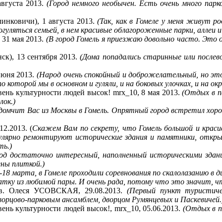
августа 2013.
(Город немного необычен. Есть очень много парк
линковичи), 1 августа 2013.
(Так, как в Гомеле у меня живут 
гуляться семьей, в нем красивые облагороженные парки, аллеи и
 31 мая 2013.
(В город Гомель я приезжаю довольно часто. Это о
ск), 13 сентября 2013.
(Дома попадались старинные или послев
июня 2013.
(Народ очень спокойный и доброжелательный, но это 
 которой мы в основном и гуляли, и на боковых улочках, и на о
вень культурности людей высок! mrx_10, 8 мая 2013.
(Отдых в п
лок.)
 домчит Вас из Москвы в Гомель. Опрятный город встретил хор
2.2013. (
Скажем Вам по секрету, что Гомель большой и крас
егулярно ремонтируют исторические здания и памятники, откр
ть.)
од достаточно интересный, наполненный историческими здания
ны плиткой.)
-18 марта, в Гомеле проходили соревнования по скалолазанию в 
атку из любимой пары. И очень рада, потому что это значит, чт
ков. Олеся УСОВСКАЯ, 29.08.2013.
(Первый пункт туристич
дворцово-парковым ансамблем, дворцом Румянцевых и Паскевичей.
ень культурности людей высок!, mrx_10, 05.06.2013.
(Отдых в п