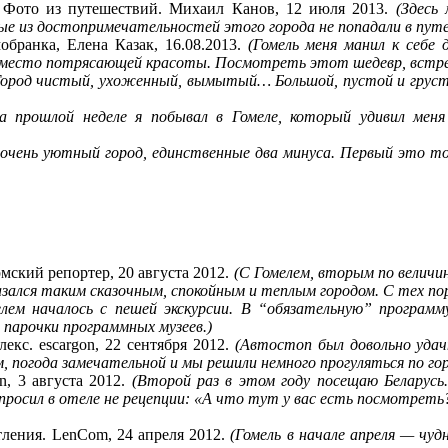
an Фото из путешествий. Михаил Канов, 12 июля 2013.
(Здесь
ые из достопримечательностей этого города не попадали в пут
обранка, Елена Казак, 16.08.2013.
(Гомель меня манил к себе 
место потрясающей красоты. Посмотреть этот шедевр, встрет
Город чистый, ухоженный, вымытый… Большой, пустой и грустн
а прошлой неделе я побывал в Гомеле, который удивил мен
 очень уютный город, единственные два минуса. Первый это т
рмский репортер, 20 августа 2012.
(С Гомелем, вторым по величин
азался таким сказочным, спокойным и теплым городом. С тех пор 
елем началось с пешей экскурсии. В “обязательную” програм
парочки программных музеев.)
екс. escargon, 22 сентября 2012.
(Автостоп был довольно удачн
погода замечательной и мы решили немного прогуляться по город
n, 3 августа 2012.
(Второй раз в этом году посещаю Беларусь.
просил в отеле не рецепции: «А что тут у вас есть посмотреть
тления. LenCom, 24 апреля 2012.
(Гомель в начале апреля — чуд