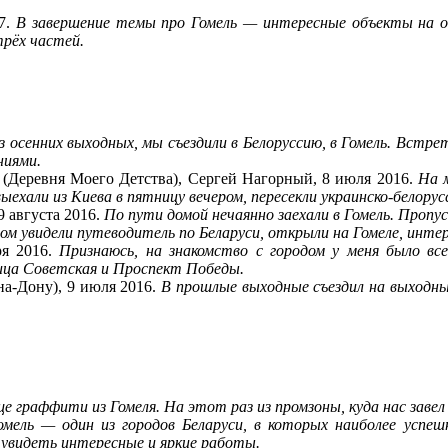
17.
В завершение темы про Гомель — интересные объекты на о
трёх частей.
из осенних выходных, мы съездили в Белоруссию, в Гомель. Встр
ниями.
ревня Моего Детства), Сергей Нагорный, 8 июля 2016.
На 
выехали из Киева в пятницу вечером, пересекли украинско-белорус
9 августа 2016.
По пути домой нечаянно заехали в Гомель. Пропу
ом увидели путеводитель по Беларуси, открыли на Гомеле, инте
ря 2016.
Признаюсь, на знакомство с городом у меня было все
ица Советская и Проспект Победы.
на-Дону), 9 июля 2016.
В прошлые выходные съездил на выходные
е граффити из Гомеля. На этот раз из промзоны, куда нас завел 
омель — один из городов Беларуси, в которых наиболее успе
 увидеть интересные и яркие работы.