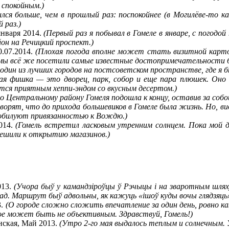
 спокойным.)
ился больше, чем в прошлый раз: поспокойнее (в Могилёве-то ка
 раз.)
января 2014.
(Первый раз я побывал в Гомеле в январе, с погодой
йон на Речицкий проспект.)
.07.2014.
(Плохая погода вполне может стать визитной карто
 мы всё же посетили самые известные достопримечательности бе
 один из лучших городов на постсоветском пространстве, где я б
кая фишка — это дворец, парк, собор и еще пара плюшек. Оно 
ется приятным хеппи-эндом со вкусным десертом.)
по Центральному району Гомеля подошла к концу, оставив за соб
рят, что до прихода большевиков в Гомеле была жизнь. Но, вид
изобилуют привязанностью к Вождю.)
014.
(Гомель встретил ласковым утренним солнцем. Пока мой д
спешили к открытию магазинов.)
013.
(Учора быў у камандзіроўцы ў Рэчыцы і на зваротным шляху д
рад. Маршрут быў адвольны, як кажуць «ішоў куды вочы глядзяць»
3.
(О городе сложно сложить впечатление за один день, ровно как
рое может быть не объективным. Здравствуй, Гомель!)
нская, Май 2013.
(Утро 2-го мая выдалось теплым и солнечным. 