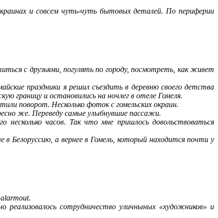
краинах и совсем чуть-чуть бытовых деталей. По периферии
етиться с друзьями, погулять по городу, посмотреть, как живет
майские праздники я решил съездить в деревню своего детства
скую границу и остановились на ночлег в отеле Гомеля.
стили поворот. Несколько фоток с гомельских окраин.
ресно же. Переведу самые улыбнувшие пассажи.
го несколько часов. Так что мне пришлось довольствоваться
 в Белоруссию, а вернее в Гомель, который находится почти у
alarmout.
шно реализовалось сотрудничество уличныных «художников» и