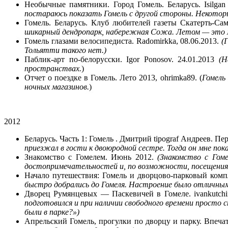
Необычные памятники. Город Гомель. Беларусь. Isilg
постараюсь показать Гомель с другой стороны. Некотор
Гомель. Беларусь. Клуб любителей газеты Скатерть-Сам
шикарный дендропарк, набережная Сожа. Летом — это 
Гомель глазами велосипедиста. Radomirkka, 08.06.2013.
(
Тольятти такого нет.)
Паблик-арт по-белорусски. Igor Ponosov. 24.01.2013
(Н
пространствах.
)
Отчет о поездке в Гомель. Лето 2013, ohrimka89. (
Гомель
ночных магазинов.
)
2012
Беларусь. Часть 1: Гомель . Дмитрий tipograf Андреев. Пе
приезжал в гости к двоюродной сестре. Тогда он мне пок
Знакомство с Гомелем. Июнь 2012.
(Знакомство с Гом
достопримечательностей и, по возможности, посещения 
Начало путешествия: Гомель и дворцово-парковый компл
быстро добрались до Гомеля. Настроение было отличным, 
Дворец Румянцевых — Паскевичей в Гомеле. ivankutchi
подготовился и при наличии свободного времени просто с
были в парке?»)
Апрельский Гомель, прогулки по дворцу и парку. Впеча