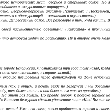
 много исторических мест, дворцов и старинных домов. Но я
еводители и экскурсионные маршруты.)
давно. Дворцово-парковый ансамбль Румянцевых и Паскевичей,
иться с однокурсницей — заманчиво и осуществимо.)
ый. Депрессивный даже. Все разговоры о том, куда валить. В
я своей насыщенностью объектами «искусства» в публичных
о что автобусы ходят по расписанию. Ну и второе очень мало
е городе Белоруссии, я познакомился три года тому назад, когда
мало чего изменилось, в стране застой.)
му входило позирования перед фотокамерой на фоне основных
ым (как, в общем, и почти везде по Беларуси) и мы довольно
у, тем более что и я и она были в нем только проездом.)
 На этот раз Гомель. По правде говоря, к поездке заранее не
?» В ответ дежурная сделала удивленное лицо: «Как! Вы еще не
ное место! Уже нет снега, вовсю пробивается травка и синее-