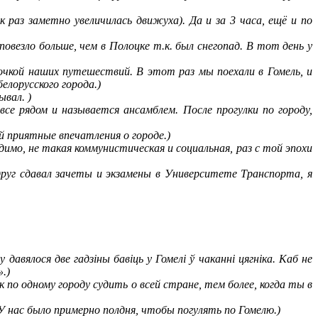
к раз заметно увеличилась движуха). Да и за 3 часа, ещё и по
 повезло больше, чем в Полоцке т.к. был снегопад. В тот день у
чкой наших путешествий. В этот раз мы поехали в Гомель, и
лорусского города.)
ывал. )
все рядом и называется ансамблем. После прогулки по городу,
ой приятные впечатления о городе.)
имо, не такая коммунистическая и социальная, раз с той эпохи
руг сдавал зачеты и экзамены в Университете Транспорта, я
авялося две гадзіны бавіць у Гомелі ў чаканні цягніка. Каб не
.)
 по одному городу судить о всей стране, тем более, когда ты в
У нас было примерно полдня, чтобы погулять по Гомелю.)