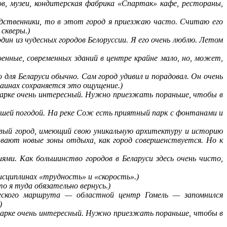
ов, музеи, кондитерская фабрика «Спартак» кафе, рестораны,
родственники, то в этот город я приезжаю часто. Считаю его
 скверы.)
дин из чудесных городов Белоруссии. Я его очень люблю. Летом
оенные, современных зданий в центре крайне мало, но, может,
для Беларуси обычно. Сам город удивил и порадовал. Он очень
краинах сохраняется это ощущение.)
арке очень интересный. Нужно приезжать пораньше, чтобы в
ошей погодой. На реке Сож есть приятный парк с фонтанами и
ивый город, имеющий свою уникальную архитектуру и историю
ывают новые зоны отдыха, как город совершенствуется. Но к
ми. Как большинство городов в Беларуси здесь очень чисто,
дисциплинах «трудность» и «скорость».)
о я туда обязательно вернусь.)
еского маршрута — областной центр Гомель — запомнился
)
арке очень интересный. Нужно приезжать пораньше, чтобы в