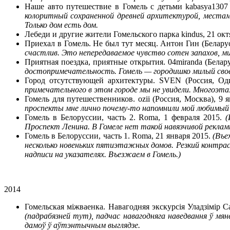
Наше авто путешествие в Гомель с детьми kabasya1307 
колоритный сохраненной древней архитектурой, местам
Только дом есть дом.
Лебеди и другие жители Гомельского парка kindus, 21 окт
Приехал в Гомель. Не был тут месяц. Антон Гин (Беларус
счастлив. Это непередаваемое чувство сотен запахов, м
Приятная поездка, приятные открытия. 04miranda (Белар
достопримечательность. Гомель — городишко милый сво
Город отсутствующей архитектуры. SVEN (Россия, Од
примечательного в этом городе мы не увидели. Многоэта
Гомель для путешественников. ozii (Россия, Москва), 9 
проспекты мне лично почему-то напомнили мой любимый
Гомель в Белоруссии, часть 2. Roma, 1 февраля 2015.
(
Проспект Ленина. В Гомеле нет такой навязчивой рекламы 
Гомель в Белоруссии, часть 1. Roma, 21 января 2015.
(Въе
несколько новеньких пятиэтажных домов. Резкий контра
надписи на указателях. Въезжаем в Гомель.)
2014
Гомельская міжваенка. Навагодняя экскурсія Уладзімір С
(падрабязней тут), падчас навагодняга наведвання ў мя
дамоў ў аўтэнтычным выглядзе.