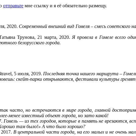
то
отправьте
мне ссылку и я её обязательно размещу.
ля, 2020.
Современный внешний вид Гомеля – смесь советского н
Татьяна Трунова, 21 марта, 2020.
Я провела в Гомеле всего оди
ютного белорусского города.
ravel, 5 июля, 2019.
Последняя точка нашего маршрута – Гомель.
азовешь: скейт-парки открываются, фестивали культуры гремят
так часто, но встречаются в мире города, главной достоприм
ее-менее известный объект города, но зато какой!
7.
Гомель — из тех городов, которые в память не врезаются, вс
«Хорошо там было!» А что было хорошо?
, 2017.
В центральной части города, на его малых и не очень ма