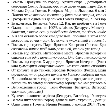
Гомель. Прогулка по городу. Архитектура. Достоприм
строения Свято-Никольского мужского монастыря. Его о
Москва-Орша-Гомель-Ноябрьск Марина Лысцева, 6 мая 
Потом отчаливаем в гостиницу (кто там говорил, что ес
Граффити в одном из двориков Гомеля budgawl, 21 октябр
Знакомьтесь: Беларусь. Часть 12. Как не замёрзнуть в Гом
Ожидания оправданы 100%. salaisuus (Беларусь, Минск), 
банками, словом, если у людей есть деньги, то здесь най
А я вот осталась более чем довольна, побывав в этом горо
товарищи, за чистоту. По истине ухоженный и чистый г
Гомель год спустя. Парк. Ярослав Кочергин (Россия, Бря
советский парк с той лишь разницей, что он ухожен.)
Гомель год спустя. Интересные места. Ярослав Кочергин 
открыл ещё одну почётную доску. Она была немного друго
Гомель год спустя. Хмурое утро. Ярослав Кочергин (Росси
что культурная общественность может спать спокойно. 
От кольчуг и до танков. Ярослав Кочергин (Россия, Брян
случилось, что прогуляв полдня по Гомелю, набрели на нег
Я полюбила этот город за чистоту и прекрасные достоп
походить по этому прекрасному городу! Но мне удалось 
Великолепный город!. Тери Фелини (Беларусь, Витебск)
чистыми улицами.)
Кусочек нежности. aspirina (Беларусь, Витебск), 19 август
Весьма интересный город. galinaflusova (Украина, Донецк)
Один день в Гомеле. Ирина Репина, 3 ноября 2014.
(Река