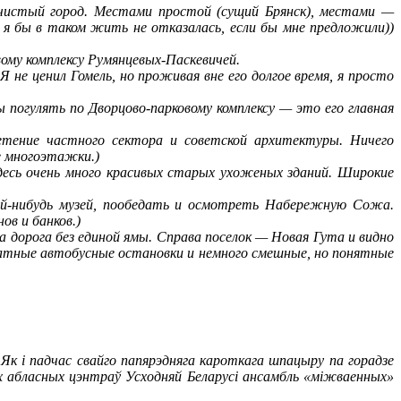
чистый город. Местами простой (сущий Брянск), местами —
я бы в таком жить не отказалась, если бы мне предложили))
вому комплексу Румянцевых-Паскевичей.
Я не ценил Гомель, но проживая вне его долгое время, я просто
 погулять по Дворцово-парковому комплексу — это его главная
етение частного сектора и советской архитектуры. Ничего
е многоэтажки.)
десь очень много красивых старых ухоженых зданий. Широкие
ой-нибудь музей, пообедать и осмотреть Набережную Сожа.
ов и банков.)
га дорога без единой ямы. Справа поселок — Новая Гута и видно
ратные автобусные остановки и немного смешные, но понятные
. Як і падчас свайго папярэдняга кароткага шпацыру па горадзе
сіх абласных цэнтраў Усходняй Беларусі ансамбль «міжваенных»