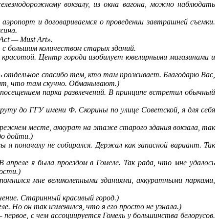
елезнодорожному вокзалу, из окна вагона, можно наблюдать
 аэропорт и договариваемся о проведении завтрашней съемки.
жина.
Act — Must Art».
, с большим количеством старых зданий.
й красотой. Центр города изобилует ювелирными магазинами и
ть отдельное спасибо тем, кто там проживает. Благодарю Вас,
ит, что там скучно. Обманывают.)
д посещением парка развлечений. В принципе встретил обычный
руту до ГГУ имени Ф. Скорины по улице Советской, я для себя
прежнем месте, аккурат на этаже старого здания вокзала, так
о дойти.)
вы я поначалу не собирался. Держал как запасной вариант. Так
В апреле я была проездом в Гомеле. Так рада, что мне удалось
ости.)
запомнился мне великолепными зданиями, аккуратными парками,
ючение. Старинный красивый город.)
ле. Но он так изменился, что я его просто не узнала.)
первое, с чем ассоциируется Гомель у большинства белорусов.