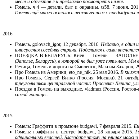
мест и объектов я и предлагаю посмотреть ниже.
Гомель, ч.4 — детали, быт и окраины, ts58, 7 июня, 20
Гомеля ещё много осталось неохваченным с предыдущих 
2016
Гомель, golovach_igor, 12 декабря, 2016.
Недавно, в один 
интересная соседняя страна. Поделимся с вами впечатле
ПОЕЗДКА В БЕЛАРУСЬ! Киев — Гомель — ЗАПОЛЬЕ (Де
(Заполье, Беларусь), в которой не был уже пять лет. Мы 
Речица, Гомель и дорога на Смоленск, Максим Захаров, 2
Про Гомель из Америки, eto_ne_nik, 25 мая 2016.
В книжн
Про Гомель, Сергей Витко (Россия, Москва), 21 октяб
треугольником центральной части: Проспект Ленина, ул
Поездка в Гомель на выходные, vladmuz (Россия, Ростов-
самой границы.
2015
Гомель: Граффити в промзоне budgawl, 7 февраля 2015.
Ещ
Гомель: граффити в центре budgawl, 28 января 2015.
Г
официальных властей. Благодаря этому на улицах можно