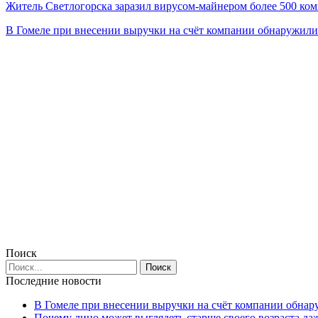
Житель Светлогорска заразил вирусом-майнером более 500 ко
В Гомеле при внесении выручки на счёт компании обнаружи
Поиск
Последние новости
В Гомеле при внесении выручки на счёт компании обна
Почему лицо может выглядеть старше своего возраста да