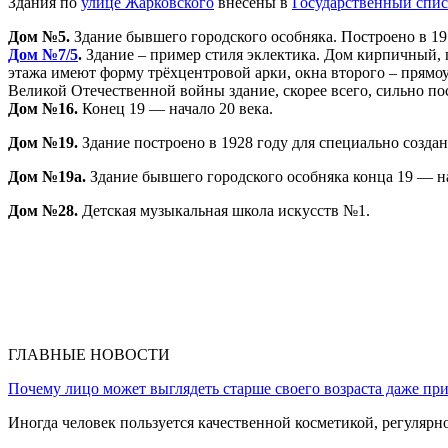
Здания по
улице Жарковского
внесены в
Государственный спис
Дом №5.
Здание бывшего городского особняка. Построено в 19
Дом №7/5
.
Здание – пример стиля эклектика. Дом кирпичный, 
этажа имеют форму трёхцентровой арки, окна второго – прямоу
Великой Отечественной войны здание, скорее всего, сильно пос
Дом №16.
Конец 19 — начало 20 века.
Дом №19.
Здание построено в 1928 году для специально создан
Дом №19а.
Здание бывшего городского особняка конца 19 — на
Дом №28.
Детская музыкальная школа искусств №1.
ГЛАВНЫЕ НОВОСТИ
Почему лицо может выглядеть старше своего возраста даже пр
Иногда человек пользуется качественной косметикой, регулярн