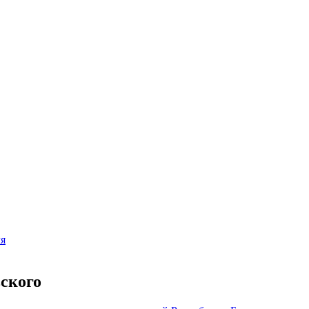
ля
ского