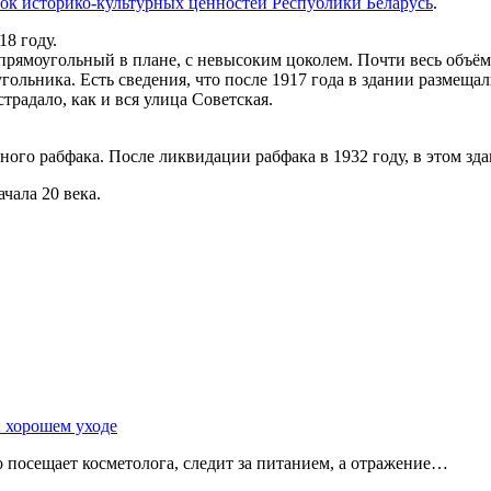
ок историко-культурных ценностей Республики Беларусь
.
18 году.
прямоугольный в плане, с невысоким цоколем. Почти весь объём
гольника. Есть сведения, что после 1917 года в здании размеща
традало, как и вся улица Советская.
ного рабфака. После ликвидации рабфака в 1932 году, в этом зд
чала 20 века.
и хорошем уходе
о посещает косметолога, следит за питанием, а отражение…