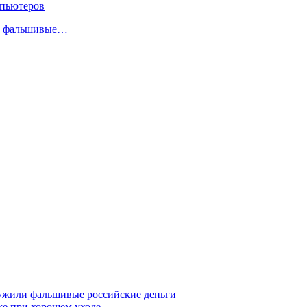
мпьютеров
ли фальшивые…
ружили фальшивые российские деньги
же при хорошем уходе