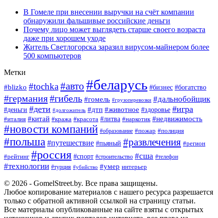
В Гомеле при внесении выручки на счёт компании
обнаружили фальшивые российские деньги
Почему лицо может выглядеть старше своего возраста
даже при хорошем уходе
Житель Светлогорска заразил вирусом-майнером более
500 компьютеров
Метки
#беларусь
#авто
#tochka
#blizko
#богатство
#бизнес
#германия
#гибель
#дальнобойщик
#гомель
#грузоперевозки
#дети
#игра
#животное
#дтп
#деньги
#здоровье
#долгожитель
#китай
#недвижимость
#италия
#кража
#красота
#литва
#наркотик
#новости компаний
#пожар
#полиция
#образование
#польша
#развлечения
#путешествие
#пьяный
#регион
#россия
#сша
#спорт
#рейтинг
#строительство
#телефон
#технологии
#умер
#турция
интерьер
#убийство
© 2026 - GomelStreet.by. Все права защищены.
Любое копирование материалов с нашего ресурса разрешается
только с обратной активной ссылкой на страницу статьи.
Все материалы опубликованные на сайте взяты с открытых