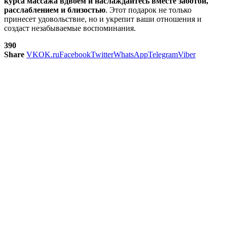
курса массажа вдвоем и наслаждайтесь вместе заботой,
расслаблением и близостью
. Этот подарок не только
принесет удовольствие, но и укрепит ваши отношения и
создаст незабываемые воспоминания.
390
Share
VK
OK.ru
Facebook
Twitter
WhatsApp
Telegram
Viber