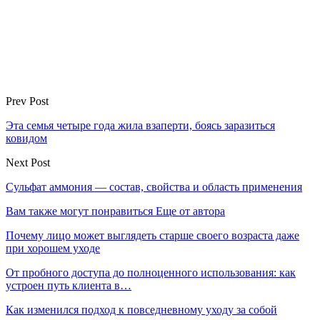
Prev Post
Эта семья четыре года жила взаперти, боясь заразиться
ковидом
Next Post
Сульфат аммония — состав, свойства и область применения
Вам также могут понравиться
Еще от автора
Почему лицо может выглядеть старше своего возраста даже
при хорошем уходе
От пробного доступа до полноценного использования: как
устроен путь клиента в…
Как изменился подход к повседневному уходу за собой