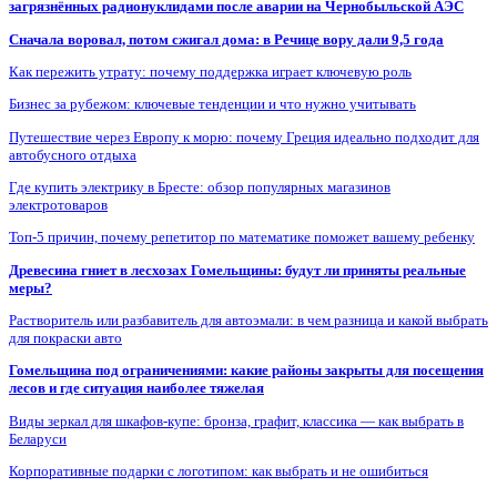
загрязнённых радионуклидами после аварии на Чернобыльской АЭС
Сначала воровал, потом сжигал дома: в Речице вору дали 9,5 года
Как пережить утрату: почему поддержка играет ключевую роль
Бизнес за рубежом: ключевые тенденции и что нужно учитывать
Путешествие через Европу к морю: почему Греция идеально подходит для
автобусного отдыха
Где купить электрику в Бресте: обзор популярных магазинов
электротоваров
Топ-5 причин, почему репетитор по математике поможет вашему ребенку
Древесина гниет в лесхозах Гомельщины: будут ли приняты реальные
меры?
Растворитель или разбавитель для автоэмали: в чем разница и какой выбрать
для покраски авто
Гомельщина под ограничениями: какие районы закрыты для посещения
лесов и где ситуация наиболее тяжелая
Виды зеркал для шкафов-купе: бронза, графит, классика — как выбрать в
Беларуси
Корпоративные подарки с логотипом: как выбрать и не ошибиться