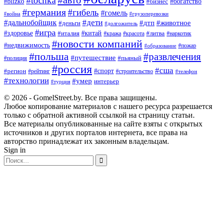
#tochka
#blizko
#бизнес
#богатство
#германия
#гибель
#гомель
#война
#грузоперевозки
#дальнобойщик
#дети
#дтп
#животное
#деньги
#долгожитель
#игра
#китай
#здоровье
#литва
#италия
#кража
#красота
#наркотик
#новости компаний
#недвижимость
#пожар
#образование
#польша
#развлечения
#путешествие
#пьяный
#полиция
#россия
#сша
#спорт
#регион
#рейтинг
#строительство
#телефон
#технологии
#умер
интерьер
#турция
© 2026 - GomelStreet.by. Все права защищены.
Любое копирование материалов с нашего ресурса разрешается
только с обратной активной ссылкой на страницу статьи.
Все материалы опубликованные на сайте взяты с открытых
источников и других порталов интернета, все права на
авторство принадлежат их законным владельцам.
Sign in