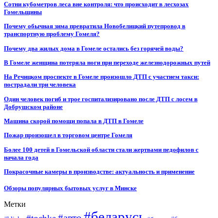
Сотни кубометров леса вне контроля: что происходит в лесхозах
Гомельщины
Почему обычная зима превратила Новобелицкий путепровод в
транспортную проблему Гомеля?
Почему два жилых дома в Гомеле остались без горячей воды?
В Гомеле женщина потеряла ноги при переходе железнодорожных путей
На Речицком проспекте в Гомеле произошло ДТП с участием такси:
пострадали три человека
Один человек погиб и трое госпитализировано после ДТП с лосем в
Добрушском районе
Машина скорой помощи попала в ДТП в Гомеле
Пожар произошел в торговом центре Гомеля
Более 100 детей в Гомельской области стали жертвами педофилов с
начала года
Покрасочные камеры в производстве: актуальность и применение
Обзоры популярных бытовых услуг в Минске
Метки
#беларусь
#авто