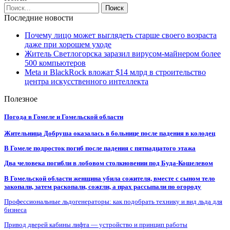
Последние новости
Почему лицо может выглядеть старше своего возраста
даже при хорошем уходе
Житель Светлогорска заразил вирусом-майнером более
500 компьютеров
Meta и BlackRock вложат $14 млрд в строительство
центра искусственного интеллекта
Полезное
Погода в Гомеле и Гомельской области
Жительница Добруша оказалась в больнице после падения в колодец
В Гомеле подросток погиб после падения с пятнадцатого этажа
Два человека погибли в лобовом столкновении под Буда-Кошелевом
В Гомельской области женщина убила сожителя, вместе с сыном тело
закопали, затем раскопали, сожгли, а прах рассыпали по огороду
Профессиональные льдогенераторы: как подобрать технику и вид льда для
бизнеса
Привод дверей кабины лифта — устройство и принцип работы