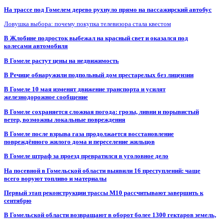
На трассе под Гомелем дерево рухнуло прямо на пассажирский автобус
Ловушка выбора: почему покупка телевизора стала квестом
В Жлобине подросток выбежал на красный свет и оказался под
колесами автомобиля
В Гомеле растут цены на недвижимость
В Речице обнаружили подпольный дом престарелых без лицензии
В Гомеле 10 мая изменят движение транспорта и усилят
железнодорожное сообщение
В Гомеле сохраняется сложная погода: грозы, ливни и порывистый
ветер, возможны локальные повреждения
В Гомеле после взрыва газа продолжается восстановление
повреждённого жилого дома и переселение жильцов
В Гомеле штраф за проезд превратился в уголовное дело
На посевной в Гомельской области выявили 16 преступлений: чаще
всего воруют топливо и материалы
Первый этап реконструкции трассы М10 рассчитывают завершить к
сентябрю
В Гомельской области возвращают в оборот более 1300 гектаров земель,