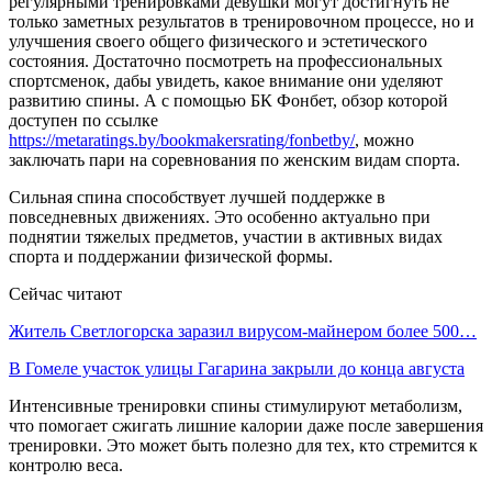
регулярными тренировками девушки могут достигнуть не
только заметных результатов в тренировочном процессе, но и
улучшения своего общего физического и эстетического
состояния. Достаточно посмотреть на профессиональных
спортсменок, дабы увидеть, какое внимание они уделяют
развитию спины. А с помощью БК Фонбет, обзор которой
доступен по ссылке
https://metaratings.by/bookmakersrating/fonbetby/
,
можно
заключать пари на соревнования по женским видам спорта.
Сильная спина способствует лучшей поддержке в
повседневных движениях. Это особенно актуально при
поднятии тяжелых предметов, участии в активных видах
спорта и поддержании физической формы.
Сейчас читают
Житель Светлогорска заразил вирусом-майнером более 500…
В Гомеле участок улицы Гагарина закрыли до конца августа
Интенсивные тренировки спины стимулируют метаболизм,
что помогает сжигать лишние калории даже после завершения
тренировки. Это может быть полезно для тех, кто стремится к
контролю веса.