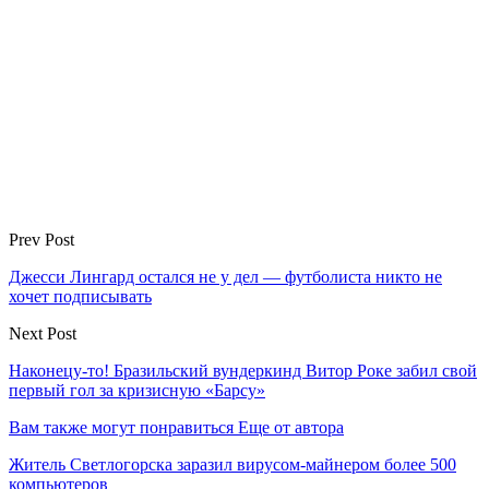
Prev Post
Джесси Лингард остался не у дел — футболиста никто не
хочет подписывать
Next Post
Наконецу-то! Бразильский вундеркинд Витор Роке забил свой
первый гол за кризисную «Барсу»
Вам также могут понравиться
Еще от автора
Житель Светлогорска заразил вирусом-майнером более 500
компьютеров