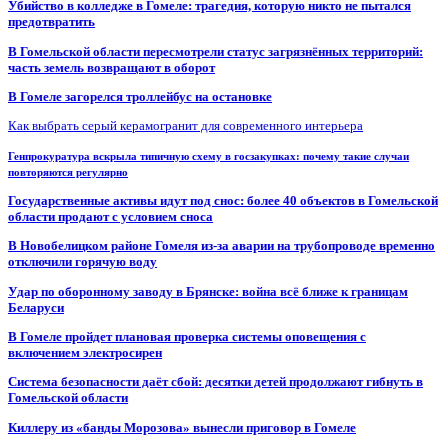
Убийство в колледже в Гомеле: трагедия, которую никто не пытался
предотвратить
В Гомельской области пересмотрели статус загрязнённых территорий:
часть земель возвращают в оборот
В Гомеле загорелся троллейбус на остановке
Как выбрать серый керамогранит для современного интерьера
Генпрокуратура вскрыла типичную схему в госзакупках: почему такие случаи
повторяются регулярно
Государственные активы идут под снос: более 40 объектов в Гомельской
области продают с условием сноса
В Новобелицком районе Гомеля из-за аварии на трубопроводе временно
отключили горячую воду
Удар по оборонному заводу в Брянске: война всё ближе к границам
Беларуси
В Гомеле пройдет плановая проверка системы оповещения с
включением электросирен
Система безопасности даёт сбой: десятки детей продолжают гибнуть в
Гомельской области
Киллеру из «банды Морозова» вынесли приговор в Гомеле