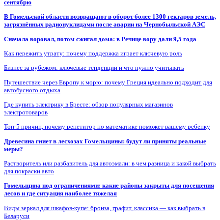
сентябрю
В Гомельской области возвращают в оборот более 1300 гектаров земель,
загрязнённых радионуклидами после аварии на Чернобыльской АЭС
Сначала воровал, потом сжигал дома: в Речице вору дали 9,5 года
Как пережить утрату: почему поддержка играет ключевую роль
Бизнес за рубежом: ключевые тенденции и что нужно учитывать
Путешествие через Европу к морю: почему Греция идеально подходит для
автобусного отдыха
Где купить электрику в Бресте: обзор популярных магазинов
электротоваров
Топ-5 причин, почему репетитор по математике поможет вашему ребенку
Древесина гниет в лесхозах Гомельщины: будут ли приняты реальные
меры?
Растворитель или разбавитель для автоэмали: в чем разница и какой выбрать
для покраски авто
Гомельщина под ограничениями: какие районы закрыты для посещения
лесов и где ситуация наиболее тяжелая
Виды зеркал для шкафов-купе: бронза, графит, классика — как выбрать в
Беларуси