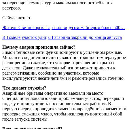
за перепадов температур и максимального потребления
ресурсов.
Сейчас читают
Житель Светлогорска заразил вирусом-майнером более 500…
В Гомеле участок улицы Гагарина закрыли до конца августа
Почему авария произошла сейчас?
Зимой тепловые сети функционируют в усиленном режиме.
Металл и соединения испытывают постоянное температурное
расширение и сжатие, что ускоряет проявление скрытых
дефектов. Даже незначительный износ может привести к
разгерметизации, особенно на участках, которые
эксплуатируются десятилетиями и ремонтировались точечно.
Что делают службы?
Аварийные бригады оперативно выехали на место.
Специалисты локализовали проблемный участок, перекрыли
подачу и приступили к восстановительным работам. В
первую очередь проводится замена повреждённого элемента и
проверка смежных узлов, чтобы исключить повторный сбой
после запуска системы.
Есть ли угроза для жителей?