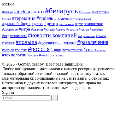
Метки
#беларусь
#авто
#tochka
#blizko
#бизнес
#богатство
#германия
#гибель
#гомель
#война
#грузоперевозки
#дальнобойщик
#дети
#дтп
#животное
#деньги
#долгожитель
#игра
#китай
#здоровье
#литва
#италия
#кража
#красота
#наркотик
#новости компаний
#недвижимость
#пожар
#образование
#польша
#развлечения
#путешествие
#пьяный
#полиция
#россия
#сша
#спорт
#регион
#рейтинг
#строительство
#телефон
#технологии
#умер
интерьер
#турция
© 2026 - GomelStreet.by. Все права защищены.
Любое копирование материалов с нашего ресурса разрешается
только с обратной активной ссылкой на страницу статьи.
Все материалы опубликованные на сайте взяты с открытых
источников и других порталов интернета, все права на
авторство принадлежат их законным владельцам.
Sign in