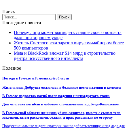
Поиск
Последние новости
Почему лицо может выглядеть старше своего возраста
даже при хорошем уходе
Житель Светлогорска заразил вирусом-майнером более
500 компьютеров
Meta и BlackRock вложат $14 млрд в строительство
центра искусственного интеллекта
Полезное
Погода в Гомеле и Гомельской области
Жительница Добруша оказалась в больнице после падения в колодец
В Гомеле подросток погиб после падения с пятнадцатого этажа
Два человека погибли в лобовом столкновении под Буда-Кошелевом
В Гомельской области женщина убила сожителя, вместе с сыном тело
закопали, затем раскопали, сожгли, а прах рассыпали по огороду
Профессиональные льдогенераторы: как подобрать технику и вид льда для