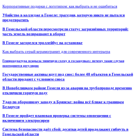
Корпоративные подарки с логотипом: как выбрать и не ошибиться
Убийство в колледже в Гомеле: трагедия, которую никто не пытался
предотвратить
В Гомельской области пересмотрели статус загрязнённых территорий:
часть земель возвращают в оборот
В Гомеле загорелся троллейбус на остановке
Как выбрать серый керамогранит для современного интерьера
Генпрокуратура вскрыла типичную схему в госзакупках: почему такие случаи
повторяются регулярно
Государственные активы идут под снос: более 40 объектов в Гомельской
области продают с условием сноса
В Новобелицком районе Гомеля из-за аварии на трубопроводе временно
отключили горячую воду
Удар по оборонному заводу в Брянске: война всё ближе к границам
Беларуси
В Гомеле пройдет плановая проверка системы оповещения с
включением электросирен
Система безопасности даёт сбой: десятки детей продолжают гибнуть в
Гомельской области