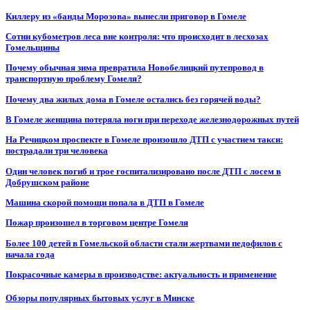
Киллеру из «банды Морозова» вынесли приговор в Гомеле
Сотни кубометров леса вне контроля: что происходит в лесхозах
Гомельщины
Почему обычная зима превратила Новобелицкий путепровод в
транспортную проблему Гомеля?
Почему два жилых дома в Гомеле остались без горячей воды?
В Гомеле женщина потеряла ноги при переходе железнодорожных путей
На Речицком проспекте в Гомеле произошло ДТП с участием такси:
пострадали три человека
Один человек погиб и трое госпитализировано после ДТП с лосем в
Добрушском районе
Машина скорой помощи попала в ДТП в Гомеле
Пожар произошел в торговом центре Гомеля
Более 100 детей в Гомельской области стали жертвами педофилов с
начала года
Покрасочные камеры в производстве: актуальность и применение
Обзоры популярных бытовых услуг в Минске