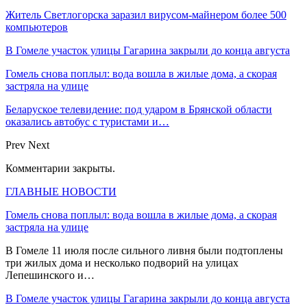
Житель Светлогорска заразил вирусом-майнером более 500
компьютеров
В Гомеле участок улицы Гагарина закрыли до конца августа
Гомель снова поплыл: вода вошла в жилые дома, а скорая
застряла на улице
Беларуское телевидение: под ударом в Брянской области
оказались автобус с туристами и…
Prev
Next
Комментарии закрыты.
ГЛАВНЫЕ НОВОСТИ
Гомель снова поплыл: вода вошла в жилые дома, а скорая
застряла на улице
В Гомеле 11 июля после сильного ливня были подтоплены
три жилых дома и несколько подворий на улицах
Лепешинского и…
В Гомеле участок улицы Гагарина закрыли до конца августа