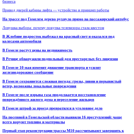
бизнеса
Привод дверей кабины лифта — устройство и принцип работы
На трассе под Гомелем дерево рухнуло прямо на пассажирский автобус
Ловушка выбора: почему покупка телевизора стала квестом
В Жлобине подросток выбежал на красный свет и оказался под
колесами автомобиля
В Гомеле растут цены на недвижимость
В Речице обнаружили подпольный дом престарелых без лицензии
В Гомеле 10 мая изменят движение транспорта и усилят
железнодорожное сообщение
В Гомеле сохраняется сложная погода: грозы, ливни и порывистый
ветер, возможны локальные повреждения
В Гомеле после взрыва газа продолжается восстановление
повреждённого жилого дома и переселение жильцов
В Гомеле штраф за проезд превратился в уголовное дело
На посевной в Гомельской области выявили 16 преступлений: чаще
всего воруют топливо и материалы
Первый этап реконструкции трассы М10 рассчитывают завершить к