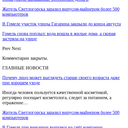
Житель Светлогорска заразил вирусом-майнером более 500
компьютеров
В Гомеле участок улицы Гагарина закрыли до конца августа
Гомель снова поплыл: вода вошла в жилые дома, а скорая
застряла на улице
Prev
Next
Комментарии закрыты.
ГЛАВНЫЕ НОВОСТИ
Почему лицо может выглядеть старше своего возраста даже
при хорошем уходе
Иногда человек пользуется качественной косметикой,
регулярно посещает косметолога, следит за питанием, а
отражение…
Житель Светлогорска заразил вирусом-майнером более 500
компьютеров
В Гомеле при внесении выручки на счёт компании