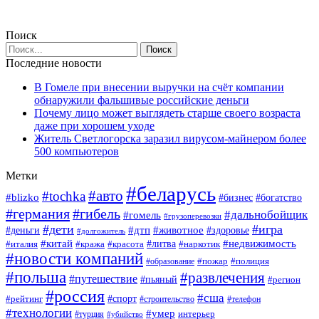
Поиск
Последние новости
В Гомеле при внесении выручки на счёт компании
обнаружили фальшивые российские деньги
Почему лицо может выглядеть старше своего возраста
даже при хорошем уходе
Житель Светлогорска заразил вирусом-майнером более
500 компьютеров
Метки
#беларусь
#авто
#tochka
#blizko
#богатство
#бизнес
#германия
#гибель
#дальнобойщик
#гомель
#грузоперевозки
#дети
#игра
#животное
#дтп
#деньги
#здоровье
#долгожитель
#китай
#недвижимость
#италия
#кража
#красота
#литва
#наркотик
#новости компаний
#пожар
#полиция
#образование
#польша
#развлечения
#путешествие
#пьяный
#регион
#россия
#сша
#спорт
#рейтинг
#строительство
#телефон
#технологии
#умер
#турция
интерьер
#убийство