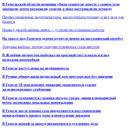
В Гомельской области женщина убила сожителя, вместе с сыном тело
закопали, затем раскопали, сожгли, а прах рассыпали по огороду
Профессиональные льдогенераторы: как подобрать технику и вид льда для
бизнеса
Привод дверей кабины лифта — устройство и принцип работы
На трассе под Гомелем дерево рухнуло прямо на пассажирский автобус
Ловушка выбора: почему покупка телевизора стала квестом
В Жлобине подросток выбежал на красный свет и оказался под
колесами автомобиля
В Гомеле растут цены на недвижимость
В Речице обнаружили подпольный дом престарелых без лицензии
В Гомеле 10 мая изменят движение транспорта и усилят
железнодорожное сообщение
В Гомеле сохраняется сложная погода: грозы, ливни и порывистый
ветер, возможны локальные повреждения
В Гомеле после взрыва газа продолжается восстановление
повреждённого жилого дома и переселение жильцов
В Гомеле штраф за проезд превратился в уголовное дело