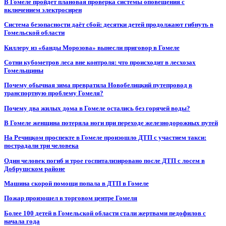
В Гомеле пройдет плановая проверка системы оповещения с
включением электросирен
Система безопасности даёт сбой: десятки детей продолжают гибнуть в
Гомельской области
Киллеру из «банды Морозова» вынесли приговор в Гомеле
Сотни кубометров леса вне контроля: что происходит в лесхозах
Гомельщины
Почему обычная зима превратила Новобелицкий путепровод в
транспортную проблему Гомеля?
Почему два жилых дома в Гомеле остались без горячей воды?
В Гомеле женщина потеряла ноги при переходе железнодорожных путей
На Речицком проспекте в Гомеле произошло ДТП с участием такси:
пострадали три человека
Один человек погиб и трое госпитализировано после ДТП с лосем в
Добрушском районе
Машина скорой помощи попала в ДТП в Гомеле
Пожар произошел в торговом центре Гомеля
Более 100 детей в Гомельской области стали жертвами педофилов с
начала года