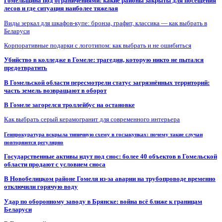
Гомельщина под ограничениями: какие районы закрыты для посещения
лесов и где ситуация наиболее тяжелая
Виды зеркал для шкафов-купе: бронза, графит, классика — как выбрать в
Беларуси
Корпоративные подарки с логотипом: как выбрать и не ошибиться
Убийство в колледже в Гомеле: трагедия, которую никто не пытался
предотвратить
В Гомельской области пересмотрели статус загрязнённых территорий:
часть земель возвращают в оборот
В Гомеле загорелся троллейбус на остановке
Как выбрать серый керамогранит для современного интерьера
Генпрокуратура вскрыла типичную схему в госзакупках: почему такие случаи
повторяются регулярно
Государственные активы идут под снос: более 40 объектов в Гомельской
области продают с условием сноса
В Новобелицком районе Гомеля из-за аварии на трубопроводе временно
отключили горячую воду
Удар по оборонному заводу в Брянске: война всё ближе к границам
Беларуси