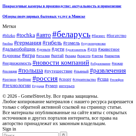
Покрасочные камеры в производстве: актуальность и применение
Обзоры популярных бытовых услуг в Минске
Метки
#беларусь
#авто
#tochka
#blizko
#бизнес
#богатство
#германия
#гибель
#гомель
#война
#грузоперевозки
#дальнобойщик
#дети
#дтп
#животное
#деньги
#долгожитель
#игра
#китай
#здоровье
#литва
#италия
#кража
#красота
#наркотик
#новости компаний
#недвижимость
#пожар
#образование
#польша
#развлечения
#путешествие
#пьяный
#полиция
#россия
#сша
#спорт
#регион
#рейтинг
#строительство
#телефон
#технологии
#умер
интерьер
#турция
© 2026 - GomelStreet.by. Все права защищены.
Любое копирование материалов с нашего ресурса разрешается
только с обратной активной ссылкой на страницу статьи.
Все материалы опубликованные на сайте взяты с открытых
источников и других порталов интернета, все права на
авторство принадлежат их законным владельцам.
Sign in