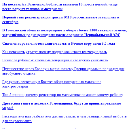
На посевной в Гомельской области выявили 16 преступлений: чаще
всего воруют топливо и материалы
Первый этап реконструкции трассы М10 рассчитывают завершить к
сентябрю
В Гомельской области возвращают в оборот более 1300 гектаров земель,
загрязнённых радионуклидами после аварии на Чернобыльской АЭС
Сначала воровал, потом сжигал дома: в Речице вору дали 9,5 года
Как пережить утрату: почему поддержка играет ключевую роль
Бизнес за рубежом: ключевые тенденции и что нужно учитывать
Путешествие через Европу к морю: почему Греция идеально подходит для
автобусного отдыха
Где купить электрику в Бресте: обзор популярных магазинов
электротоваров
Топ-5 причин, почему репетитор по математике поможет вашему ребенку
Древесина гниет в лесхозах Гомельщины: будут ли приняты реальные
меры?
Растворитель или разбавитель для автоэмали: в чем разница и какой выбрать
для покраски авто