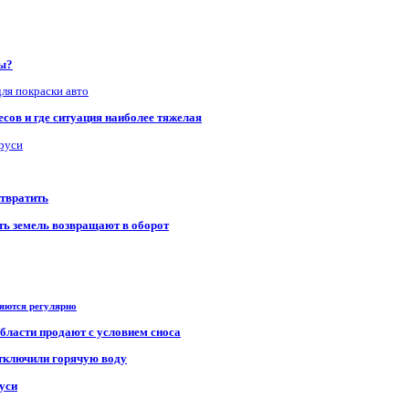
ры?
для покраски авто
сов и где ситуация наиболее тяжелая
аруси
отвратить
сть земель возвращают в оборот
ряются регулярно
области продают с условием сноса
отключили горячую воду
уси