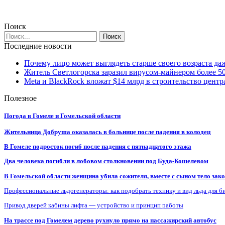
Поиск
Последние новости
Почему лицо может выглядеть старше своего возраста да
Житель Светлогорска заразил вирусом-майнером более 5
Meta и BlackRock вложат $14 млрд в строительство центр
Полезное
Погода в Гомеле и Гомельской области
Жительница Добруша оказалась в больнице после падения в колодец
В Гомеле подросток погиб после падения с пятнадцатого этажа
Два человека погибли в лобовом столкновении под Буда-Кошелевом
В Гомельской области женщина убила сожителя, вместе с сыном тело закоп
Профессиональные льдогенераторы: как подобрать технику и вид льда для б
Привод дверей кабины лифта — устройство и принцип работы
На трассе под Гомелем дерево рухнуло прямо на пассажирский автобус