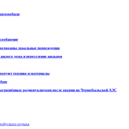
 автомобиля
 сообщение
, возможны локальные повреждения
 жилого дома и переселение жильцов
 воруют топливо и материалы
ябрю
, загрязнённых радионуклидами после аварии на Чернобыльской АЭС
втобусного отдыха