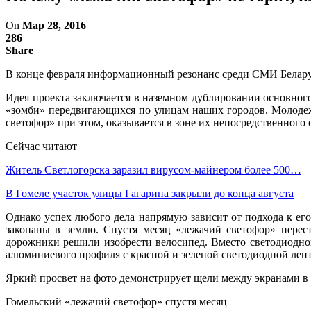
On
Мар 28, 2016
286
Share
В конце февраля информационный резонанс среди СМИ Беларус
Идея проекта заключается в наземном дублировании основного
«зомби» передвигающихся по улицам наших городов. Молодежь
светофор» при этом, оказывается в зоне их непосредственного
Сейчас читают
Житель Светлогорска заразил вирусом-майнером более 500…
В Гомеле участок улицы Гагарина закрыли до конца августа
Однако успех любого дела напрямую зависит от подхода к ег
закопаны в землю. Спустя месяц «лежачий светофор» перес
дорожники решили изобрести велосипед. Вместо светодиодно
алюминиевого профиля с красной и зеленой светодиодной лент
Яркий просвет на фото демонстрирует щели между экранами в 
Гомельский «лежачий светофор» спустя месяц