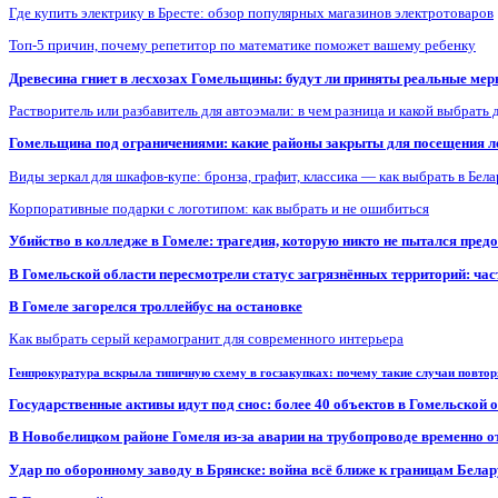
Где купить электрику в Бресте: обзор популярных магазинов электротоваров
Топ-5 причин, почему репетитор по математике поможет вашему ребенку
Древесина гниет в лесхозах Гомельщины: будут ли приняты реальные ме
Растворитель или разбавитель для автоэмали: в чем разница и какой выбрать 
Гомельщина под ограничениями: какие районы закрыты для посещения ле
Виды зеркал для шкафов-купе: бронза, графит, классика — как выбрать в Бел
Корпоративные подарки с логотипом: как выбрать и не ошибиться
Убийство в колледже в Гомеле: трагедия, которую никто не пытался пред
В Гомельской области пересмотрели статус загрязнённых территорий: ча
В Гомеле загорелся троллейбус на остановке
Как выбрать серый керамогранит для современного интерьера
Генпрокуратура вскрыла типичную схему в госзакупках: почему такие случаи повто
Государственные активы идут под снос: более 40 объектов в Гомельской 
В Новобелицком районе Гомеля из-за аварии на трубопроводе временно 
Удар по оборонному заводу в Брянске: война всё ближе к границам Белар