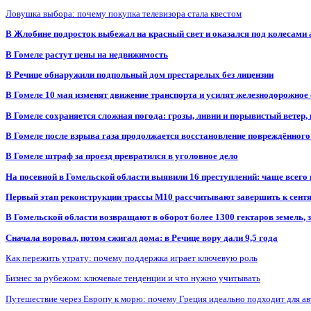
Ловушка выбора: почему покупка телевизора стала квестом
В Жлобине подросток выбежал на красный свет и оказался под колесами
В Гомеле растут цены на недвижимость
В Речице обнаружили подпольный дом престарелых без лицензии
В Гомеле 10 мая изменят движение транспорта и усилят железнодорожное
В Гомеле сохраняется сложная погода: грозы, ливни и порывистый ветер
В Гомеле после взрыва газа продолжается восстановление повреждённого
В Гомеле штраф за проезд превратился в уголовное дело
На посевной в Гомельской области выявили 16 преступлений: чаще всего
Первый этап реконструкции трассы М10 рассчитывают завершить к сент
В Гомельской области возвращают в оборот более 1300 гектаров земель
Сначала воровал, потом сжигал дома: в Речице вору дали 9,5 года
Как пережить утрату: почему поддержка играет ключевую роль
Бизнес за рубежом: ключевые тенденции и что нужно учитывать
Путешествие через Европу к морю: почему Греция идеально подходит для а