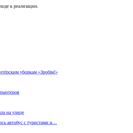
ходе к реализации.
нтёрским уборкам «Зробім!»
мпьютеров
яла на улице
лись автобус с туристами и…