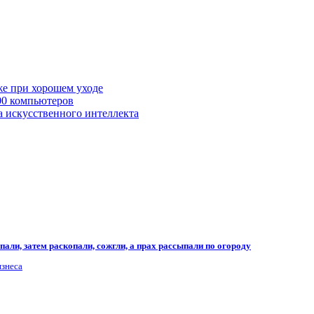
же при хорошем уходе
00 компьютеров
а искусственного интеллекта
али, затем раскопали, сожгли, а прах рассыпали по огороду
изнеса