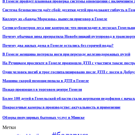
В Гомеле пройдет плановая проверка системы оповещения с включением 
Система безопасности даёт сбой: десятки детей продолжают гибнуть в Го
Киллеру из «банды Морозова» вынесли приговор в Гомеле
Сотни кубометров леса вне контроля: что происходит в лесхозах Гомель
Почему обычная зима превратила Новобелицкий путепровод в транспорт
Почему два жилых дома в Гомеле остались без горячей воды?
В Гомеле женщина потеряла ноги при переходе железнодорожных путей
На Речицком проспекте в Гомеле произошло ДТП с участием такси: постр
Один человек погиб и трое госпитализировано после ДТП с лосем в Добр
Машина скорой помощи попала в ДТП в Гомеле
Пожар произошел в торговом центре Гомеля
Более 100 детей в Гомельской области стали жертвами педофилов с начал
Покрасочные камеры в производстве: актуальность и применение
Обзоры популярных бытовых услуг в Минске
Метки
#беларусь