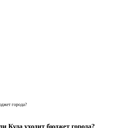
юджет города?
ли Куда уходит бюджет города?