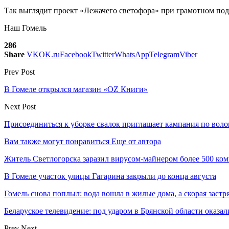
Так выглядит проект «Лежачего светофора» при грамотном под
Наш Гомель
286
Share
VK
OK.ru
Facebook
Twitter
WhatsApp
Telegram
Viber
Prev Post
В Гомеле открылся магазин «OZ Книги»
Next Post
Присоединиться к уборке свалок приглашает кампания по воло
Вам также могут понравиться
Еще от автора
Житель Светлогорска заразил вирусом-майнером более 500 ко
В Гомеле участок улицы Гагарина закрыли до конца августа
Гомель снова поплыл: вода вошла в жилые дома, а скорая застр
Беларуское телевидение: под ударом в Брянской области оказа
Prev
Next