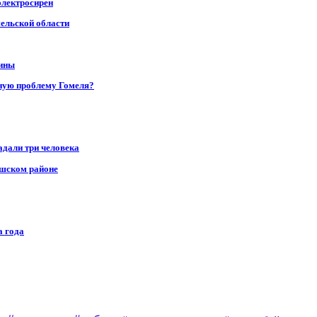
электросирен
мельской области
щины
ную проблему Гомеля?
адали три человека
ушском районе
а года