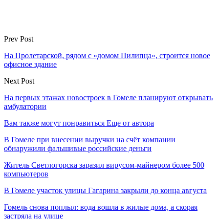
Prev Post
На Пролетарской, рядом с «домом Пилипца», строится новое
офисное здание
Next Post
На первых этажах новостроек в Гомеле планируют открывать
амбулатории
Вам также могут понравиться
Еще от автора
В Гомеле при внесении выручки на счёт компании
обнаружили фальшивые российские деньги
Житель Светлогорска заразил вирусом-майнером более 500
компьютеров
В Гомеле участок улицы Гагарина закрыли до конца августа
Гомель снова поплыл: вода вошла в жилые дома, а скорая
застряла на улице