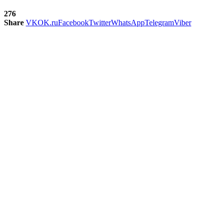
276
Share
VK
OK.ru
Facebook
Twitter
WhatsApp
Telegram
Viber