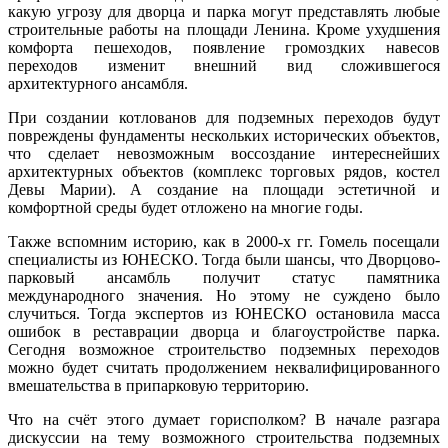
какую угрозу для дворца и парка могут представлять любые
строительные работы на площади Ленина. Кроме ухудшения
комфорта пешеходов, появление громоздких навесов
переходов изменит внешний вид сложившегося
архитектурного ансамбля.
При создании котлованов для подземных переходов будут
повреждены фундаменты нескольких исторических объектов,
что сделает невозможным воссоздание интереснейших
архитектурных объектов (комплекс торговых рядов, костел
Девы Марии). А создание на площади эстетичной и
комфортной среды будет отложено на многие годы.
Также вспомним историю, как в 2000-х гг. Гомель посещали
специалисты из ЮНЕСКО. Тогда были шансы, что Дворцово-
парковый ансамбль получит статус памятника
международного значения. Но этому не суждено было
случиться. Тогда экспертов из ЮНЕСКО остановила масса
ошибок в реставрации дворца и благоустройстве парка.
Сегодня возможное строительство подземных переходов
можно будет считать продолжением неквалифицированного
вмешательства в припарковую территорию.
Что на счёт этого думает горисполком? В начале разгара
дискуссии на тему возможного строительства подземных