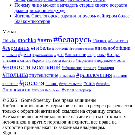
Почему лицо может выглядеть старше своего возраста
даже при хорошем уходе
Житель Светлогорска заразил вирусом-майнером более
500 компьютеров
Метки
#беларусь
#авто
#tochka
#blizko
#богатство
#бизнес
#германия
#гибель
#дальнобойщик
#гомель
#грузоперевозки
#дети
#игра
#животное
#дтп
#деньги
#здоровье
#долгожитель
#китай
#недвижимость
#италия
#кража
#красота
#литва
#наркотик
#новости компаний
#пожар
#полиция
#образование
#польша
#развлечения
#путешествие
#пьяный
#регион
#россия
#сша
#спорт
#рейтинг
#строительство
#телефон
#технологии
#умер
#турция
интерьер
#убийство
© 2026 - GomelStreet.by. Все права защищены.
Любое копирование материалов с нашего ресурса разрешается
только с обратной активной ссылкой на страницу статьи.
Все материалы опубликованные на сайте взяты с открытых
источников и других порталов интернета, все права на
авторство принадлежат их законным владельцам.
Sign in