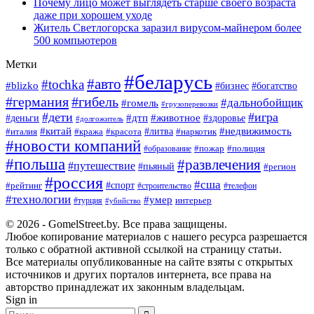
Почему лицо может выглядеть старше своего возраста
даже при хорошем уходе
Житель Светлогорска заразил вирусом-майнером более
500 компьютеров
Метки
#беларусь
#авто
#tochka
#blizko
#богатство
#бизнес
#германия
#гибель
#дальнобойщик
#гомель
#грузоперевозки
#дети
#игра
#животное
#дтп
#деньги
#здоровье
#долгожитель
#китай
#недвижимость
#италия
#кража
#красота
#литва
#наркотик
#новости компаний
#пожар
#полиция
#образование
#польша
#развлечения
#путешествие
#пьяный
#регион
#россия
#сша
#спорт
#рейтинг
#строительство
#телефон
#технологии
#умер
#турция
интерьер
#убийство
© 2026 - GomelStreet.by. Все права защищены.
Любое копирование материалов с нашего ресурса разрешается
только с обратной активной ссылкой на страницу статьи.
Все материалы опубликованные на сайте взяты с открытых
источников и других порталов интернета, все права на
авторство принадлежат их законным владельцам.
Sign in