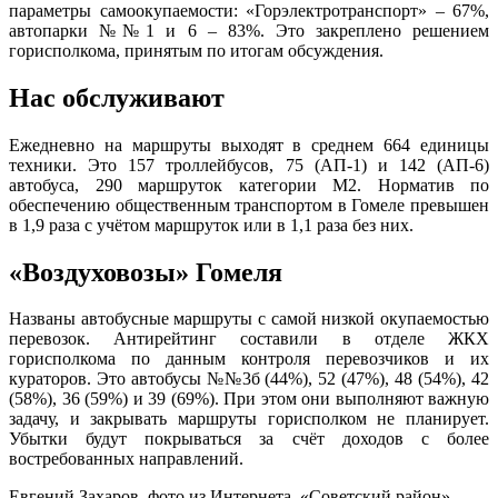
параметры самоокупаемости: «Горэлектротранспорт» – 67%,
автопарки №№1 и 6 – 83%. Это закреплено решением
горисполкома, принятым по итогам обсуждения.
Нас обслуживают
Ежедневно на маршруты выходят в среднем 664 единицы
техники. Это 157 троллейбусов, 75 (АП-1) и 142 (АП-6)
автобуса, 290 маршруток категории М2. Норматив по
обеспечению общественным транспортом в Гомеле превышен
в 1,9 раза с учётом маршруток или в 1,1 раза без них.
«Воздуховозы» Гомеля
Названы автобусные маршруты с самой низкой окупаемостью
перевозок. Антирейтинг составили в отделе ЖКХ
горисполкома по данным контроля перевозчиков и их
кураторов. Это автобусы №№3б (44%), 52 (47%), 48 (54%), 42
(58%), 36 (59%) и 39 (69%). При этом они выполняют важную
задачу, и закрывать маршруты горисполком не планирует.
Убытки будут покрываться за счёт доходов с более
востребованных направлений.
Евгений Захаров, фото из Интернета, «Советский район»