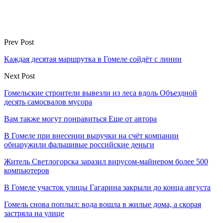
Prev Post
Каждая десятая маршрутка в Гомеле сойдёт с линии
Next Post
Гомельские строители вывезли из леса вдоль Объездной
десять самосвалов мусора
Вам также могут понравиться
Еще от автора
В Гомеле при внесении выручки на счёт компании
обнаружили фальшивые российские деньги
Житель Светлогорска заразил вирусом-майнером более 500
компьютеров
В Гомеле участок улицы Гагарина закрыли до конца августа
Гомель снова поплыл: вода вошла в жилые дома, а скорая
застряла на улице