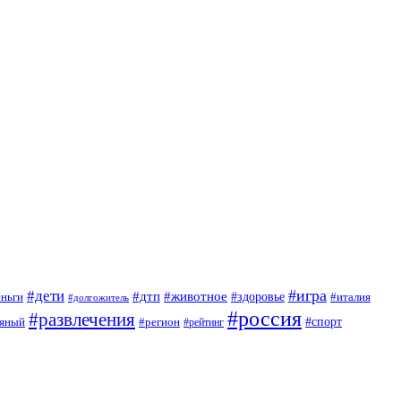
#игра
#дети
#дтп
#животное
еньги
#здоровье
#италия
#долгожитель
#россия
#развлечения
яный
#спорт
#регион
#рейтинг