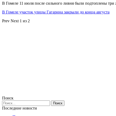
В Гомеле 11 июля после сильного ливня были подтоплены три
В Гомеле участок улицы Гагарина закрыли до конца августа
Prev
Next
1 из 2
Поиск
Последние новости