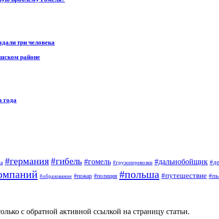
адали три человека
ушском районе
а года
#германия
#гибель
#дальнобойщик
#гомель
#д
на
#грузоперевозки
омпаний
#польша
#путешествие
#пь
#пожар
#полиция
#образование
олько с обратной активной ссылкой на страницу статьи.