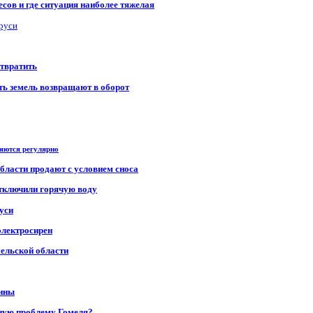
сов и где ситуация наиболее тяжелая
аруси
отвратить
сть земель возвращают в оборот
ряются регулярно
области продают с условием сноса
отключили горячую воду
уси
электросирен
мельской области
щины
ную проблему Гомеля?