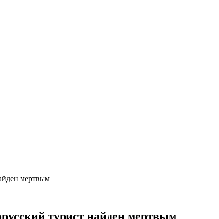
найден мертвым
русский турист найден мертвым