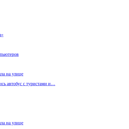
а»
мпьютеров
яла на улице
лись автобус с туристами и…
яла на улице