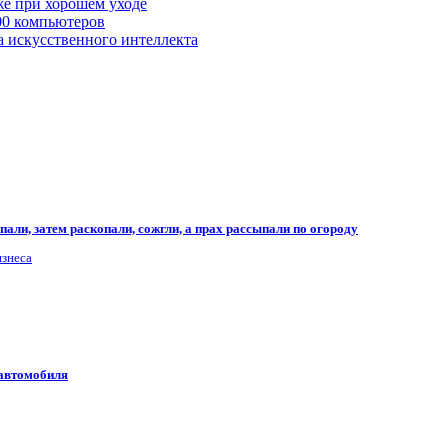
же при хорошем уходе
00 компьютеров
а искусственного интеллекта
али, затем раскопали, сожгли, а прах рассыпали по огороду
изнеса
 автомобиля