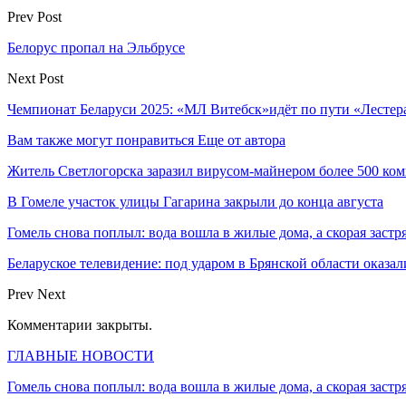
Prev Post
Белорус пропал на Эльбрусе
Next Post
Чемпионат Беларуси 2025: «МЛ Витебск»идёт по пути «Лестер
Вам также могут понравиться
Еще от автора
Житель Светлогорска заразил вирусом-майнером более 500 ко
В Гомеле участок улицы Гагарина закрыли до конца августа
Гомель снова поплыл: вода вошла в жилые дома, а скорая застр
Беларуское телевидение: под ударом в Брянской области оказа
Prev
Next
Комментарии закрыты.
ГЛАВНЫЕ НОВОСТИ
Гомель снова поплыл: вода вошла в жилые дома, а скорая застр