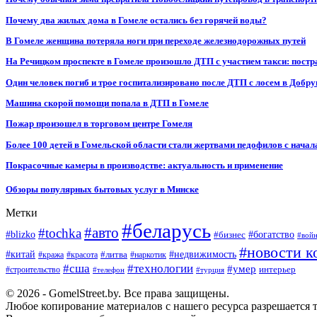
Почему два жилых дома в Гомеле остались без горячей воды?
В Гомеле женщина потеряла ноги при переходе железнодорожных путей
На Речицком проспекте в Гомеле произошло ДТП с участием такси: постр
Один человек погиб и трое госпитализировано после ДТП с лосем в Добр
Машина скорой помощи попала в ДТП в Гомеле
Пожар произошел в торговом центре Гомеля
Более 100 детей в Гомельской области стали жертвами педофилов с начал
Покрасочные камеры в производстве: актуальность и применение
Обзоры популярных бытовых услуг в Минске
Метки
#беларусь
#авто
#tochka
#blizko
#бизнес
#богатство
#вой
#новости к
#китай
#недвижимость
#литва
#кража
#красота
#наркотик
#сша
#технологии
#умер
#строительство
интерьер
#телефон
#турция
© 2026 - GomelStreet.by. Все права защищены.
Любое копирование материалов с нашего ресурса разрешается т