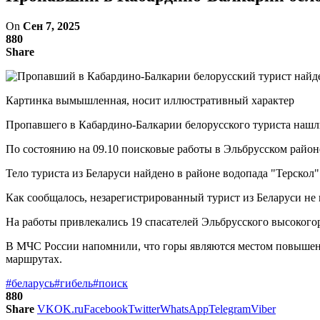
On
Сен 7, 2025
880
Share
Картинка вымышленная, носит иллюстративный характер
Пропавшего в Кабардино-Балкарии белорусского туриста нашл
По состоянию на 09.10 поисковые работы в Эльбрусском район
Тело туриста из Беларуси найдено в районе водопада "Терскол"
Как сообщалось, незарегистрированный турист из Беларуси не в
На работы привлекались 19 спасателей Эльбрусского высокого
В МЧС России напомнили, что горы являются местом повышенн
маршрутах.
#беларусь
#гибель
#поиск
880
Share
VK
OK.ru
Facebook
Twitter
WhatsApp
Telegram
Viber