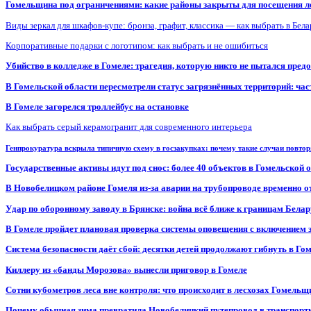
Гомельщина под ограничениями: какие районы закрыты для посещения ле
Виды зеркал для шкафов-купе: бронза, графит, классика — как выбрать в Бел
Корпоративные подарки с логотипом: как выбрать и не ошибиться
Убийство в колледже в Гомеле: трагедия, которую никто не пытался пред
В Гомельской области пересмотрели статус загрязнённых территорий: ча
В Гомеле загорелся троллейбус на остановке
Как выбрать серый керамогранит для современного интерьера
Генпрокуратура вскрыла типичную схему в госзакупках: почему такие случаи повто
Государственные активы идут под снос: более 40 объектов в Гомельской 
В Новобелицком районе Гомеля из-за аварии на трубопроводе временно 
Удар по оборонному заводу в Брянске: война всё ближе к границам Белар
В Гомеле пройдет плановая проверка системы оповещения с включением 
Система безопасности даёт сбой: десятки детей продолжают гибнуть в Го
Киллеру из «банды Морозова» вынесли приговор в Гомеле
Сотни кубометров леса вне контроля: что происходит в лесхозах Гомель
Почему обычная зима превратила Новобелицкий путепровод в транспорт