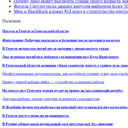
Почему лицо может выглядеть старше своего возраста да
Житель Светлогорска заразил вирусом-майнером более 5
Meta и BlackRock вложат $14 млрд в строительство центр
Полезное
Погода в Гомеле и Гомельской области
Жительница Добруша оказалась в больнице после падения в колодец
В Гомеле подросток погиб после падения с пятнадцатого этажа
Два человека погибли в лобовом столкновении под Буда-Кошелевом
В Гомельской области женщина убила сожителя, вместе с сыном тело закоп
Профессиональные льдогенераторы: как подобрать технику и вид льда для б
Привод дверей кабины лифта — устройство и принцип работы
На трассе под Гомелем дерево рухнуло прямо на пассажирский автобус
Ловушка выбора: почему покупка телевизора стала квестом
В Жлобине подросток выбежал на красный свет и оказался под колесами
В Гомеле растут цены на недвижимость
В Речице обнаружили подпольный дом престарелых без лицензии