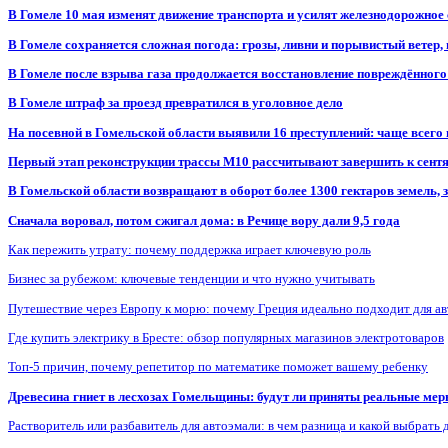
В Гомеле 10 мая изменят движение транспорта и усилят железнодорожное
В Гомеле сохраняется сложная погода: грозы, ливни и порывистый ветер
В Гомеле после взрыва газа продолжается восстановление повреждённого
В Гомеле штраф за проезд превратился в уголовное дело
На посевной в Гомельской области выявили 16 преступлений: чаще всего
Первый этап реконструкции трассы М10 рассчитывают завершить к сент
В Гомельской области возвращают в оборот более 1300 гектаров земель
Сначала воровал, потом сжигал дома: в Речице вору дали 9,5 года
Как пережить утрату: почему поддержка играет ключевую роль
Бизнес за рубежом: ключевые тенденции и что нужно учитывать
Путешествие через Европу к морю: почему Греция идеально подходит для а
Где купить электрику в Бресте: обзор популярных магазинов электротоваров
Топ-5 причин, почему репетитор по математике поможет вашему ребенку
Древесина гниет в лесхозах Гомельщины: будут ли приняты реальные ме
Растворитель или разбавитель для автоэмали: в чем разница и какой выбрать 