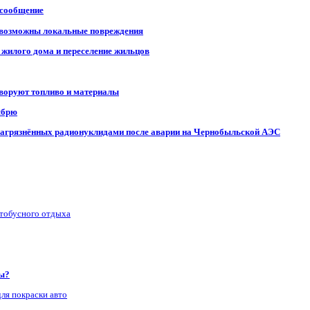
 сообщение
, возможны локальные повреждения
 жилого дома и переселение жильцов
 воруют топливо и материалы
ябрю
, загрязнённых радионуклидами после аварии на Чернобыльской АЭС
втобусного отдыха
ры?
для покраски авто