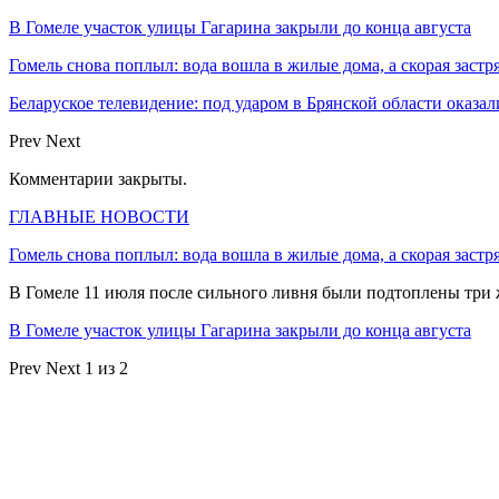
В Гомеле участок улицы Гагарина закрыли до конца августа
Гомель снова поплыл: вода вошла в жилые дома, а скорая застр
Беларуское телевидение: под ударом в Брянской области оказа
Prev
Next
Комментарии закрыты.
ГЛАВНЫЕ НОВОСТИ
Гомель снова поплыл: вода вошла в жилые дома, а скорая застр
В Гомеле 11 июля после сильного ливня были подтоплены три
В Гомеле участок улицы Гагарина закрыли до конца августа
Prev
Next
1 из 2