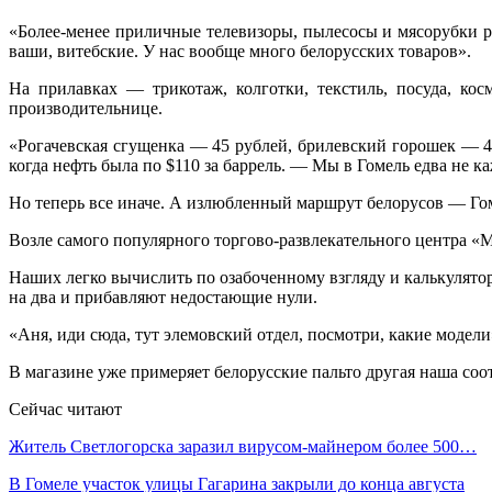
«Более-менее приличные телевизоры, пылесосы и мясорубки р
ваши, витебские. У нас вообще много белорусских товаров».
На прилавках — трикотаж, колготки, текстиль, посуда, кос
производительнице.
«Рогачевская сгущенка — 45 рублей, брилевский горошек — 43
когда нефть была по $110 за баррель. — Мы в Гомель едва не 
Но теперь все иначе. А излюбленный маршрут белорусов — Гом
Возле самого популярного торгово-развлекательного центра «
Наших легко вычислить по озабоченному взгляду и калькулято
на два и прибавляют недостающие нули.
«Аня, иди сюда, тут элемовский отдел, посмотри, какие моде
В магазине уже примеряет белорусские пальто другая наша со
Сейчас читают
Житель Светлогорска заразил вирусом-майнером более 500…
В Гомеле участок улицы Гагарина закрыли до конца августа