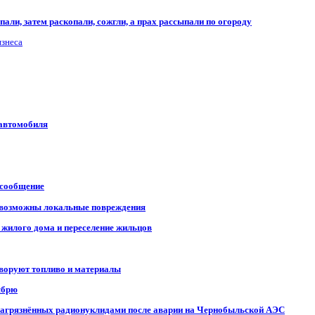
али, затем раскопали, сожгли, а прах рассыпали по огороду
изнеса
 автомобиля
 сообщение
, возможны локальные повреждения
 жилого дома и переселение жильцов
 воруют топливо и материалы
ябрю
, загрязнённых радионуклидами после аварии на Чернобыльской АЭС