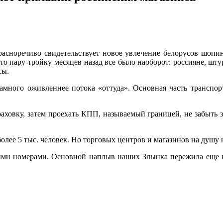
расноречиво свидетельствует новое увлечение белорусов шопинг
-то пару-тройку месяцев назад все было наоборот: россияне, шт
сы.
амного оживленнее потока «оттуда». Основная часть транспо
раховку, затем проехать КПП, называемый границей, не забыть 
лее 5 тыс. человек. Но торговых центров и магазинов на душу 
кими номерами. Основной наплыв наших Злынка пережила еще в 