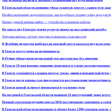
Два человека погибли в лобовом столкновении под Буда-Кошелевом
В Гомельской области женщина убила сожителя, вместе с сыном тело закоп
Профессиональные льдогенераторы: как подобрать технику и вид льда для б
Привод дверей кабины лифта — устройство и принцип работы
На трассе под Гомелем дерево рухнуло прямо на пассажирский автобус
Ловушка выбора: почему покупка телевизора стала квестом
В Жлобине подросток выбежал на красный свет и оказался под колесами
В Гомеле растут цены на недвижимость
В Речице обнаружили подпольный дом престарелых без лицензии
В Гомеле 10 мая изменят движение транспорта и усилят железнодорожное
В Гомеле сохраняется сложная погода: грозы, ливни и порывистый ветер
В Гомеле после взрыва газа продолжается восстановление повреждённого
В Гомеле штраф за проезд превратился в уголовное дело
На посевной в Гомельской области выявили 16 преступлений: чаще всего
Первый этап реконструкции трассы М10 рассчитывают завершить к сент
В Гомельской области возвращают в оборот более 1300 гектаров земель