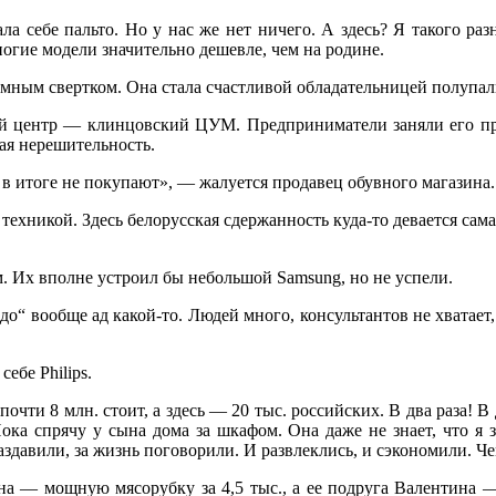
ла себе пальто. Но у нас же нет ничего. А здесь? Я такого ра
огие модели значительно дешевле, чем на родине.
омным свертком. Она стала счастливой обладательницей полупаль
й центр — клинцовский ЦУМ. Предприниматели заняли его прав
ая нерешительность.
 в итоге не покупают», — жалуется продавец обувного магазина.
техникой. Здесь белорусская сдержанность куда-то девается сам
. Их вполне устроил бы небольшой Samsung, но не успели.
до“ вообще ад какой-то. Людей много, консультантов не хватает,
ебе Philips.
й почти 8 млн. стоит, а здесь — 20 тыс. российских. В два раза!
ка спрячу у сына дома за шкафом. Она даже не знает, что я зд
раздавили, за жизнь поговорили. И развлеклись, и сэкономили. 
яна — мощную мясорубку за 4,5 тыс., а ее подруга Валентина