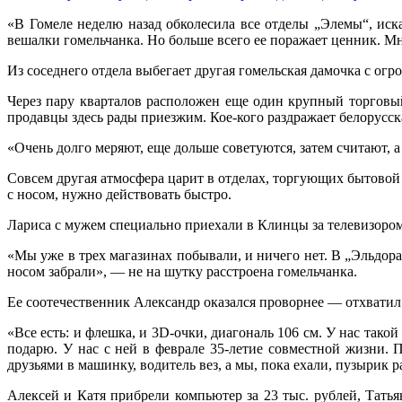
«В Гомеле неделю назад обколесила все отделы „Элемы“, иска
вешалки гомельчанка. Но больше всего ее поражает ценник. Мн
Из соседнего отдела выбегает другая гомельская дамочка с огр
Через пару кварталов расположен еще один крупный торговы
продавцы здесь рады приезжим. Кое-кого раздражает белорусск
«Очень долго меряют, еще дольше советуются, затем считают, а
Совсем другая атмосфера царит в отделах, торгующих бытовой 
с носом, нужно действовать быстро.
Лариса с мужем специально приехали в Клинцы за телевизором
«Мы уже в трех магазинах побывали, и ничего нет. В „Эльдора
носом забрали», — не на шутку расстроена гомельчанка.
Ее соотечественник Александр оказался проворнее — отхватил с
«Все есть: и флешка, и 3D-очки, диагональ 106 см. У нас тако
подарю. У нас с ней в феврале 35-летие совместной жизни. По
друзьями в машинку, водитель вез, а мы, пока ехали, пузырик 
Алексей и Катя прибрели компьютер за 23 тыс. рублей, Тать