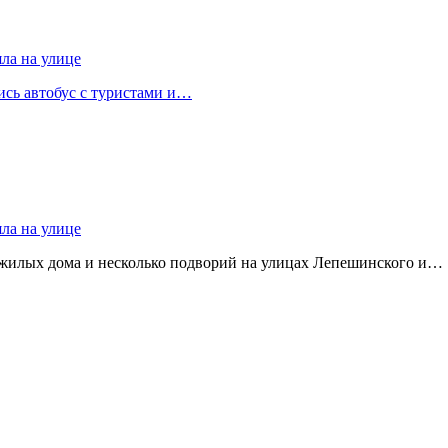
яла на улице
лись автобус с туристами и…
яла на улице
 жилых дома и несколько подворий на улицах Лепешинского и…