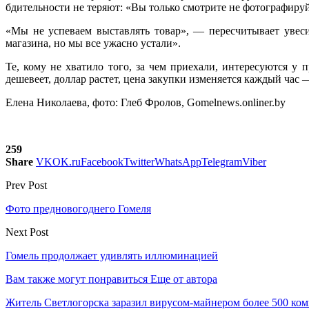
бдительности не теряют: «Вы только смотрите не фотографируй
«Мы не успеваем выставлять товар», — пересчитывает увес
магазина, но мы все ужасно устали».
Те, кому не хватило того, за чем приехали, интересуются у 
дешевеет, доллар растет, цена закупки изменяется каждый час —
Елена Николаева, фото: Глеб Фролов, Gomelnews.onliner.by
259
Share
VK
OK.ru
Facebook
Twitter
WhatsApp
Telegram
Viber
Prev Post
Фото предновогоднего Гомеля
Next Post
Гомель продолжает удивлять иллюминацией
Вам также могут понравиться
Еще от автора
Житель Светлогорска заразил вирусом-майнером более 500 ко