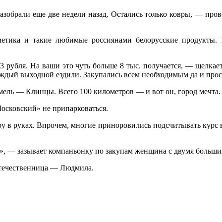
азобрали еще две недели назад. Остались только ковры, — пров
метика и такие любимые россиянами белорусские продукты. В
 рубля. На ваши это чуть больше 8 тыс. получается, — щелкае
каждый выходной ездили. Закупались всем необходимым да и прос
ель — Клинцы. Всего 100 километров — и вот он, город мечта.
Московский» не припарковаться.
ру в руках. Впрочем, многие приноровились подсчитывать курс в
ли», — зазывает компаньонку по закупам женщина с двумя больш
отечественница — Людмила.