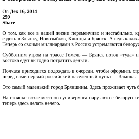
On
Дек 16, 2014
259
Share
О том, как все в нашей жизни переменчиво и нестабильно, к
ездить в Злынку, Новозыбков, Клинцы и Брянск. А ведь каких
Теперь со своими миллиардами в Россию устремляются белору
Субботним утром на трассе Гомель — Брянск поток «туда» н
востока едут выгодно потратить деньги.
Полчаса приходится подождать в очереди, чтобы оформить ст
перед нами первый российский населенный пункт — Злынка.
Это самый маленький город Брянщины. Здесь проживает чуть бо
На стоянке возле местного универмага пару авто с белорусс
теперь здесь делать нечего.