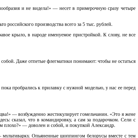
знообразия и не видела!» — несет в примерочную сразу четыре
то российского производства всего за 5 тыс. рублей.
ое крыло, в народе именуемое пристройкой. К слову, не все
а собой. Даже отпетые флегматики понимают: чтобы не остаться
 пока пробрались к прилавку с нужной моделью, у нас ее перед
 В два!» — возбужденно жестикулирует гомельчанин. «Это я жене
есь: сказал, что в командировку, а сам за подарочком. Сели с
Чем плохо?» — доволен и собой, и покупкой Александр.
 — мультиварку. Опьяненные шоппингом белорусы вместе с тем