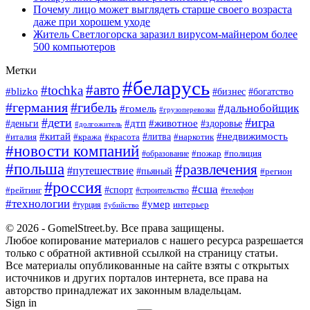
Почему лицо может выглядеть старше своего возраста
даже при хорошем уходе
Житель Светлогорска заразил вирусом-майнером более
500 компьютеров
Метки
#беларусь
#авто
#tochka
#blizko
#богатство
#бизнес
#германия
#гибель
#дальнобойщик
#гомель
#грузоперевозки
#дети
#игра
#животное
#дтп
#деньги
#здоровье
#долгожитель
#китай
#недвижимость
#италия
#кража
#красота
#литва
#наркотик
#новости компаний
#пожар
#полиция
#образование
#польша
#развлечения
#путешествие
#пьяный
#регион
#россия
#сша
#спорт
#рейтинг
#строительство
#телефон
#технологии
#умер
#турция
интерьер
#убийство
© 2026 - GomelStreet.by. Все права защищены.
Любое копирование материалов с нашего ресурса разрешается
только с обратной активной ссылкой на страницу статьи.
Все материалы опубликованные на сайте взяты с открытых
источников и других порталов интернета, все права на
авторство принадлежат их законным владельцам.
Sign in