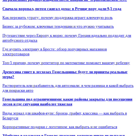
Сначала воровал, потом сжигал дома: в Речице вору дали 9,5 года
Как пережить утрату: почему поддержка играет ключевую роль
Бизнес за рубежом: ключевые тенденции и что нужно учитывать
Путешествие через Европу к морю: почему Греция идеально подходит для
автобусного отдыха
Где купить электрику в Бресте: обзор популярных магазинов
электротоваров
Топ-5 причин, почему репетитор по математике поможет вашему ребенку
Древесина гниет в лесхозах Гомельщины: будут ли приняты реальные
меры?
Растворитель или разбавитель для автоэмали: в чем разница и какой выбрать
для покраски авто
Гомельщина под ограничениями: какие районы закрыты для посещения
лесов и где ситуация наиболее тяжелая
Виды зеркал для шкафов-купе: бронза, графит, классика — как выбрать в
Беларуси
Корпоративные подарки с логотипом: как выбрать и не ошибиться
Убийство в колледже в Гомеле: трагедия, которую никто не пытался