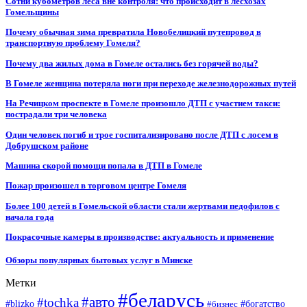
Сотни кубометров леса вне контроля: что происходит в лесхозах
Гомельщины
Почему обычная зима превратила Новобелицкий путепровод в
транспортную проблему Гомеля?
Почему два жилых дома в Гомеле остались без горячей воды?
В Гомеле женщина потеряла ноги при переходе железнодорожных путей
На Речицком проспекте в Гомеле произошло ДТП с участием такси:
пострадали три человека
Один человек погиб и трое госпитализировано после ДТП с лосем в
Добрушском районе
Машина скорой помощи попала в ДТП в Гомеле
Пожар произошел в торговом центре Гомеля
Более 100 детей в Гомельской области стали жертвами педофилов с
начала года
Покрасочные камеры в производстве: актуальность и применение
Обзоры популярных бытовых услуг в Минске
Метки
#беларусь
#авто
#tochka
#blizko
#бизнес
#богатство