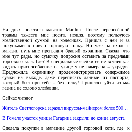
На днях посетила магазин MartInn. После пере­несённой
травмы тяжести мне носить нельзя, по­этому пользуюсь
хозяйственной сумкой на колё­сиках. Пришла с ней и за
покупками в новую тор­говую точку. Но уже на входе в
магазин путь мне преградил бравый охранник. Сказал, что
мне тут рады, но сумочку попросил оставить за предела­ми
торгового зала. Где? В специальные ячейки её не всунешь, а
кидать приспособление на улице я не намерена – украдут!
Предложила охраннику продемонстрировать содержимое
сумки на выхо­де, даже переписать данные из паспорта,
который был при себе – без толку! Пришлось уйти из ма­
газина не солоно хлебавши.
Сейчас читают
Житель Светлогорска заразил вирусом-майнером более 500…
В Гомеле участок улицы Гагарина закрыли до конца августа
Сделала покупки в ма­газине другой торговой сети, где, к