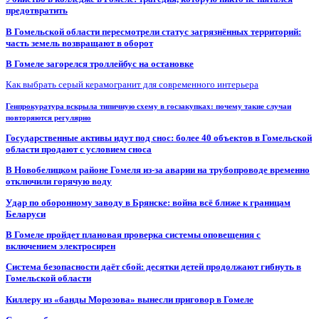
предотвратить
В Гомельской области пересмотрели статус загрязнённых территорий:
часть земель возвращают в оборот
В Гомеле загорелся троллейбус на остановке
Как выбрать серый керамогранит для современного интерьера
Генпрокуратура вскрыла типичную схему в госзакупках: почему такие случаи
повторяются регулярно
Государственные активы идут под снос: более 40 объектов в Гомельской
области продают с условием сноса
В Новобелицком районе Гомеля из-за аварии на трубопроводе временно
отключили горячую воду
Удар по оборонному заводу в Брянске: война всё ближе к границам
Беларуси
В Гомеле пройдет плановая проверка системы оповещения с
включением электросирен
Система безопасности даёт сбой: десятки детей продолжают гибнуть в
Гомельской области
Киллеру из «банды Морозова» вынесли приговор в Гомеле