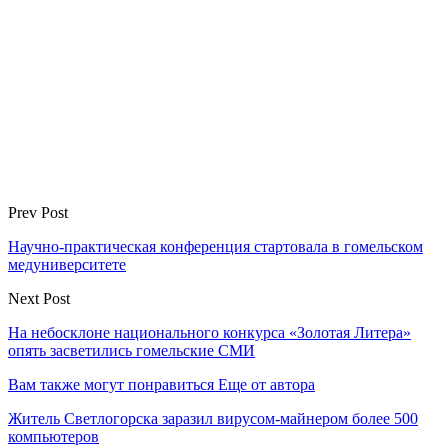
Prev Post
Научно-практическая конференция стартовала в гомельском
медуниверситете
Next Post
На небосклоне национального конкурса «Золотая Литера»
опять засветились гомельские СМИ
Вам также могут понравиться
Еще от автора
Житель Светлогорска заразил вирусом-майнером более 500
компьютеров