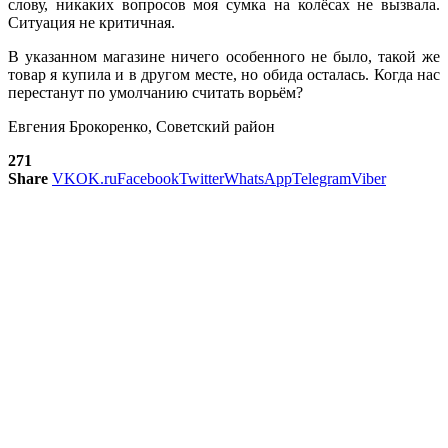
слову, никаких вопросов моя сумка на колёсах не вызвала.
Ситу­ация не критичная.
В указанном магазине ничего особенного не было, такой же
товар я купила и в другом месте, но обида осталась. Когда нас
перестанут по умолчанию считать ворьём?
Евгения Брокоренко, Советский район
271
Share
VK
OK.ru
Facebook
Twitter
WhatsApp
Telegram
Viber