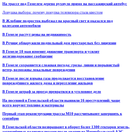
На трассе под Гомелем дерево рухнуло прямо на пассажирский автобус
Ловушка выбора: почему покупка телевизора стала квестом
В Жлобине подросток выбежал на красный свет и оказался под
колесами автомобиля
В Гомеле растут цены на недвижимость
В Речице обнаружили подпольный дом престарелых без лицензии
В Гомеле 10 мая изменят движение транспорта и усилят
железнодорожное сообщение
В Гомеле сохраняется сложная погода: грозы, ливни и порывистый
ветер, возможны локальные повреждения
В Гомеле после взрыва газа продолжается восстановление
повреждённого жилого дома и переселение жильцов
В Гомеле штраф за проезд превратился в уголовное дело
На посевной в Гомельской области выявили 16 преступлений: чаще
всего воруют топливо и материалы
Первый этап реконструкции трассы М10 рассчитывают завершить к
сентябрю
В Гомельской области возвращают в оборот более 1300 гектаров земель,
загрязнённых радионуклидами после аварии на Чернобыльской АЭС