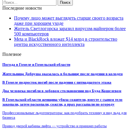
Последние новости
Почему лицо может выглядеть старше своего возраста
даже при хорошем уходе
Житель Светлогорска заразил вирусом-майнером более
500 компьютеров
Meta и BlackRock вложат $14 млрд в строительство
центра искусственного интеллекта
Полезное
Погода в Гомеле и Гомельской области
Жительница Добруша оказалась в больнице после падения в колодец
В Гомеле подросток погиб после падения с пятнадцатого этажа
Два человека погибли в лобовом столкновении под Буда-Кошелевом
В Гомельской области женщина убила сожителя, вместе с сыном тело
закопали, затем раскопали, сожгли, а прах рассыпали по огороду
Профессиональные льдогенераторы: как подобрать технику и вид льда для
бизнеса
Привод дверей кабины лифта — устройство и принцип работы