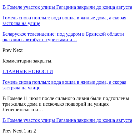
В Гомеле участок улицы Гагарина закрыли до конца августа
Гомель снова поплыл: вода вошла в жилые дома, а скорая
застряла на улице
Беларуское телевидение: под ударом в Брянской области
оказались автобус с туристами и…
Prev
Next
Комментарии закрыты.
ГЛАВНЫЕ НОВОСТИ
Гомель снова поплыл: вода вошла в жилые дома, а скорая
застряла на улице
В Гомеле 11 июля после сильного ливня были подтоплены
три жилых дома и несколько подворий на улицах
Лепешинского и…
В Гомеле участок улицы Гагарина закрыли до конца августа
Prev
Next
1 из 2