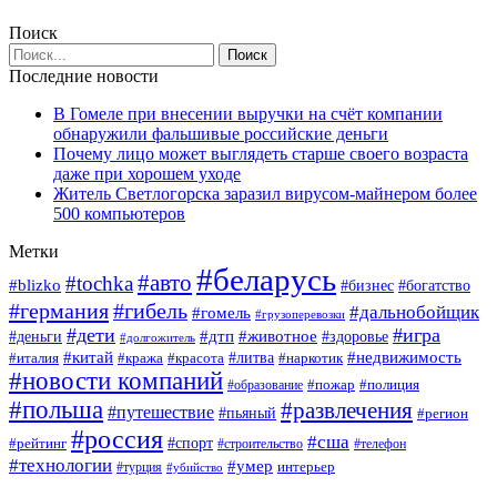
Поиск
Последние новости
В Гомеле при внесении выручки на счёт компании
обнаружили фальшивые российские деньги
Почему лицо может выглядеть старше своего возраста
даже при хорошем уходе
Житель Светлогорска заразил вирусом-майнером более
500 компьютеров
Метки
#беларусь
#авто
#tochka
#blizko
#богатство
#бизнес
#германия
#гибель
#дальнобойщик
#гомель
#грузоперевозки
#дети
#игра
#животное
#дтп
#деньги
#здоровье
#долгожитель
#китай
#недвижимость
#италия
#кража
#красота
#литва
#наркотик
#новости компаний
#пожар
#полиция
#образование
#польша
#развлечения
#путешествие
#пьяный
#регион
#россия
#сша
#спорт
#рейтинг
#строительство
#телефон
#технологии
#умер
#турция
интерьер
#убийство