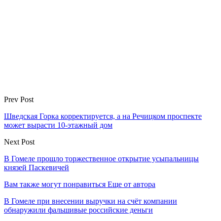
Prev Post
Шведская Горка корректируется, а на Речицком проспекте
может вырасти 10-этажный дом
Next Post
В Гомеле прошло торжественное открытие усыпальницы
князей Паскевичей
Вам также могут понравиться
Еще от автора
В Гомеле при внесении выручки на счёт компании
обнаружили фальшивые российские деньги