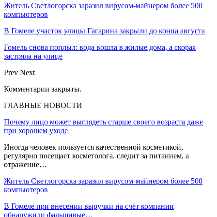
Житель Светлогорска заразил вирусом-майнером более 500
компьютеров
В Гомеле участок улицы Гагарина закрыли до конца августа
Гомель снова поплыл: вода вошла в жилые дома, а скорая
застряла на улице
Prev
Next
Комментарии закрыты.
ГЛАВНЫЕ НОВОСТИ
Почему лицо может выглядеть старше своего возраста даже
при хорошем уходе
Иногда человек пользуется качественной косметикой,
регулярно посещает косметолога, следит за питанием, а
отражение…
Житель Светлогорска заразил вирусом-майнером более 500
компьютеров
В Гомеле при внесении выручки на счёт компании
обнаружили фальшивые…