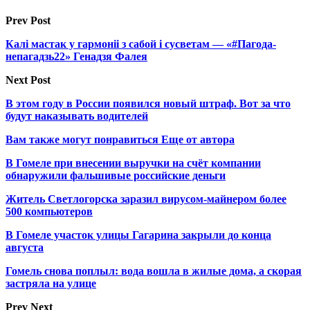
Prev Post
Калі мастак у гармоніі з сабой і сусветам — «#Пагода-
непагадзь22» Генадзя Фалея
Next Post
В этом году в России появился новый штраф. Вот за что
будут наказывать водителей
Вам также могут понравиться
Еще от автора
В Гомеле при внесении выручки на счёт компании
обнаружили фальшивые российские деньги
Житель Светлогорска заразил вирусом-майнером более
500 компьютеров
В Гомеле участок улицы Гагарина закрыли до конца
августа
Гомель снова поплыл: вода вошла в жилые дома, а скорая
застряла на улице
Prev
Next