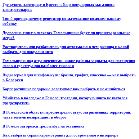
Где купить электрику в Бресте: обзор популярных магазинов
электротоваров
Топ-5 причин, почему репетитор по математике поможет вашему
ребенку
Древесина гниет в лесхозах Гомельщины: будут ли приняты реальные
меры?
Растворитель или разбавитель для автоэмали: в чем разница и какой
выбрать для покраски авто
Гомельщина под ограничениями: какие районы закрыты для посещения
лесов и где ситуация наиболее тяжелая
Виды зеркал для шкафов-купе: бронза, графит, классика — как выбрать
в Беларуси
Корпоративные подарки с логотипом: как выбрать и не ошибиться
Убийство в колледже в Гомеле: трагедия, которую никто не пытался
предотвратить
В Гомельской области пересмотрели статус загрязнённых территорий:
часть земель возвращают в оборот
В Гомеле загорелся троллейбус на остановке
Как выбрать серый керамогранит для современного интерьера