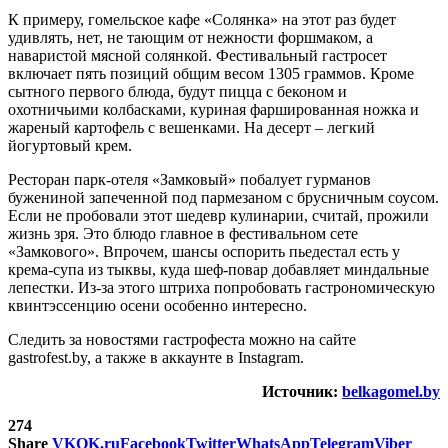
К примеру, гомельское кафе «Солянка» на этот раз будет
удивлять, нет, не тающим от нежности форшмаком, а
наваристой мясной солянкой. Фестивальный гастросет
включает пять позиций общим весом 1305 граммов. Кроме
сытного первого блюда, будут пицца с беконом и
охотничьими колбасками, куриная фаршированная ножка и
жареный картофель с вешенками. На десерт – легкий
йогуртовый крем.
Ресторан парк-отеля «Замковый» побалует гурманов
бужениной запеченной под пармезаном с брусничным соусом.
Если не пробовали этот шедевр кулинарии, считай, прожили
жизнь зря. Это блюдо главное в фестивальном сете
«Замкового». Впрочем, шансы оспорить пьедестал есть у
крема-супа из тыквы, куда шеф-повар добавляет миндальные
лепестки. Из-за этого штриха попробовать гастрономическую
квинтэссенцию осени особенно интересно.
Следить за новостями гастрофеста можно на сайте
gastrofest.by, а также в аккаунте в Instagram.
Источник:
belkagomel.by
274
Share
VK
OK.ru
Facebook
Twitter
WhatsApp
Telegram
Viber