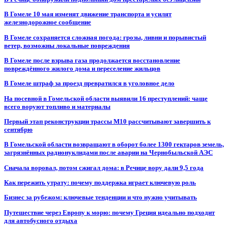
В Гомеле 10 мая изменят движение транспорта и усилят
железнодорожное сообщение
В Гомеле сохраняется сложная погода: грозы, ливни и порывистый
ветер, возможны локальные повреждения
В Гомеле после взрыва газа продолжается восстановление
повреждённого жилого дома и переселение жильцов
В Гомеле штраф за проезд превратился в уголовное дело
На посевной в Гомельской области выявили 16 преступлений: чаще
всего воруют топливо и материалы
Первый этап реконструкции трассы М10 рассчитывают завершить к
сентябрю
В Гомельской области возвращают в оборот более 1300 гектаров земель,
загрязнённых радионуклидами после аварии на Чернобыльской АЭС
Сначала воровал, потом сжигал дома: в Речице вору дали 9,5 года
Как пережить утрату: почему поддержка играет ключевую роль
Бизнес за рубежом: ключевые тенденции и что нужно учитывать
Путешествие через Европу к морю: почему Греция идеально подходит
для автобусного отдыха