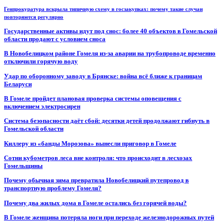
Генпрокуратура вскрыла типичную схему в госзакупках: почему такие случаи
повторяются регулярно
Государственные активы идут под снос: более 40 объектов в Гомельской
области продают с условием сноса
В Новобелицком районе Гомеля из-за аварии на трубопроводе временно
отключили горячую воду
Удар по оборонному заводу в Брянске: война всё ближе к границам
Беларуси
В Гомеле пройдет плановая проверка системы оповещения с
включением электросирен
Система безопасности даёт сбой: десятки детей продолжают гибнуть в
Гомельской области
Киллеру из «банды Морозова» вынесли приговор в Гомеле
Сотни кубометров леса вне контроля: что происходит в лесхозах
Гомельщины
Почему обычная зима превратила Новобелицкий путепровод в
транспортную проблему Гомеля?
Почему два жилых дома в Гомеле остались без горячей воды?
В Гомеле женщина потеряла ноги при переходе железнодорожных путей