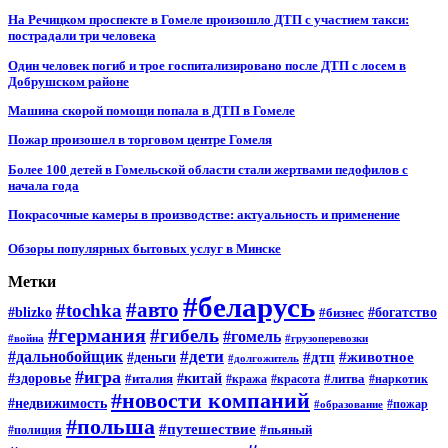
На Речицком проспекте в Гомеле произошло ДТП с участием такси:
пострадали три человека
Один человек погиб и трое госпитализировано после ДТП с лосем в
Добрушском районе
Машина скорой помощи попала в ДТП в Гомеле
Пожар произошел в торговом центре Гомеля
Более 100 детей в Гомельской области стали жертвами педофилов с
начала года
Покрасочные камеры в производстве: актуальность и применение
Обзоры популярных бытовых услуг в Минске
Метки
#беларусь
#авто
#tochka
#blizko
#бизнес
#богатство
#германия
#гибель
#гомель
#война
#грузоперевозки
#дальнобойщик
#дети
#дтп
#животное
#деньги
#долгожитель
#игра
#китай
#здоровье
#литва
#италия
#кража
#красота
#наркотик
#новости компаний
#недвижимость
#пожар
#образование
#польша
#путешествие
#пьяный
#полиция