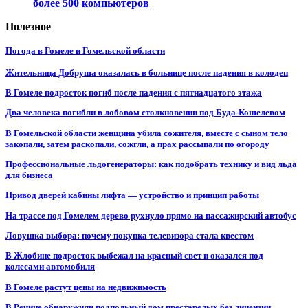
более 500 компьютеров
Полезное
Погода в Гомеле и Гомельской области
Жительница Добруша оказалась в больнице после падения в колодец
В Гомеле подросток погиб после падения с пятнадцатого этажа
Два человека погибли в лобовом столкновении под Буда-Кошелевом
В Гомельской области женщина убила сожителя, вместе с сыном тело
закопали, затем раскопали, сожгли, а прах рассыпали по огороду
Профессиональные льдогенераторы: как подобрать технику и вид льда
для бизнеса
Привод дверей кабины лифта — устройство и принцип работы
На трассе под Гомелем дерево рухнуло прямо на пассажирский автобус
Ловушка выбора: почему покупка телевизора стала квестом
В Жлобине подросток выбежал на красный свет и оказался под
колесами автомобиля
В Гомеле растут цены на недвижимость
В Речице обнаружили подпольный дом престарелых без лицензии