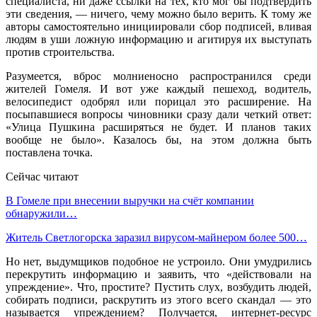
специалиста, ни даже ссылки на тех, кто мог бы подтвердить
эти сведения, — ничего, чему можно было верить. К тому же
авторы самостоятельно инициировали сбор подписей, вливая
людям в уши ложную информацию и агитируя их выступать
против строительства.
Разумеется, вброс молниеносно распространился среди
жителей Гомеля. И вот уже каждый пешеход, водитель,
велосипедист одобрял или порицал это расширение. На
посыпавшиеся вопросы чиновники сразу дали четкий ответ:
«Улица Пушкина расширяться не будет. И планов таких
вообще не было». Казалось бы, на этом должна быть
поставлена точка.
Сейчас читают
В Гомеле при внесении выручки на счёт компании
обнаружили…
Житель Светлогорска заразил вирусом-майнером более 500…
Но нет, выдумщиков подобное не устроило. Они умудрились
перекрутить информацию и заявить, что «действовали на
упреждение». Что, простите? Пустить слух, возбудить людей,
собирать подписи, раскрутить из этого всего скандал — это
называется упреждением? Получается, интернет-ресурс