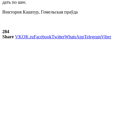
дать по шее.
Виктория Кашпур, Гомельская праўда
284
Share
VK
OK.ru
Facebook
Twitter
WhatsApp
Telegram
Viber