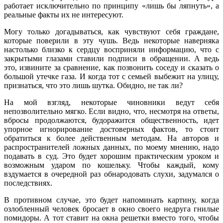
работает исключительно по принципу «лишь бы ляпнуть», а
реальные факты их не интересуют.
Могу только догадываться, как чувствуют себя граждане,
которые поверили в эту чушь. Ведь некоторые наверняка
настолько близко к сердцу восприняли информацию, что с
закрытыми глазами ставили подписи в обращении. А ведь
это, извините за сравнение, как позвонить соседу и сказать о
большой утечке газа. И когда тот с семьей выбежит на улицу,
признаться, что это лишь шутка. Обидно, не так ли?
На мой взгляд, некоторые чиновники ведут себя
непозволительно мягко. Если видно, что, несмотря на ответы,
вбросы продолжаются, будоражится общественность, идет
упорное игнорирование достоверных фактов, то стоит
обратиться к более действенным методам. На авторов и
распространителей ложных данных, по моему мнению, надо
подавать в суд. Это будет хорошим практическим уроком и
возможным ударом по кошельку. Чтобы каждый, кому
вздумается в очередной раз обнародовать слухи, задумался о
последствиях.
В противном случае, это будет напоминать картину, когда
озлобленный человек бросает в окно своего недруга гнилые
помидоры. А тот ставит на окна решетки вместо того, чтобы