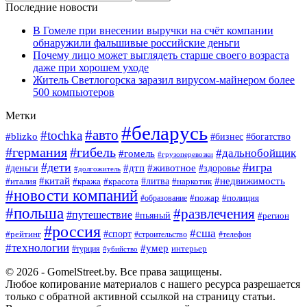
Последние новости
В Гомеле при внесении выручки на счёт компании
обнаружили фальшивые российские деньги
Почему лицо может выглядеть старше своего возраста
даже при хорошем уходе
Житель Светлогорска заразил вирусом-майнером более
500 компьютеров
Метки
#беларусь
#авто
#tochka
#blizko
#богатство
#бизнес
#германия
#гибель
#дальнобойщик
#гомель
#грузоперевозки
#дети
#игра
#животное
#дтп
#деньги
#здоровье
#долгожитель
#китай
#недвижимость
#италия
#кража
#красота
#литва
#наркотик
#новости компаний
#пожар
#полиция
#образование
#польша
#развлечения
#путешествие
#пьяный
#регион
#россия
#сша
#спорт
#рейтинг
#строительство
#телефон
#технологии
#умер
#турция
интерьер
#убийство
© 2026 - GomelStreet.by. Все права защищены.
Любое копирование материалов с нашего ресурса разрешается
только с обратной активной ссылкой на страницу статьи.