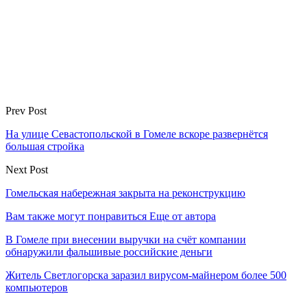
Prev Post
На улице Севастопольской в Гомеле вскоре развернётся
большая стройка
Next Post
Гомельская набережная закрыта на реконструкцию
Вам также могут понравиться
Еще от автора
В Гомеле при внесении выручки на счёт компании
обнаружили фальшивые российские деньги
Житель Светлогорска заразил вирусом-майнером более 500
компьютеров