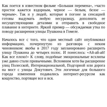
Как поется в известном фильме «Большая перемена», «часто
простое кажется вздорным, черное — белым, белое —
черным». Так и у людей, которые в погоне за сенсацией
готовы выдумать любую несуразицу, дополнить ее
несуществующими деталями и отправить в свободное
плавание в интернете. Яркий пример — обсуждаемая утка по
поводу расширения улицы Пушкина в Гомеле.
Началось все с того, что один местный сайт опубликовал
информацию, почерпнутую из разговора с неким
чиновником: якобы в 2017 году запланировано расширить
улицу Пушкина до четырех полос. И понеслось: «Ай-ай-ай!
Как все плохо!» К слову, подобные эмоциональные всхлипы
уже давно стали привычными. Вспомним хотя бы расширение
улиц Полесской, Интернациональной, Подгорной или дорога
на мост с улицы Докутович. Эти логичные для большого
города изменения подавались интернет-ресурсом как
кощунство, портящее все и вся.