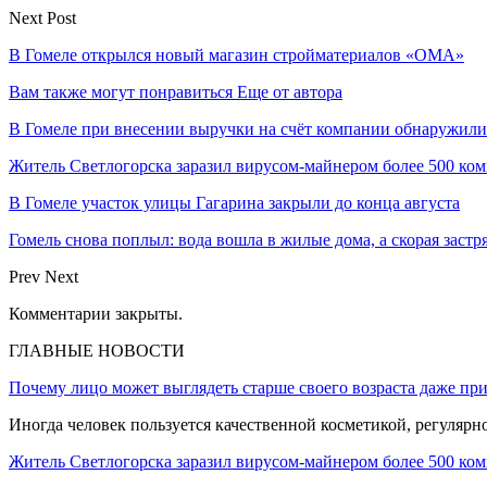
Next Post
В Гомеле открылся новый магазин стройматериалов «ОМА»
Вам также могут понравиться
Еще от автора
В Гомеле при внесении выручки на счёт компании обнаружил
Житель Светлогорска заразил вирусом-майнером более 500 ко
В Гомеле участок улицы Гагарина закрыли до конца августа
Гомель снова поплыл: вода вошла в жилые дома, а скорая застр
Prev
Next
Комментарии закрыты.
ГЛАВНЫЕ НОВОСТИ
Почему лицо может выглядеть старше своего возраста даже пр
Иногда человек пользуется качественной косметикой, регулярн
Житель Светлогорска заразил вирусом-майнером более 500 ко