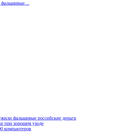
ли фальшивые…
ружили фальшивые российские деньги
же при хорошем уходе
00 компьютеров