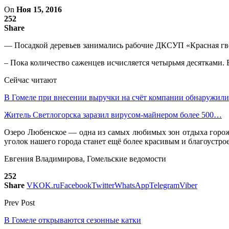
On
Ноя 15, 2016
252
Share
— Посадкой деревьев занимались рабочие ДКСУП «Красная гво
– Пока количество саженцев исчисляется четырьмя десятками. 
Сейчас читают
В Гомеле при внесении выручки на счёт компании обнаружи
Житель Светлогорска заразил вирусом-майнером более 500…
Озеро Любенское — одна из самых любимых зон отдыха горожан
уголок нашего города станет ещё более красивым и благоустр
Евгения Владимирова, Гомельские ведомости
252
Share
VK
OK.ru
Facebook
Twitter
WhatsApp
Telegram
Viber
Prev Post
В Гомеле открываются сезонные катки