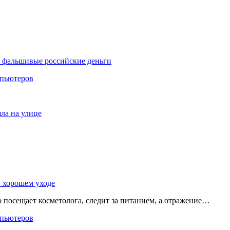
и фальшивые российские деньги
мпьютеров
яла на улице
и хорошем уходе
о посещает косметолога, следит за питанием, а отражение…
мпьютеров