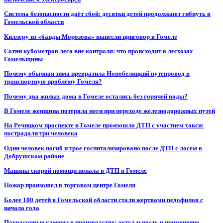
Система безопасности даёт сбой: десятки детей продолжают гибнуть в
Гомельской области
Киллеру из «банды Морозова» вынесли приговор в Гомеле
Сотни кубометров леса вне контроля: что происходит в лесхозах
Гомельщины
Почему обычная зима превратила Новобелицкий путепровод в
транспортную проблему Гомеля?
Почему два жилых дома в Гомеле остались без горячей воды?
В Гомеле женщина потеряла ноги при переходе железнодорожных путей
На Речицком проспекте в Гомеле произошло ДТП с участием такси:
пострадали три человека
Один человек погиб и трое госпитализировано после ДТП с лосем в
Добрушском районе
Машина скорой помощи попала в ДТП в Гомеле
Пожар произошел в торговом центре Гомеля
Более 100 детей в Гомельской области стали жертвами педофилов с
начала года
Покрасочные камеры в производстве: актуальность и применение