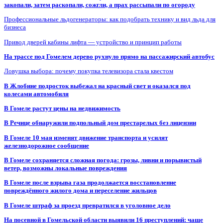
закопали, затем раскопали, сожгли, а прах рассыпали по огороду
Профессиональные льдогенераторы: как подобрать технику и вид льда для
бизнеса
Привод дверей кабины лифта — устройство и принцип работы
На трассе под Гомелем дерево рухнуло прямо на пассажирский автобус
Ловушка выбора: почему покупка телевизора стала квестом
В Жлобине подросток выбежал на красный свет и оказался под
колесами автомобиля
В Гомеле растут цены на недвижимость
В Речице обнаружили подпольный дом престарелых без лицензии
В Гомеле 10 мая изменят движение транспорта и усилят
железнодорожное сообщение
В Гомеле сохраняется сложная погода: грозы, ливни и порывистый
ветер, возможны локальные повреждения
В Гомеле после взрыва газа продолжается восстановление
повреждённого жилого дома и переселение жильцов
В Гомеле штраф за проезд превратился в уголовное дело
На посевной в Гомельской области выявили 16 преступлений: чаще