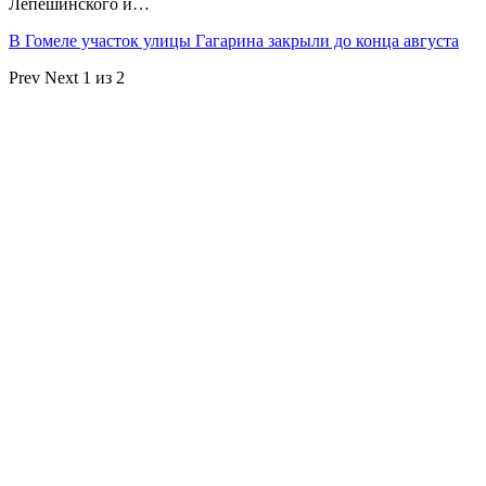
Лепешинского и…
В Гомеле участок улицы Гагарина закрыли до конца августа
Prev
Next
1 из 2