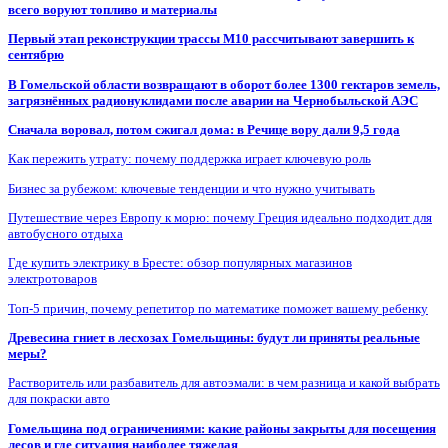
всего воруют топливо и материалы
Первый этап реконструкции трассы М10 рассчитывают завершить к
сентябрю
В Гомельской области возвращают в оборот более 1300 гектаров земель,
загрязнённых радионуклидами после аварии на Чернобыльской АЭС
Сначала воровал, потом сжигал дома: в Речице вору дали 9,5 года
Как пережить утрату: почему поддержка играет ключевую роль
Бизнес за рубежом: ключевые тенденции и что нужно учитывать
Путешествие через Европу к морю: почему Греция идеально подходит для
автобусного отдыха
Где купить электрику в Бресте: обзор популярных магазинов
электротоваров
Топ-5 причин, почему репетитор по математике поможет вашему ребенку
Древесина гниет в лесхозах Гомельщины: будут ли приняты реальные
меры?
Растворитель или разбавитель для автоэмали: в чем разница и какой выбрать
для покраски авто
Гомельщина под ограничениями: какие районы закрыты для посещения
лесов и где ситуация наиболее тяжелая