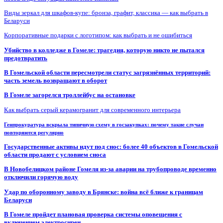
Виды зеркал для шкафов-купе: бронза, графит, классика — как выбрать в
Беларуси
Корпоративные подарки с логотипом: как выбрать и не ошибиться
Убийство в колледже в Гомеле: трагедия, которую никто не пытался
предотвратить
В Гомельской области пересмотрели статус загрязнённых территорий:
часть земель возвращают в оборот
В Гомеле загорелся троллейбус на остановке
Как выбрать серый керамогранит для современного интерьера
Генпрокуратура вскрыла типичную схему в госзакупках: почему такие случаи
повторяются регулярно
Государственные активы идут под снос: более 40 объектов в Гомельской
области продают с условием сноса
В Новобелицком районе Гомеля из-за аварии на трубопроводе временно
отключили горячую воду
Удар по оборонному заводу в Брянске: война всё ближе к границам
Беларуси
В Гомеле пройдет плановая проверка системы оповещения с
включением электросирен