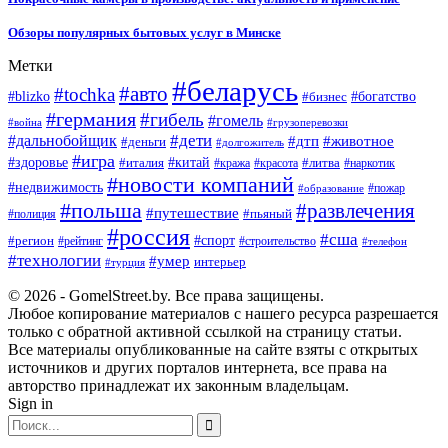
Обзоры популярных бытовых услуг в Минске
Метки
#беларусь
#авто
#tochka
#blizko
#бизнес
#богатство
#германия
#гибель
#гомель
#война
#грузоперевозки
#дальнобойщик
#дети
#дтп
#животное
#деньги
#долгожитель
#игра
#китай
#здоровье
#литва
#италия
#кража
#красота
#наркотик
#новости компаний
#недвижимость
#пожар
#образование
#польша
#развлечения
#путешествие
#пьяный
#полиция
#россия
#сша
#спорт
#регион
#рейтинг
#строительство
#телефон
#технологии
#умер
интерьер
#турция
© 2026 - GomelStreet.by. Все права защищены.
Любое копирование материалов с нашего ресурса разрешается
только с обратной активной ссылкой на страницу статьи.
Все материалы опубликованные на сайте взяты с открытых
источников и других порталов интернета, все права на
авторство принадлежат их законным владельцам.
Sign in