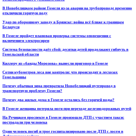
В Новобелицком районе Гомеля из-за аварии на трубопроводе временно
отключили горячую воду
Удар по оборонному заводу в Брянске: война всё ближе к границам
Беларуси
В Гомеле пройдет плановая проверка системы оповещения с
включением электросирен
Система безопасности даёт сбой: десятки детей продолжают гибнуть в
Гомельской области
Киллеру из «банды Морозова» вынесли приговор в Гомеле
Сотни кубометров леса вне контроля: что происходит в лесхозах
Гомельщины
Почему обычная зима превратила Новобелицкий путепровод в
транспортную проблему Гомеля?
Почему два жилых дома в Гомеле остались без горячей воды?
В Гомеле женщина потеряла ноги при переходе железнодорожных путей
На Речицком проспекте в Гомеле произошло ДТП с участием такси:
пострадали три человека
Один человек погиб и трое госпитализировано после ДТП с лосем в