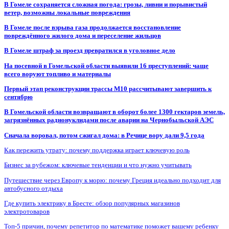
В Гомеле сохраняется сложная погода: грозы, ливни и порывистый
ветер, возможны локальные повреждения
В Гомеле после взрыва газа продолжается восстановление
повреждённого жилого дома и переселение жильцов
В Гомеле штраф за проезд превратился в уголовное дело
На посевной в Гомельской области выявили 16 преступлений: чаще
всего воруют топливо и материалы
Первый этап реконструкции трассы М10 рассчитывают завершить к
сентябрю
В Гомельской области возвращают в оборот более 1300 гектаров земель,
загрязнённых радионуклидами после аварии на Чернобыльской АЭС
Сначала воровал, потом сжигал дома: в Речице вору дали 9,5 года
Как пережить утрату: почему поддержка играет ключевую роль
Бизнес за рубежом: ключевые тенденции и что нужно учитывать
Путешествие через Европу к морю: почему Греция идеально подходит для
автобусного отдыха
Где купить электрику в Бресте: обзор популярных магазинов
электротоваров
Топ-5 причин, почему репетитор по математике поможет вашему ребенку