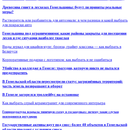
Древесина гниет в лесхозах Гомельщины: будут ли приняты реальные
меры?
Растворитель или разбавитель для автоэмали: в чем разница и какой выбрать
для покраски авто
Гомельщина под ограничениями: какие районы закрыты для посещения
лесов и где ситуация наиболее тяжелая
Виды зеркал для шкафов-купе: бронза, графит, классика — как выбрать в
Беларуси
Корпоративные подарки с логотипом: как выбрать и не ошибиться
Убийство в колледже в Гомеле: трагедия, которую никто не пытался
предотвратить
В Гомельской области пересмотрели статус загрязнённых территорий:
часть земель возвращают в оборот
В Гомеле загорелся троллейбус на остановке
Как выбрать серый керамогранит для современного интерьера
Генпрокуратура вскрыла типичную схему в госзакупках: почему такие случаи
повторяются регулярно
Государственные активы идут под снос: более 40 объектов в Гомельской
области продают с условием сноса