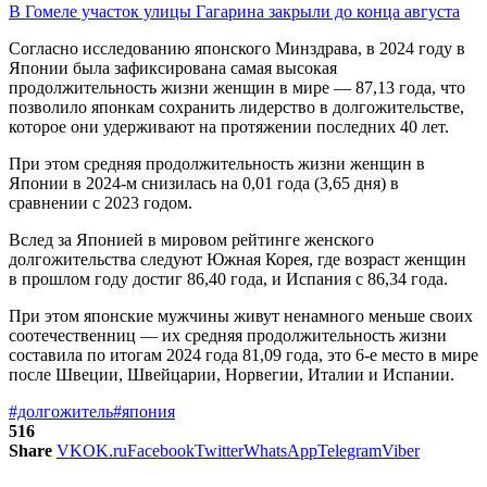
В Гомеле участок улицы Гагарина закрыли до конца августа
Согласно исследованию японского Минздрава, в 2024 году в
Японии была зафиксирована самая высокая
продолжительность жизни женщин в мире — 87,13 года, что
позволило японкам сохранить лидерство в долгожительстве,
которое они удерживают на протяжении последних 40 лет.
При этом средняя продолжительность жизни женщин в
Японии в 2024-м снизилась на 0,01 года (3,65 дня) в
сравнении с 2023 годом.
Вслед за Японией в мировом рейтинге женского
долгожительства следуют Южная Корея, где возраст женщин
в прошлом году достиг 86,40 года, и Испания с 86,34 года.
При этом японские мужчины живут ненамного меньше своих
соотечественниц ― их средняя продолжительность жизни
составила по итогам 2024 года 81,09 года, это 6-е место в мире
после Швеции, Швейцарии, Норвегии, Италии и Испании.
#долгожитель
#япония
516
Share
VK
OK.ru
Facebook
Twitter
WhatsApp
Telegram
Viber