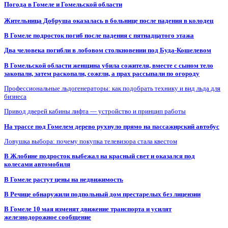
Погода в Гомеле и Гомельской области
Жительница Добруша оказалась в больнице после падения в колодец
В Гомеле подросток погиб после падения с пятнадцатого этажа
Два человека погибли в лобовом столкновении под Буда-Кошелевом
В Гомельской области женщина убила сожителя, вместе с сыном тело
закопали, затем раскопали, сожгли, а прах рассыпали по огороду
Профессиональные льдогенераторы: как подобрать технику и вид льда для
бизнеса
Привод дверей кабины лифта — устройство и принцип работы
На трассе под Гомелем дерево рухнуло прямо на пассажирский автобус
Ловушка выбора: почему покупка телевизора стала квестом
В Жлобине подросток выбежал на красный свет и оказался под
колесами автомобиля
В Гомеле растут цены на недвижимость
В Речице обнаружили подпольный дом престарелых без лицензии
В Гомеле 10 мая изменят движение транспорта и усилят
железнодорожное сообщение