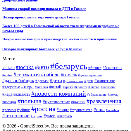
Добрушском районе
Машина скорой помощи попала в ДТП в Гомеле
Пожар произошел в торговом центре Гомеля
Более 100 детей в Гомельской области стали жертвами педофилов с
начала года
Покрасочные камеры в производстве: актуальность и применение
Обзоры популярных бытовых услуг в Минске
Метки
#беларусь
#авто
#tochka
#blizko
#бизнес
#богатство
#германия
#гибель
#гомель
#война
#грузоперевозки
#дальнобойщик
#дети
#дтп
#животное
#деньги
#долгожитель
#игра
#китай
#здоровье
#литва
#италия
#кража
#красота
#наркотик
#новости компаний
#недвижимость
#пожар
#образование
#польша
#развлечения
#путешествие
#пьяный
#полиция
#россия
#сша
#спорт
#регион
#рейтинг
#строительство
#телефон
#технологии
#умер
интерьер
#турция
© 2026 - GomelStreet.by. Все права защищены.