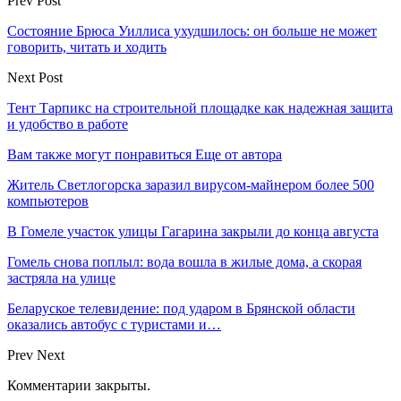
Prev Post
Состояние Брюса Уиллиса ухудшилось: он больше не может
говорить, читать и ходить
Next Post
Тент Тарпикс на строительной площадке как надежная защита
и удобство в работе
Вам также могут понравиться
Еще от автора
Житель Светлогорска заразил вирусом-майнером более 500
компьютеров
В Гомеле участок улицы Гагарина закрыли до конца августа
Гомель снова поплыл: вода вошла в жилые дома, а скорая
застряла на улице
Беларуское телевидение: под ударом в Брянской области
оказались автобус с туристами и…
Prev
Next
Комментарии закрыты.