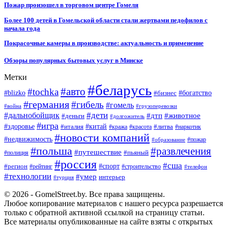
Пожар произошел в торговом центре Гомеля
Более 100 детей в Гомельской области стали жертвами педофилов с
начала года
Покрасочные камеры в производстве: актуальность и применение
Обзоры популярных бытовых услуг в Минске
Метки
#беларусь
#авто
#tochka
#blizko
#бизнес
#богатство
#германия
#гибель
#гомель
#война
#грузоперевозки
#дальнобойщик
#дети
#дтп
#животное
#деньги
#долгожитель
#игра
#китай
#здоровье
#литва
#италия
#кража
#красота
#наркотик
#новости компаний
#недвижимость
#пожар
#образование
#польша
#развлечения
#путешествие
#пьяный
#полиция
#россия
#сша
#спорт
#регион
#рейтинг
#строительство
#телефон
#технологии
#умер
интерьер
#турция
© 2026 - GomelStreet.by. Все права защищены.
Любое копирование материалов с нашего ресурса разрешается
только с обратной активной ссылкой на страницу статьи.
Все материалы опубликованные на сайте взяты с открытых