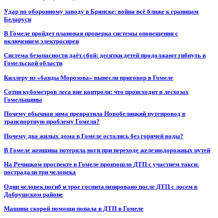
Удар по оборонному заводу в Брянске: война всё ближе к границам
Беларуси
В Гомеле пройдет плановая проверка системы оповещения с
включением электросирен
Система безопасности даёт сбой: десятки детей продолжают гибнуть в
Гомельской области
Киллеру из «банды Морозова» вынесли приговор в Гомеле
Сотни кубометров леса вне контроля: что происходит в лесхозах
Гомельщины
Почему обычная зима превратила Новобелицкий путепровод в
транспортную проблему Гомеля?
Почему два жилых дома в Гомеле остались без горячей воды?
В Гомеле женщина потеряла ноги при переходе железнодорожных путей
На Речицком проспекте в Гомеле произошло ДТП с участием такси:
пострадали три человека
Один человек погиб и трое госпитализировано после ДТП с лосем в
Добрушском районе
Машина скорой помощи попала в ДТП в Гомеле