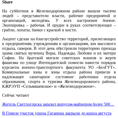
Share
На субботник в Железнодорожном районе вышли тысячи
людей – представители власти, рабочие предприятий и
организаций, молодёжь. У всех настроение боевое.
Экипировка – рабочая. И орудие в руках соответсвующее –
грабли, лопаты, банки с краской и кисти.
Акцент сделан на благоустройство территорий, прилегающих
к предприятиям, учреждениям и организациям, зон массового
отдыха, скверов. В этот день обустроили территорию прихода
храма святых мучениц Веры, Надежды, Любови и их матери
Софии. На братской могиле советских воинов и жертв
фашизма по улице Интендантской помогли навести порядок
курсанты военно-транспортного факультета УО «БелГУТ».
Коммунальные зоны и зоны отдыха района привели в
надлежащее санитарное состояние работники отдела
образования, спорта и туризма Железнодорожного района,
КЖРЭУП «Сельмашевское» и «Железнодорожное».
Сейчас читают
Житель Светлогорска заразил вирусом-майнером более 500…
В Гомеле участок улицы Гагарина закрыли до конца августа