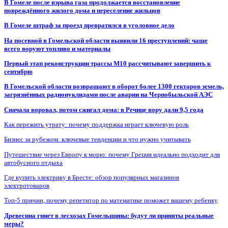
В Гомеле после взрыва газа продолжается восстановление
повреждённого жилого дома и переселение жильцов
В Гомеле штраф за проезд превратился в уголовное дело
На посевной в Гомельской области выявили 16 преступлений: чаще
всего воруют топливо и материалы
Первый этап реконструкции трассы М10 рассчитывают завершить к
сентябрю
В Гомельской области возвращают в оборот более 1300 гектаров земель,
загрязнённых радионуклидами после аварии на Чернобыльской АЭС
Сначала воровал, потом сжигал дома: в Речице вору дали 9,5 года
Как пережить утрату: почему поддержка играет ключевую роль
Бизнес за рубежом: ключевые тенденции и что нужно учитывать
Путешествие через Европу к морю: почему Греция идеально подходит для
автобусного отдыха
Где купить электрику в Бресте: обзор популярных магазинов
электротоваров
Топ-5 причин, почему репетитор по математике поможет вашему ребенку
Древесина гниет в лесхозах Гомельщины: будут ли приняты реальные
меры?