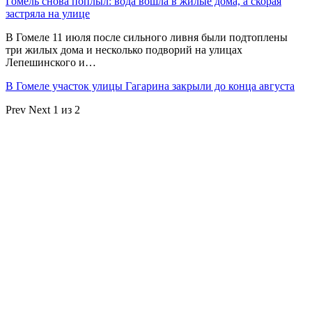
Гомель снова поплыл: вода вошла в жилые дома, а скорая
застряла на улице
В Гомеле 11 июля после сильного ливня были подтоплены
три жилых дома и несколько подворий на улицах
Лепешинского и…
В Гомеле участок улицы Гагарина закрыли до конца августа
Prev
Next
1 из 2