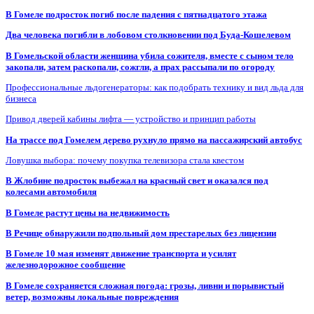
В Гомеле подросток погиб после падения с пятнадцатого этажа
Два человека погибли в лобовом столкновении под Буда-Кошелевом
В Гомельской области женщина убила сожителя, вместе с сыном тело
закопали, затем раскопали, сожгли, а прах рассыпали по огороду
Профессиональные льдогенераторы: как подобрать технику и вид льда для
бизнеса
Привод дверей кабины лифта — устройство и принцип работы
На трассе под Гомелем дерево рухнуло прямо на пассажирский автобус
Ловушка выбора: почему покупка телевизора стала квестом
В Жлобине подросток выбежал на красный свет и оказался под
колесами автомобиля
В Гомеле растут цены на недвижимость
В Речице обнаружили подпольный дом престарелых без лицензии
В Гомеле 10 мая изменят движение транспорта и усилят
железнодорожное сообщение
В Гомеле сохраняется сложная погода: грозы, ливни и порывистый
ветер, возможны локальные повреждения