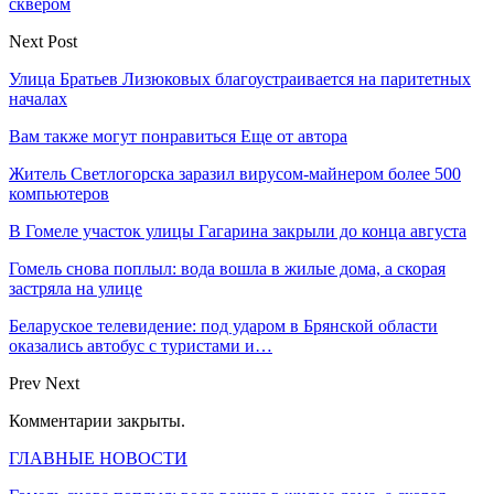
сквером
Next Post
Улица Братьев Лизюковых благоустраивается на паритетных
началах
Вам также могут понравиться
Еще от автора
Житель Светлогорска заразил вирусом-майнером более 500
компьютеров
В Гомеле участок улицы Гагарина закрыли до конца августа
Гомель снова поплыл: вода вошла в жилые дома, а скорая
застряла на улице
Беларуское телевидение: под ударом в Брянской области
оказались автобус с туристами и…
Prev
Next
Комментарии закрыты.
ГЛАВНЫЕ НОВОСТИ