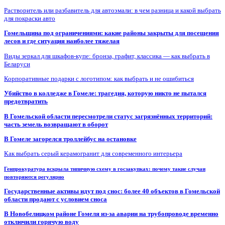
Растворитель или разбавитель для автоэмали: в чем разница и какой выбрать
для покраски авто
Гомельщина под ограничениями: какие районы закрыты для посещения
лесов и где ситуация наиболее тяжелая
Виды зеркал для шкафов-купе: бронза, графит, классика — как выбрать в
Беларуси
Корпоративные подарки с логотипом: как выбрать и не ошибиться
Убийство в колледже в Гомеле: трагедия, которую никто не пытался
предотвратить
В Гомельской области пересмотрели статус загрязнённых территорий:
часть земель возвращают в оборот
В Гомеле загорелся троллейбус на остановке
Как выбрать серый керамогранит для современного интерьера
Генпрокуратура вскрыла типичную схему в госзакупках: почему такие случаи
повторяются регулярно
Государственные активы идут под снос: более 40 объектов в Гомельской
области продают с условием сноса
В Новобелицком районе Гомеля из-за аварии на трубопроводе временно
отключили горячую воду