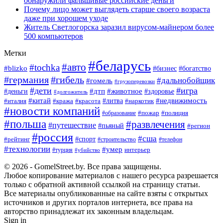
обнаружили фальшивые российские деньги
Почему лицо может выглядеть старше своего возраста
даже при хорошем уходе
Житель Светлогорска заразил вирусом-майнером более
500 компьютеров
Метки
#беларусь
#авто
#tochka
#blizko
#богатство
#бизнес
#германия
#гибель
#дальнобойщик
#гомель
#грузоперевозки
#дети
#игра
#животное
#дтп
#деньги
#здоровье
#долгожитель
#китай
#недвижимость
#италия
#кража
#красота
#литва
#наркотик
#новости компаний
#пожар
#полиция
#образование
#польша
#развлечения
#путешествие
#пьяный
#регион
#россия
#сша
#спорт
#рейтинг
#строительство
#телефон
#технологии
#умер
#турция
интерьер
#убийство
© 2026 - GomelStreet.by. Все права защищены.
Любое копирование материалов с нашего ресурса разрешается
только с обратной активной ссылкой на страницу статьи.
Все материалы опубликованные на сайте взяты с открытых
источников и других порталов интернета, все права на
авторство принадлежат их законным владельцам.
Sign in