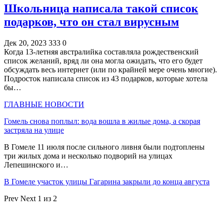
Школьница написала такой список
подарков, что он стал вирусным
Дек 20, 2023
333
0
Когда 13-летняя австралийка составляла рождественский
список желаний, вряд ли она могла ожидать, что его будет
обсуждать весь интернет (или по крайней мере очень многие).
Подросток написала список из 43 подарков, которые хотела
бы…
ГЛАВНЫЕ НОВОСТИ
Гомель снова поплыл: вода вошла в жилые дома, а скорая
застряла на улице
В Гомеле 11 июля после сильного ливня были подтоплены
три жилых дома и несколько подворий на улицах
Лепешинского и…
В Гомеле участок улицы Гагарина закрыли до конца августа
Prev
Next
1 из 2