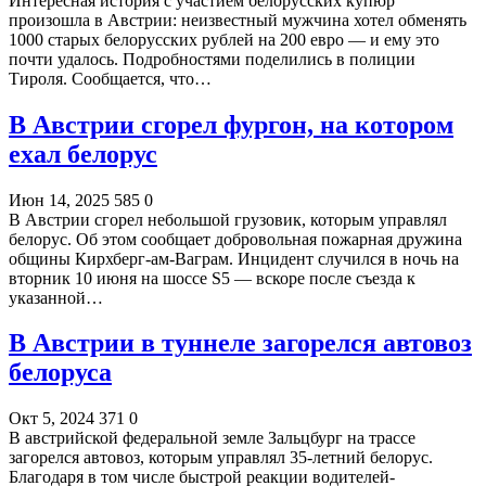
Интересная история с участием белорусских купюр
произошла в Австрии: неизвестный мужчина хотел обменять
1000 старых белорусских рублей на 200 евро — и ему это
почти удалось. Подробностями поделились в полиции
Тироля. Сообщается, что…
В Австрии сгорел фургон, на котором
ехал белорус
Июн 14, 2025
585
0
В Австрии сгорел небольшой грузовик, которым управлял
белорус. Об этом сообщает добровольная пожарная дружина
общины Кирхберг-ам-Ваграм. Инцидент случился в ночь на
вторник 10 июня на шоссе S5 — вскоре после съезда к
указанной…
В Австрии в туннеле загорелся автовоз
белоруса
Окт 5, 2024
371
0
В австрийской федеральной земле Зальцбург на трассе
загорелся автовоз, которым управлял 35-летний белорус.
Благодаря в том числе быстрой реакции водителей-