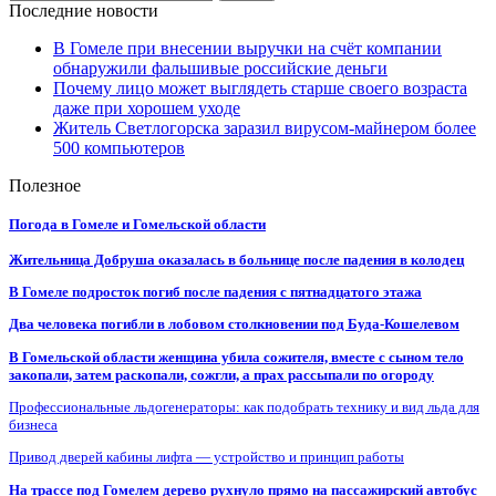
Последние новости
В Гомеле при внесении выручки на счёт компании
обнаружили фальшивые российские деньги
Почему лицо может выглядеть старше своего возраста
даже при хорошем уходе
Житель Светлогорска заразил вирусом-майнером более
500 компьютеров
Полезное
Погода в Гомеле и Гомельской области
Жительница Добруша оказалась в больнице после падения в колодец
В Гомеле подросток погиб после падения с пятнадцатого этажа
Два человека погибли в лобовом столкновении под Буда-Кошелевом
В Гомельской области женщина убила сожителя, вместе с сыном тело
закопали, затем раскопали, сожгли, а прах рассыпали по огороду
Профессиональные льдогенераторы: как подобрать технику и вид льда для
бизнеса
Привод дверей кабины лифта — устройство и принцип работы
На трассе под Гомелем дерево рухнуло прямо на пассажирский автобус