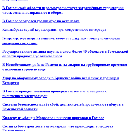
В Гомельской области пересмотрели статус загрязнённых территорий:
часть земель возвращают в оборот
В Гомеле загорелся троллейбус на остановке
Как выбрать серый керамогранит для современного интерьера
Генпрокуратура вскрыла типичную схему в госзакупках: почему такие случаи
повторяются регулярно
Государственные активы идут под снос: более 40 объектов в Гомельской
области продают с условием сноса
В Новобелицком районе Гомеля из-за аварии на трубопроводе временно
отключили горячую воду
Удар по оборонному заводу в Брянске: война всё ближе к границам
Беларуси
В Гомеле пройдет плановая проверка системы оповещения с
включением электросирен
Система безопасности даёт сбой: десятки детей продолжают гибнуть в
Гомельской области
Киллеру из «банды Морозова» вынесли приговор в Гомеле
Сотни кубометров леса вне контроля: что происходит в лесхозах
Гомельщины