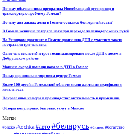
Почему обычная зима превратила Новобелицкий путепровод в
транспортную проблему Гомеля?
Почему два жилых дома в Гомеле остались без горячей воды?
В Гомеле женщина потеряла ноги при переходе железнодорожных путей
На Речицком проспекте в Гомеле произошло ДТП с участием такси:
пострадали три человека
Один человек погиб и трое госпитализировано после ДТП с лосем в
Добрушском районе
Машина скорой помощи попала в ДТП в Гомеле
Пожар произошел в торговом центре Гомеля
Более 100 детей в Гомельской области стали жертвами педофилов с
начала года
Покрасочные камеры в производстве: актуальность и применение
Обзоры популярных бытовых услуг в Минске
Метки
#беларусь
#авто
#tochka
#blizko
#бизнес
#богатство
#германия