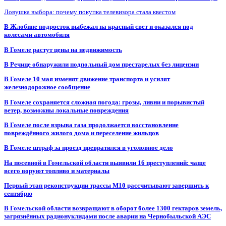
Ловушка выбора: почему покупка телевизора стала квестом
В Жлобине подросток выбежал на красный свет и оказался под
колесами автомобиля
В Гомеле растут цены на недвижимость
В Речице обнаружили подпольный дом престарелых без лицензии
В Гомеле 10 мая изменят движение транспорта и усилят
железнодорожное сообщение
В Гомеле сохраняется сложная погода: грозы, ливни и порывистый
ветер, возможны локальные повреждения
В Гомеле после взрыва газа продолжается восстановление
повреждённого жилого дома и переселение жильцов
В Гомеле штраф за проезд превратился в уголовное дело
На посевной в Гомельской области выявили 16 преступлений: чаще
всего воруют топливо и материалы
Первый этап реконструкции трассы М10 рассчитывают завершить к
сентябрю
В Гомельской области возвращают в оборот более 1300 гектаров земель,
загрязнённых радионуклидами после аварии на Чернобыльской АЭС