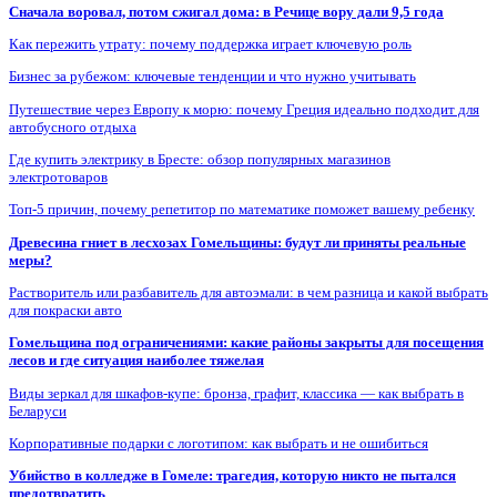
Сначала воровал, потом сжигал дома: в Речице вору дали 9,5 года
Как пережить утрату: почему поддержка играет ключевую роль
Бизнес за рубежом: ключевые тенденции и что нужно учитывать
Путешествие через Европу к морю: почему Греция идеально подходит для
автобусного отдыха
Где купить электрику в Бресте: обзор популярных магазинов
электротоваров
Топ-5 причин, почему репетитор по математике поможет вашему ребенку
Древесина гниет в лесхозах Гомельщины: будут ли приняты реальные
меры?
Растворитель или разбавитель для автоэмали: в чем разница и какой выбрать
для покраски авто
Гомельщина под ограничениями: какие районы закрыты для посещения
лесов и где ситуация наиболее тяжелая
Виды зеркал для шкафов-купе: бронза, графит, классика — как выбрать в
Беларуси
Корпоративные подарки с логотипом: как выбрать и не ошибиться
Убийство в колледже в Гомеле: трагедия, которую никто не пытался
предотвратить