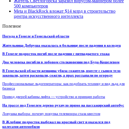
Житель Светлогорска заразил вирусом-майнером более
500 компьютеров
Meta и BlackRock вложат $14 млрд в строительство
центра искусственного интеллекта
Полезное
Погода в Гомеле и Гомельской области
Жительница Добруша оказалась в больнице после падения в колодец
В Гомеле подросток погиб после падения с пятнадцатого этажа
Два человека погибли в лобовом столкновении под Буда-Кошелевом
В Гомельской области женщина убила сожителя, вместе с сыном тело
закопали, затем раскопали, сожгли, а прах рассыпали по огороду
Профессиональные льдогенераторы: как подобрать технику и вид льда для
бизнеса
Привод дверей кабины лифта — устройство и принцип работы
На трассе под Гомелем дерево рухнуло прямо на пассажирский автобус
Ловушка выбора: почему покупка телевизора стала квестом
В Жлобине подросток выбежал на красный свет и оказался под
колесами автомобиля