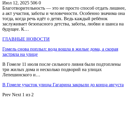
Июл 12, 2025
506
0
Благотворительность — это не просто способ отдать лишнее,
а акт участия, заботы и человечности. Особенно значима она
тогда, когда речь идёт о детях. Ведь каждый ребёнок
заслуживает безопасного детства, заботы, любви и шанса на
будущее. К…
ГЛАВНЫЕ НОВОСТИ
Гомель снова поплыл: вода вошла в жилые дома, а скорая
застряла на улице
В Гомеле 11 июля после сильного ливня были подтоплены
три жилых дома и несколько подворий на улицах
Лепешинского и…
В Гомеле участок улицы Гагарина закрыли до конца августа
Prev
Next
1 из 2