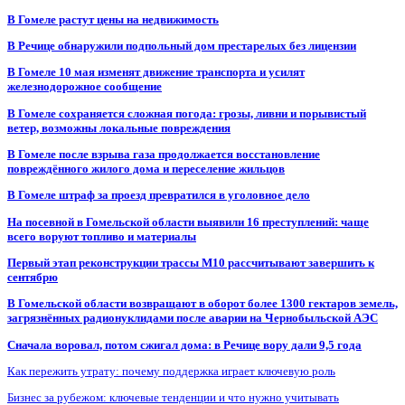
В Гомеле растут цены на недвижимость
В Речице обнаружили подпольный дом престарелых без лицензии
В Гомеле 10 мая изменят движение транспорта и усилят
железнодорожное сообщение
В Гомеле сохраняется сложная погода: грозы, ливни и порывистый
ветер, возможны локальные повреждения
В Гомеле после взрыва газа продолжается восстановление
повреждённого жилого дома и переселение жильцов
В Гомеле штраф за проезд превратился в уголовное дело
На посевной в Гомельской области выявили 16 преступлений: чаще
всего воруют топливо и материалы
Первый этап реконструкции трассы М10 рассчитывают завершить к
сентябрю
В Гомельской области возвращают в оборот более 1300 гектаров земель,
загрязнённых радионуклидами после аварии на Чернобыльской АЭС
Сначала воровал, потом сжигал дома: в Речице вору дали 9,5 года
Как пережить утрату: почему поддержка играет ключевую роль
Бизнес за рубежом: ключевые тенденции и что нужно учитывать