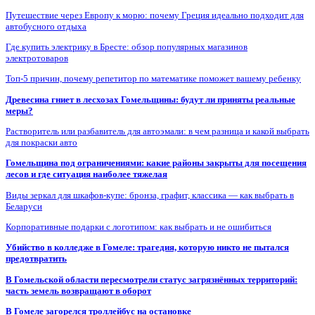
Путешествие через Европу к морю: почему Греция идеально подходит для
автобусного отдыха
Где купить электрику в Бресте: обзор популярных магазинов
электротоваров
Топ-5 причин, почему репетитор по математике поможет вашему ребенку
Древесина гниет в лесхозах Гомельщины: будут ли приняты реальные
меры?
Растворитель или разбавитель для автоэмали: в чем разница и какой выбрать
для покраски авто
Гомельщина под ограничениями: какие районы закрыты для посещения
лесов и где ситуация наиболее тяжелая
Виды зеркал для шкафов-купе: бронза, графит, классика — как выбрать в
Беларуси
Корпоративные подарки с логотипом: как выбрать и не ошибиться
Убийство в колледже в Гомеле: трагедия, которую никто не пытался
предотвратить
В Гомельской области пересмотрели статус загрязнённых территорий:
часть земель возвращают в оборот
В Гомеле загорелся троллейбус на остановке