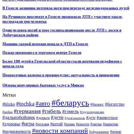
В Гомеле женщина потеряла ноги при переходе железнодорожных путей
На Речицком проспекте в Гомеле произошло ДТП с участием такси:
пострадали три человека
Один человек погиб и трое госпитализировано после ДТП с лосем в
Добрушском районе
Машина скорой помощи попала в ДТП в Гомеле
Пожар произошел в торговом центре Гомеля
Более 100 детей в Гомельской области стали жертвами педофилов с
начала года
Покрасочные камеры в производстве: актуальность и применение
Обзоры популярных бытовых услуг в Минске
Метки
#беларусь
#авто
#tochka
#blizko
#бизнес
#богатство
#германия
#гибель
#гомель
#война
#грузоперевозки
#дальнобойщик
#дети
#дтп
#животное
#деньги
#долгожитель
#игра
#китай
#здоровье
#литва
#италия
#кража
#красота
#наркотик
#новости компаний
#недвижимость
#пожар
#образование