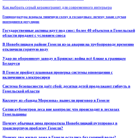
Как выбрать серый керамогранит для современного интерьера
Генпрокуратура вскрыла типичную схему в госзакупках: почему такие случаи
повторяются регулярно
Государственные активы идут под снос: более 40 объектов в Гомельской
области продают с условием сноса
В Новобелицком районе Гомеля из-за аварии на трубопроводе временно
отключили горячую воду
Удар по оборонному заводу в Брянске: война всё ближе к границам
Беларуси
В Гомеле пройдет плановая проверка системы оповещения с
включением электросирен
Система безопасности даёт сбой: десятки детей продолжают гибнуть в
Гомельской области
Киллеру из «банды Морозова» вынесли приговор в Гомеле
Сотни кубометров леса вне контроля: что происходит в лесхозах
Гомельщины
Почему обычная зима превратила Новобелицкий путепровод в
транспортную проблему Гомеля?
Почему два жилых дома в Гомеле остались без горячей воды?