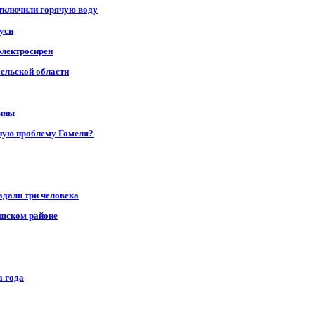
отключили горячую воду
уси
электросирен
мельской области
щины
ную проблему Гомеля?
адали три человека
ушском районе
а года