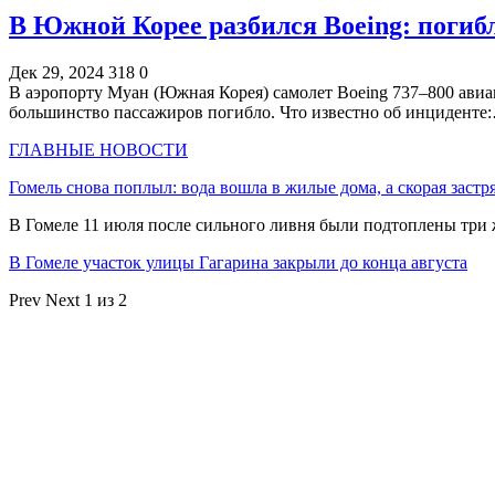
В Южной Корее разбился Boeing: погибл
Дек 29, 2024
318
0
В аэропорту Муан (Южная Корея) самолет Boeing 737–800 авиак
большинство пассажиров погибло. Что известно об инциденте
ГЛАВНЫЕ НОВОСТИ
Гомель снова поплыл: вода вошла в жилые дома, а скорая застр
В Гомеле 11 июля после сильного ливня были подтоплены три
В Гомеле участок улицы Гагарина закрыли до конца августа
Prev
Next
1 из 2