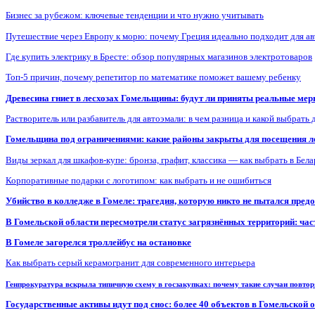
Бизнес за рубежом: ключевые тенденции и что нужно учитывать
Путешествие через Европу к морю: почему Греция идеально подходит для а
Где купить электрику в Бресте: обзор популярных магазинов электротоваров
Топ-5 причин, почему репетитор по математике поможет вашему ребенку
Древесина гниет в лесхозах Гомельщины: будут ли приняты реальные ме
Растворитель или разбавитель для автоэмали: в чем разница и какой выбрать 
Гомельщина под ограничениями: какие районы закрыты для посещения ле
Виды зеркал для шкафов-купе: бронза, графит, классика — как выбрать в Бел
Корпоративные подарки с логотипом: как выбрать и не ошибиться
Убийство в колледже в Гомеле: трагедия, которую никто не пытался пред
В Гомельской области пересмотрели статус загрязнённых территорий: ча
В Гомеле загорелся троллейбус на остановке
Как выбрать серый керамогранит для современного интерьера
Генпрокуратура вскрыла типичную схему в госзакупках: почему такие случаи повто
Государственные активы идут под снос: более 40 объектов в Гомельской 