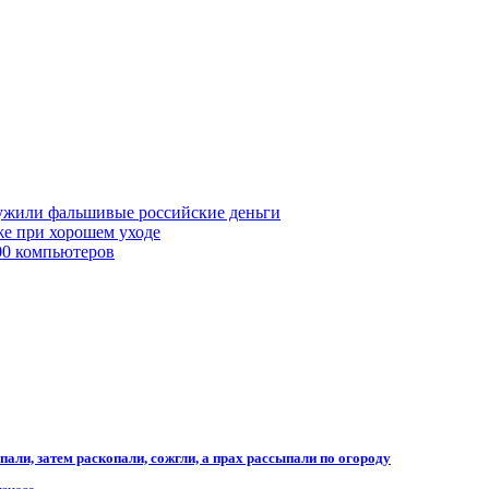
ружили фальшивые российские деньги
же при хорошем уходе
00 компьютеров
али, затем раскопали, сожгли, а прах рассыпали по огороду