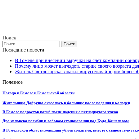
Поиск
Последние новости
В Гомеле при внесении выручки на счёт компании обна
Почему лицо может выглядеть старше своего возраста да
Житель Светлогорска заразил вирусом-майнером более 5
Полезное
Погода в Гомеле и Гомельской области
Жительница Добруша оказалась в больнице после падения в колодец
В Гомеле подросток погиб после падения с пятнадцатого этажа
Два человека погибли в лобовом столкновении под Буда-Кошелевом
В Гомельской области женщина убила сожителя, вместе с сыном тело закоп