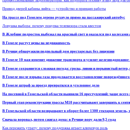
Профессиональные льдогенераторы: как подобрать технику и вид льда для б
Привод дверей кабины лифта — устройство и принцип работы
На трассе под Гомелем дерево рухнуло прямо на пассажирский автобус
Ловушка выбора: почему покупка телевизора стала квестом
В Жлобине подросток выбежал на красный свет и оказался под колесами
В Гомеле растут цены на недвижимость
В Речице обнаружили подпольный дом престарелых без лицензии
В Гомеле 10 мая изменят движение транспорта и усилят железнодорожное
В Гомеле сохраняется сложная погода: грозы, ливни и порывистый ветер
В Гомеле после взрыва газа продолжается восстановление повреждённого
В Гомеле штраф за проезд превратился в уголовное дело
На посевной в Гомельской области выявили 16 преступлений: чаще всего
Первый этап реконструкции трассы М10 рассчитывают завершить к сент
В Гомельской области возвращают в оборот более 1300 гектаров земель
Сначала воровал, потом сжигал дома: в Речице вору дали 9,5 года
Как пережить утрату: почему поддержка играет ключевую роль