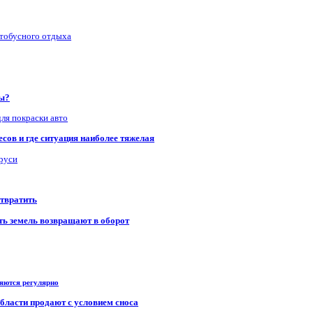
втобусного отдыха
ры?
для покраски авто
сов и где ситуация наиболее тяжелая
аруси
отвратить
сть земель возвращают в оборот
ряются регулярно
области продают с условием сноса