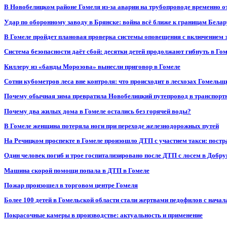
В Новобелицком районе Гомеля из-за аварии на трубопроводе временно 
Удар по оборонному заводу в Брянске: война всё ближе к границам Белар
В Гомеле пройдет плановая проверка системы оповещения с включением 
Система безопасности даёт сбой: десятки детей продолжают гибнуть в Го
Киллеру из «банды Морозова» вынесли приговор в Гомеле
Сотни кубометров леса вне контроля: что происходит в лесхозах Гомель
Почему обычная зима превратила Новобелицкий путепровод в транспорт
Почему два жилых дома в Гомеле остались без горячей воды?
В Гомеле женщина потеряла ноги при переходе железнодорожных путей
На Речицком проспекте в Гомеле произошло ДТП с участием такси: постр
Один человек погиб и трое госпитализировано после ДТП с лосем в Добр
Машина скорой помощи попала в ДТП в Гомеле
Пожар произошел в торговом центре Гомеля
Более 100 детей в Гомельской области стали жертвами педофилов с начал
Покрасочные камеры в производстве: актуальность и применение