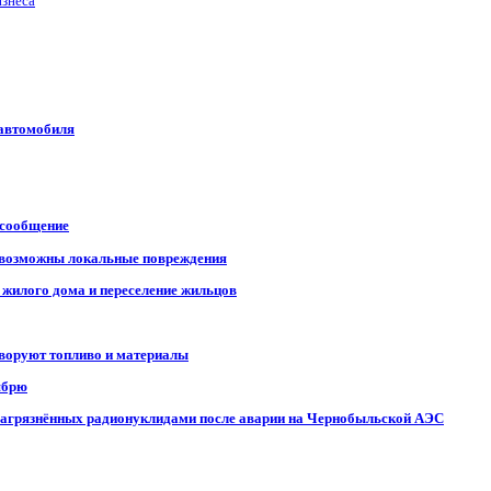
изнеса
 автомобиля
 сообщение
, возможны локальные повреждения
 жилого дома и переселение жильцов
 воруют топливо и материалы
ябрю
, загрязнённых радионуклидами после аварии на Чернобыльской АЭС