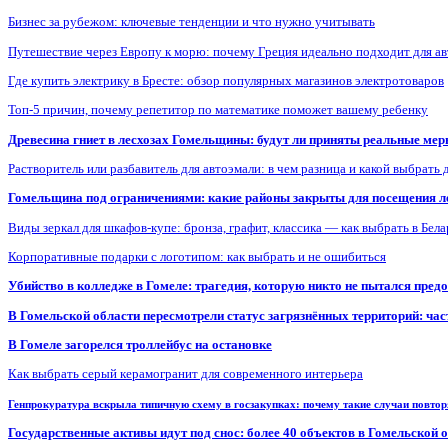
Бизнес за рубежом: ключевые тенденции и что нужно учитывать
Путешествие через Европу к морю: почему Греция идеально подходит для а
Где купить электрику в Бресте: обзор популярных магазинов электротоваров
Топ-5 причин, почему репетитор по математике поможет вашему ребенку
Древесина гниет в лесхозах Гомельщины: будут ли приняты реальные ме
Растворитель или разбавитель для автоэмали: в чем разница и какой выбрать 
Гомельщина под ограничениями: какие районы закрыты для посещения ле
Виды зеркал для шкафов-купе: бронза, графит, классика — как выбрать в Бел
Корпоративные подарки с логотипом: как выбрать и не ошибиться
Убийство в колледже в Гомеле: трагедия, которую никто не пытался пред
В Гомельской области пересмотрели статус загрязнённых территорий: ча
В Гомеле загорелся троллейбус на остановке
Как выбрать серый керамогранит для современного интерьера
Генпрокуратура вскрыла типичную схему в госзакупках: почему такие случаи повто
Государственные активы идут под снос: более 40 объектов в Гомельской 