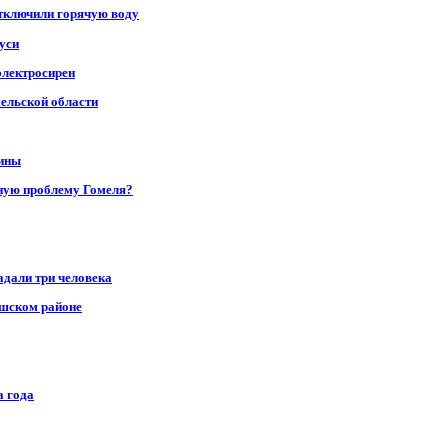
отключили горячую воду
уси
электросирен
мельской области
щины
ную проблему Гомеля?
адали три человека
ушском районе
а года