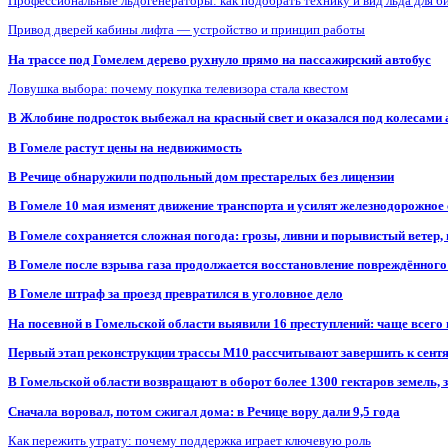
Профессиональные льдогенераторы: как подобрать технику и вид льда для б
Привод дверей кабины лифта — устройство и принцип работы
На трассе под Гомелем дерево рухнуло прямо на пассажирский автобус
Ловушка выбора: почему покупка телевизора стала квестом
В Жлобине подросток выбежал на красный свет и оказался под колесами
В Гомеле растут цены на недвижимость
В Речице обнаружили подпольный дом престарелых без лицензии
В Гомеле 10 мая изменят движение транспорта и усилят железнодорожное
В Гомеле сохраняется сложная погода: грозы, ливни и порывистый ветер
В Гомеле после взрыва газа продолжается восстановление повреждённого
В Гомеле штраф за проезд превратился в уголовное дело
На посевной в Гомельской области выявили 16 преступлений: чаще всего
Первый этап реконструкции трассы М10 рассчитывают завершить к сент
В Гомельской области возвращают в оборот более 1300 гектаров земель
Сначала воровал, потом сжигал дома: в Речице вору дали 9,5 года
Как пережить утрату: почему поддержка играет ключевую роль