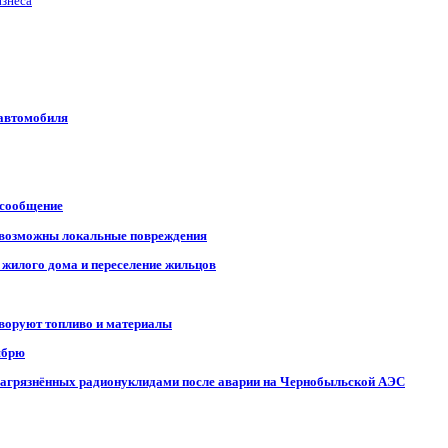
изнеса
 автомобиля
 сообщение
, возможны локальные повреждения
 жилого дома и переселение жильцов
 воруют топливо и материалы
ябрю
, загрязнённых радионуклидами после аварии на Чернобыльской АЭС