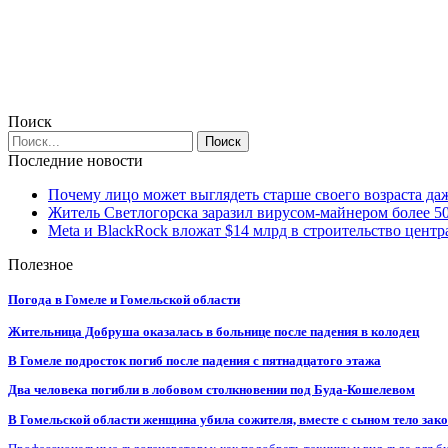
Поиск
Последние новости
Почему лицо может выглядеть старше своего возраста да
Житель Светлогорска заразил вирусом-майнером более 5
Meta и BlackRock вложат $14 млрд в строительство центр
Полезное
Погода в Гомеле и Гомельской области
Жительница Добруша оказалась в больнице после падения в колодец
В Гомеле подросток погиб после падения с пятнадцатого этажа
Два человека погибли в лобовом столкновении под Буда-Кошелевом
В Гомельской области женщина убила сожителя, вместе с сыном тело закоп