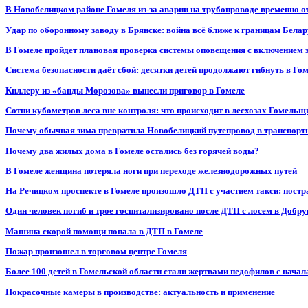
В Новобелицком районе Гомеля из-за аварии на трубопроводе временно 
Удар по оборонному заводу в Брянске: война всё ближе к границам Белар
В Гомеле пройдет плановая проверка системы оповещения с включением 
Система безопасности даёт сбой: десятки детей продолжают гибнуть в Го
Киллеру из «банды Морозова» вынесли приговор в Гомеле
Сотни кубометров леса вне контроля: что происходит в лесхозах Гомель
Почему обычная зима превратила Новобелицкий путепровод в транспорт
Почему два жилых дома в Гомеле остались без горячей воды?
В Гомеле женщина потеряла ноги при переходе железнодорожных путей
На Речицком проспекте в Гомеле произошло ДТП с участием такси: постр
Один человек погиб и трое госпитализировано после ДТП с лосем в Добр
Машина скорой помощи попала в ДТП в Гомеле
Пожар произошел в торговом центре Гомеля
Более 100 детей в Гомельской области стали жертвами педофилов с начал
Покрасочные камеры в производстве: актуальность и применение