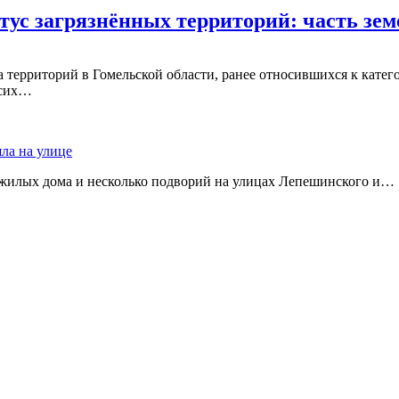
тус загрязнённых территорий: часть зе
 территорий в Гомельской области, ранее относившихся к катег
 сих…
яла на улице
 жилых дома и несколько подворий на улицах Лепешинского и…