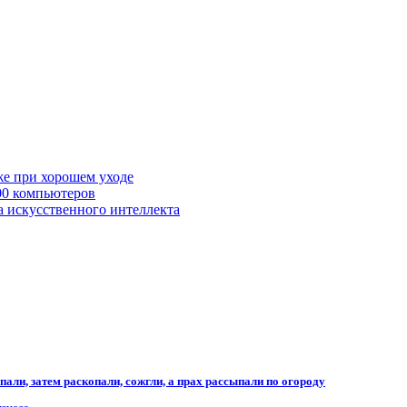
же при хорошем уходе
00 компьютеров
а искусственного интеллекта
али, затем раскопали, сожгли, а прах рассыпали по огороду