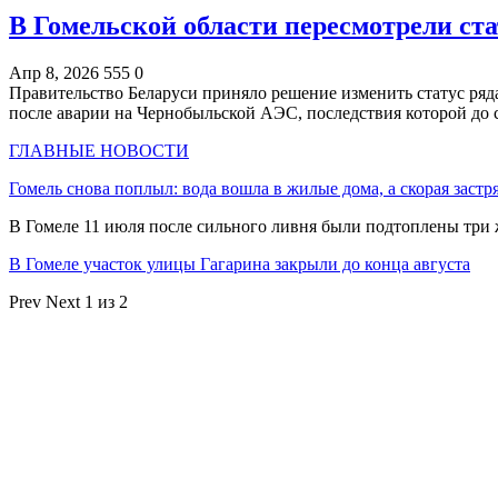
В Гомельской области пересмотрели ста
Апр 8, 2026
555
0
Правительство Беларуси приняло решение изменить статус ряда
после аварии на Чернобыльской АЭС, последствия которой до
ГЛАВНЫЕ НОВОСТИ
Гомель снова поплыл: вода вошла в жилые дома, а скорая застр
В Гомеле 11 июля после сильного ливня были подтоплены три
В Гомеле участок улицы Гагарина закрыли до конца августа
Prev
Next
1 из 2