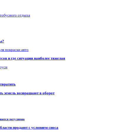
втобусного отдыха
ры?
для покраски авто
сов и где ситуация наиболее тяжелая
аруси
отвратить
сть земель возвращают в оборот
ряются регулярно
области продают с условием сноса