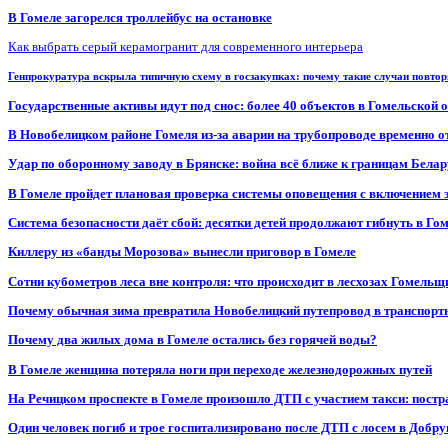
В Гомеле загорелся троллейбус на остановке
Как выбрать серый керамогранит для современного интерьера
Генпрокуратура вскрыла типичную схему в госзакупках: почему такие случаи повто
Государственные активы идут под снос: более 40 объектов в Гомельской 
В Новобелицком районе Гомеля из-за аварии на трубопроводе временно 
Удар по оборонному заводу в Брянске: война всё ближе к границам Белар
В Гомеле пройдет плановая проверка системы оповещения с включением 
Система безопасности даёт сбой: десятки детей продолжают гибнуть в Го
Киллеру из «банды Морозова» вынесли приговор в Гомеле
Сотни кубометров леса вне контроля: что происходит в лесхозах Гомель
Почему обычная зима превратила Новобелицкий путепровод в транспорт
Почему два жилых дома в Гомеле остались без горячей воды?
В Гомеле женщина потеряла ноги при переходе железнодорожных путей
На Речицком проспекте в Гомеле произошло ДТП с участием такси: постр
Один человек погиб и трое госпитализировано после ДТП с лосем в Добр