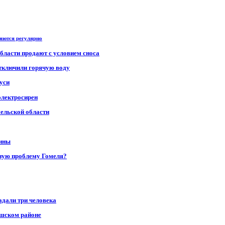
ряются регулярно
области продают с условием сноса
отключили горячую воду
уси
электросирен
мельской области
щины
ную проблему Гомеля?
адали три человека
ушском районе