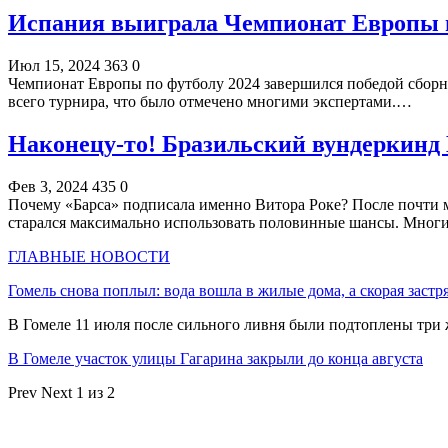
Испания выиграла Чемпионат Европы п
Июл 15, 2024
363
0
Чемпионат Европы по футболу 2024 завершился победой сборн
всего турнира, что было отмечено многими экспертами​.…
Наконецу-то! Бразильский вундеркинд 
Фев 3, 2024
435
0
Почему «Барса» подписала именно Витора Роке? После почти ме
старался максимально использовать половинные шансы. Мно
ГЛАВНЫЕ НОВОСТИ
Гомель снова поплыл: вода вошла в жилые дома, а скорая застр
В Гомеле 11 июля после сильного ливня были подтоплены три
В Гомеле участок улицы Гагарина закрыли до конца августа
Prev
Next
1 из 2