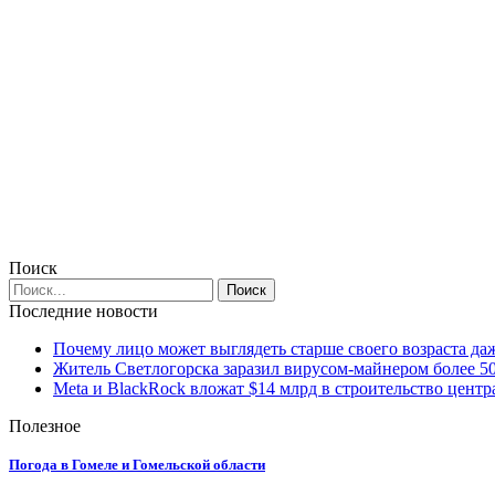
Поиск
Последние новости
Почему лицо может выглядеть старше своего возраста да
Житель Светлогорска заразил вирусом-майнером более 5
Meta и BlackRock вложат $14 млрд в строительство центр
Полезное
Погода в Гомеле и Гомельской области