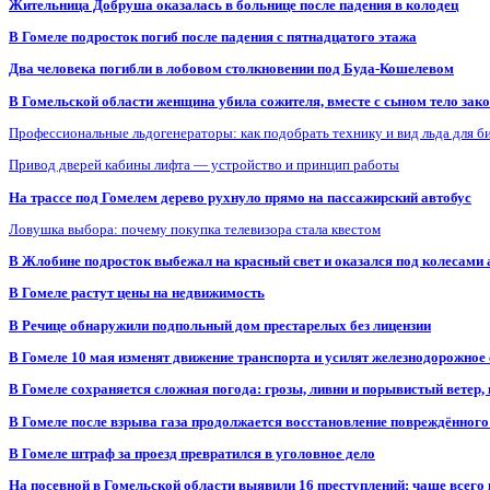
Жительница Добруша оказалась в больнице после падения в колодец
В Гомеле подросток погиб после падения с пятнадцатого этажа
Два человека погибли в лобовом столкновении под Буда-Кошелевом
В Гомельской области женщина убила сожителя, вместе с сыном тело закоп
Профессиональные льдогенераторы: как подобрать технику и вид льда для б
Привод дверей кабины лифта — устройство и принцип работы
На трассе под Гомелем дерево рухнуло прямо на пассажирский автобус
Ловушка выбора: почему покупка телевизора стала квестом
В Жлобине подросток выбежал на красный свет и оказался под колесами
В Гомеле растут цены на недвижимость
В Речице обнаружили подпольный дом престарелых без лицензии
В Гомеле 10 мая изменят движение транспорта и усилят железнодорожное
В Гомеле сохраняется сложная погода: грозы, ливни и порывистый ветер
В Гомеле после взрыва газа продолжается восстановление повреждённого
В Гомеле штраф за проезд превратился в уголовное дело
На посевной в Гомельской области выявили 16 преступлений: чаще всего