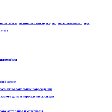
али, затем раскопали, сожгли, а прах рассыпали по огороду
изнеса
 автомобиля
 сообщение
, возможны локальные повреждения
 жилого дома и переселение жильцов
 воруют топливо и материалы