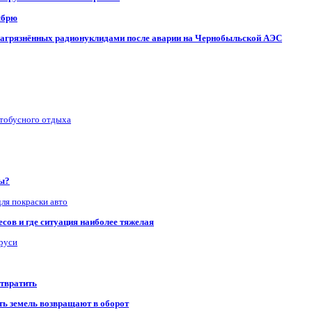
ябрю
, загрязнённых радионуклидами после аварии на Чернобыльской АЭС
втобусного отдыха
ры?
для покраски авто
сов и где ситуация наиболее тяжелая
аруси
отвратить
сть земель возвращают в оборот