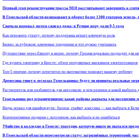
Первый этап реконструкции трассы М10 рассчитывают завершить к сент
В Гомельской области возвращают в оборот более 1300 гектаров земель
Сначала воровал, потом сжигал дома: в Речице вору дали 9,5 года
Как пережить утрату: почему поддержка играет ключевую роль
Бизнес за рубежом: ключевые тенденции и что нужно учитывать
Путешествие через Европу к морю: почему Греция идеально подходит для а
Где купить электрику в Бресте: обзор популярных магазинов электротоваров
Топ-5 причин, почему репетитор по математике поможет вашему ребенку
Древесина гниет в лесхозах Гомельщины: будут ли приняты реальные ме
Растворитель или разбавитель для автоэмали: в чем разница и какой выбрать 
Гомельщина под ограничениями: какие районы закрыты для посещения ле
Виды зеркал для шкафов-купе: бронза, графит, классика — как выбрать в Бел
Корпоративные подарки с логотипом: как выбрать и не ошибиться
Убийство в колледже в Гомеле: трагедия, которую никто не пытался пред
В Гомельской области пересмотрели статус загрязнённых территорий: ча