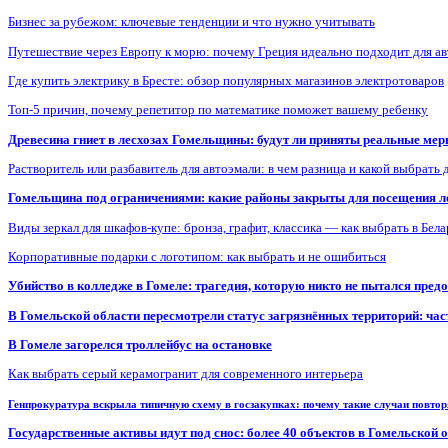
Бизнес за рубежом: ключевые тенденции и что нужно учитывать
Путешествие через Европу к морю: почему Греция идеально подходит для а
Где купить электрику в Бресте: обзор популярных магазинов электротоваров
Топ-5 причин, почему репетитор по математике поможет вашему ребенку
Древесина гниет в лесхозах Гомельщины: будут ли приняты реальные ме
Растворитель или разбавитель для автоэмали: в чем разница и какой выбрать 
Гомельщина под ограничениями: какие районы закрыты для посещения ле
Виды зеркал для шкафов-купе: бронза, графит, классика — как выбрать в Бел
Корпоративные подарки с логотипом: как выбрать и не ошибиться
Убийство в колледже в Гомеле: трагедия, которую никто не пытался пред
В Гомельской области пересмотрели статус загрязнённых территорий: ча
В Гомеле загорелся троллейбус на остановке
Как выбрать серый керамогранит для современного интерьера
Генпрокуратура вскрыла типичную схему в госзакупках: почему такие случаи повто
Государственные активы идут под снос: более 40 объектов в Гомельской 