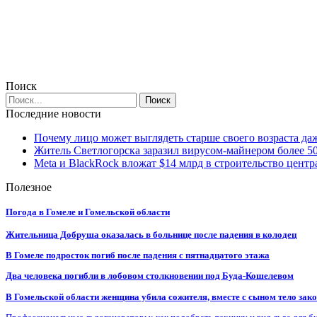
Поиск
Последние новости
Почему лицо может выглядеть старше своего возраста да
Житель Светлогорска заразил вирусом-майнером более 5
Meta и BlackRock вложат $14 млрд в строительство центр
Полезное
Погода в Гомеле и Гомельской области
Жительница Добруша оказалась в больнице после падения в колодец
В Гомеле подросток погиб после падения с пятнадцатого этажа
Два человека погибли в лобовом столкновении под Буда-Кошелевом
В Гомельской области женщина убила сожителя, вместе с сыном тело закоп