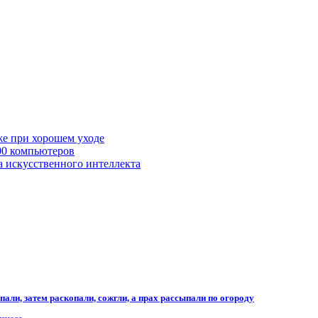
же при хорошем уходе
00 компьютеров
а искусственного интеллекта
али, затем раскопали, сожгли, а прах рассыпали по огороду