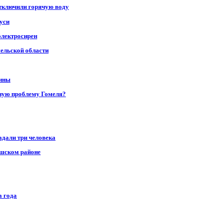
отключили горячую воду
уси
электросирен
мельской области
щины
ную проблему Гомеля?
адали три человека
ушском районе
а года