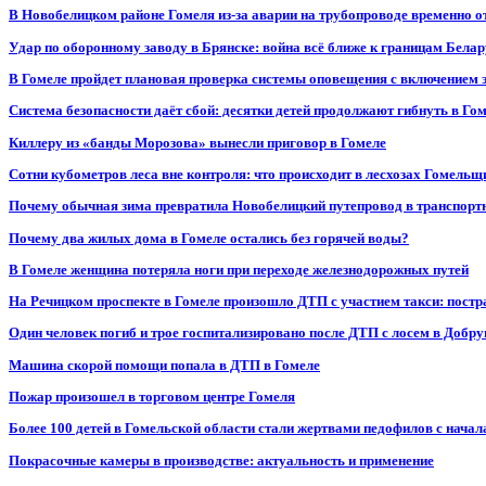
В Новобелицком районе Гомеля из-за аварии на трубопроводе временно 
Удар по оборонному заводу в Брянске: война всё ближе к границам Белар
В Гомеле пройдет плановая проверка системы оповещения с включением 
Система безопасности даёт сбой: десятки детей продолжают гибнуть в Го
Киллеру из «банды Морозова» вынесли приговор в Гомеле
Сотни кубометров леса вне контроля: что происходит в лесхозах Гомель
Почему обычная зима превратила Новобелицкий путепровод в транспорт
Почему два жилых дома в Гомеле остались без горячей воды?
В Гомеле женщина потеряла ноги при переходе железнодорожных путей
На Речицком проспекте в Гомеле произошло ДТП с участием такси: постр
Один человек погиб и трое госпитализировано после ДТП с лосем в Добр
Машина скорой помощи попала в ДТП в Гомеле
Пожар произошел в торговом центре Гомеля
Более 100 детей в Гомельской области стали жертвами педофилов с начал
Покрасочные камеры в производстве: актуальность и применение