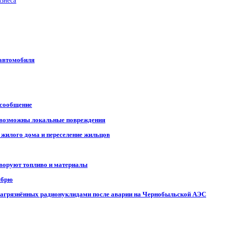
изнеса
 автомобиля
 сообщение
, возможны локальные повреждения
 жилого дома и переселение жильцов
 воруют топливо и материалы
ябрю
, загрязнённых радионуклидами после аварии на Чернобыльской АЭС