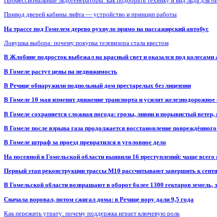
Профессиональные льдогенераторы: как подобрать технику и вид льда для б
Привод дверей кабины лифта — устройство и принцип работы
На трассе под Гомелем дерево рухнуло прямо на пассажирский автобус
Ловушка выбора: почему покупка телевизора стала квестом
В Жлобине подросток выбежал на красный свет и оказался под колесами
В Гомеле растут цены на недвижимость
В Речице обнаружили подпольный дом престарелых без лицензии
В Гомеле 10 мая изменят движение транспорта и усилят железнодорожное
В Гомеле сохраняется сложная погода: грозы, ливни и порывистый ветер
В Гомеле после взрыва газа продолжается восстановление повреждённого
В Гомеле штраф за проезд превратился в уголовное дело
На посевной в Гомельской области выявили 16 преступлений: чаще всего
Первый этап реконструкции трассы М10 рассчитывают завершить к сент
В Гомельской области возвращают в оборот более 1300 гектаров земель
Сначала воровал, потом сжигал дома: в Речице вору дали 9,5 года
Как пережить утрату: почему поддержка играет ключевую роль