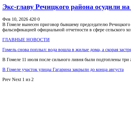
Экс-главу Речицкого района осудили на
Фев 10, 2026
420
0
В Гомеле вынесен приговор бывшему председателю Речицкого
фальсификацией официальной отчетности в сфере сельского х
ГЛАВНЫЕ НОВОСТИ
Гомель снова поплыл: вода вошла в жилые дома, а скорая застр
В Гомеле 11 июля после сильного ливня были подтоплены три
В Гомеле участок улицы Гагарина закрыли до конца августа
Prev
Next
1 из 2