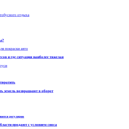
втобусного отдыха
ры?
для покраски авто
сов и где ситуация наиболее тяжелая
аруси
отвратить
сть земель возвращают в оборот
ряются регулярно
области продают с условием сноса