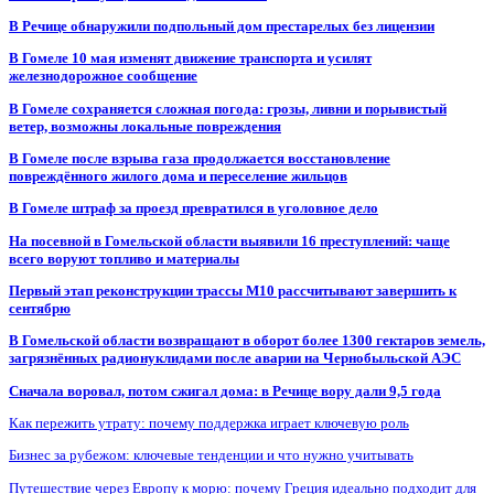
В Речице обнаружили подпольный дом престарелых без лицензии
В Гомеле 10 мая изменят движение транспорта и усилят
железнодорожное сообщение
В Гомеле сохраняется сложная погода: грозы, ливни и порывистый
ветер, возможны локальные повреждения
В Гомеле после взрыва газа продолжается восстановление
повреждённого жилого дома и переселение жильцов
В Гомеле штраф за проезд превратился в уголовное дело
На посевной в Гомельской области выявили 16 преступлений: чаще
всего воруют топливо и материалы
Первый этап реконструкции трассы М10 рассчитывают завершить к
сентябрю
В Гомельской области возвращают в оборот более 1300 гектаров земель,
загрязнённых радионуклидами после аварии на Чернобыльской АЭС
Сначала воровал, потом сжигал дома: в Речице вору дали 9,5 года
Как пережить утрату: почему поддержка играет ключевую роль
Бизнес за рубежом: ключевые тенденции и что нужно учитывать
Путешествие через Европу к морю: почему Греция идеально подходит для