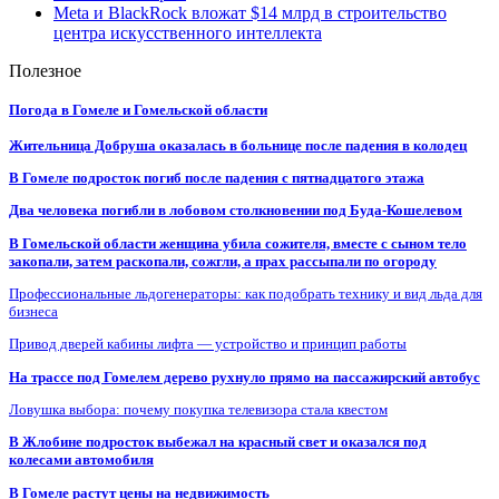
Meta и BlackRock вложат $14 млрд в строительство
центра искусственного интеллекта
Полезное
Погода в Гомеле и Гомельской области
Жительница Добруша оказалась в больнице после падения в колодец
В Гомеле подросток погиб после падения с пятнадцатого этажа
Два человека погибли в лобовом столкновении под Буда-Кошелевом
В Гомельской области женщина убила сожителя, вместе с сыном тело
закопали, затем раскопали, сожгли, а прах рассыпали по огороду
Профессиональные льдогенераторы: как подобрать технику и вид льда для
бизнеса
Привод дверей кабины лифта — устройство и принцип работы
На трассе под Гомелем дерево рухнуло прямо на пассажирский автобус
Ловушка выбора: почему покупка телевизора стала квестом
В Жлобине подросток выбежал на красный свет и оказался под
колесами автомобиля
В Гомеле растут цены на недвижимость