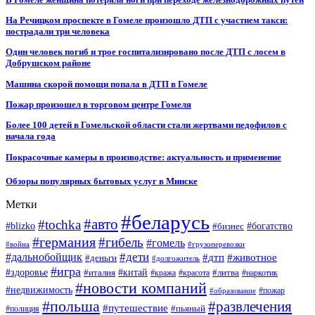
На Речицком проспекте в Гомеле произошло ДТП с участием такси:
пострадали три человека
Один человек погиб и трое госпитализировано после ДТП с лосем в
Добрушском районе
Машина скорой помощи попала в ДТП в Гомеле
Пожар произошел в торговом центре Гомеля
Более 100 детей в Гомельской области стали жертвами педофилов с
начала года
Покрасочные камеры в производстве: актуальность и применение
Обзоры популярных бытовых услуг в Минске
Метки
#беларусь
#авто
#tochka
#blizko
#бизнес
#богатство
#германия
#гибель
#гомель
#война
#грузоперевозки
#дальнобойщик
#дети
#дтп
#животное
#деньги
#долгожитель
#игра
#китай
#здоровье
#литва
#италия
#кража
#красота
#наркотик
#новости компаний
#недвижимость
#пожар
#образование
#польша
#развлечения
#путешествие
#пьяный
#полиция