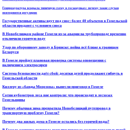
Генпрокуратура вскрыла типичную схему в госзакупках: почему такие случаи
повторяются регулярно
Государственные активы идут под снос: более 40 объектов в Гомельской
области продают с условием сноса
В Новобелицком районе Гомеля из-за аварии на трубопроводе временно
отключили горячую воду
Удар по оборонному заводу в Брянске: война всё ближе к границам
Беларуси
В Гомеле пройдет плановая проверка системы оповещения с
включением электросирен
Система безопасности даёт сбой: десятки детей продолжают гибнуть в
Гомельской области
Киллеру из «банды Морозова» вынесли приговор в Гомеле
Сотни кубометров леса вне контроля: что происходит в лесхозах
Гомельщины
Почему обычная зима превратила Новобелицкий путепровод в
транспортную проблему Гомеля?
Почему два жилых дома в Гомеле остались без горячей воды?
В Гомеле женщина потеряла ноги при переходе железнодорожных путей