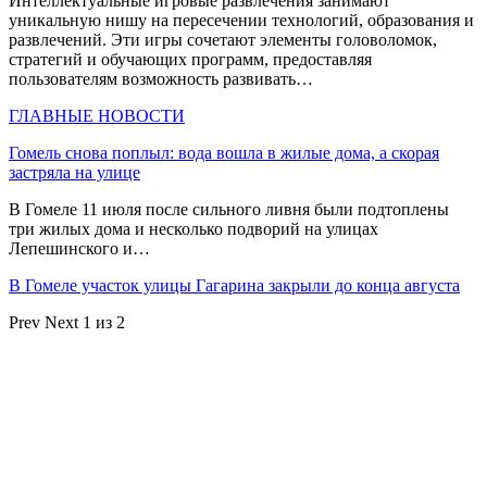
Интеллектуальные игровые развлечения занимают
уникальную нишу на пересечении технологий, образования и
развлечений. Эти игры сочетают элементы головоломок,
стратегий и обучающих программ, предоставляя
пользователям возможность развивать…
ГЛАВНЫЕ НОВОСТИ
Гомель снова поплыл: вода вошла в жилые дома, а скорая
застряла на улице
В Гомеле 11 июля после сильного ливня были подтоплены
три жилых дома и несколько подворий на улицах
Лепешинского и…
В Гомеле участок улицы Гагарина закрыли до конца августа
Prev
Next
1 из 2