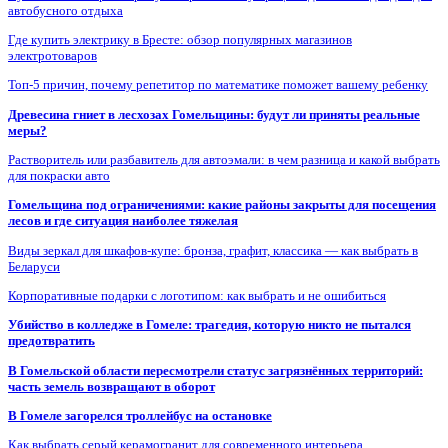
автобусного отдыха
Где купить электрику в Бресте: обзор популярных магазинов
электротоваров
Топ-5 причин, почему репетитор по математике поможет вашему ребенку
Древесина гниет в лесхозах Гомельщины: будут ли приняты реальные
меры?
Растворитель или разбавитель для автоэмали: в чем разница и какой выбрать
для покраски авто
Гомельщина под ограничениями: какие районы закрыты для посещения
лесов и где ситуация наиболее тяжелая
Виды зеркал для шкафов-купе: бронза, графит, классика — как выбрать в
Беларуси
Корпоративные подарки с логотипом: как выбрать и не ошибиться
Убийство в колледже в Гомеле: трагедия, которую никто не пытался
предотвратить
В Гомельской области пересмотрели статус загрязнённых территорий:
часть земель возвращают в оборот
В Гомеле загорелся троллейбус на остановке
Как выбрать серый керамогранит для современного интерьера