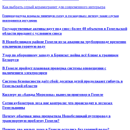
Как выбрать серый керамогранит для современного интерьера
Генпрокуратура вскрыла типичную схему в госзакупках: почему такие случаи
повторяются регулярно
Государственные активы идут под снос: более 40 объектов в Гомельской
области продают с условием сноса
В Новобелицком районе Гомеля из-за аварии на трубопроводе временно
отключили горячую воду
Удар по оборонному заводу в Брянске: война всё ближе к границам
Беларуси
В Гомеле пройдет плановая проверка системы оповещения с
включением электросирен
Система безопасности даёт сбой: десятки детей продолжают гибнуть в
Гомельской области
Киллеру из «банды Морозова» вынесли приговор в Гомеле
Сотни кубометров леса вне контроля: что происходит в лесхозах
Гомельщины
Почему обычная зима превратила Новобелицкий путепровод в
транспортную проблему Гомеля?
Почему два жилых дома в Гомеле остались без горячей воды?