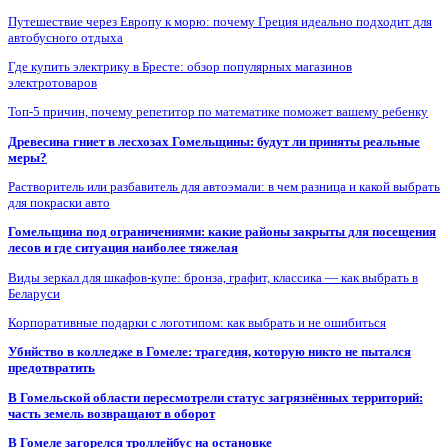
Путешествие через Европу к морю: почему Греция идеально подходит для
автобусного отдыха
Где купить электрику в Бресте: обзор популярных магазинов
электротоваров
Топ-5 причин, почему репетитор по математике поможет вашему ребенку
Древесина гниет в лесхозах Гомельщины: будут ли приняты реальные
меры?
Растворитель или разбавитель для автоэмали: в чем разница и какой выбрать
для покраски авто
Гомельщина под ограничениями: какие районы закрыты для посещения
лесов и где ситуация наиболее тяжелая
Виды зеркал для шкафов-купе: бронза, графит, классика — как выбрать в
Беларуси
Корпоративные подарки с логотипом: как выбрать и не ошибиться
Убийство в колледже в Гомеле: трагедия, которую никто не пытался
предотвратить
В Гомельской области пересмотрели статус загрязнённых территорий:
часть земель возвращают в оборот
В Гомеле загорелся троллейбус на остановке