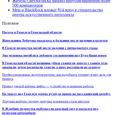
Житель Светлогорска заразил вирусом-майнером более
500 компьютеров
Meta и BlackRock вложат $14 млрд в строительство
центра искусственного интеллекта
Полезное
Погода в Гомеле и Гомельской области
Жительница Добруша оказалась в больнице после падения в колодец
В Гомеле подросток погиб после падения с пятнадцатого этажа
Два человека погибли в лобовом столкновении под Буда-Кошелевом
В Гомельской области женщина убила сожителя, вместе с сыном тело
закопали, затем раскопали, сожгли, а прах рассыпали по огороду
Профессиональные льдогенераторы: как подобрать технику и вид льда для
бизнеса
Привод дверей кабины лифта — устройство и принцип работы
На трассе под Гомелем дерево рухнуло прямо на пассажирский автобус
Ловушка выбора: почему покупка телевизора стала квестом
В Жлобине подросток выбежал на красный свет и оказался под
колесами автомобиля