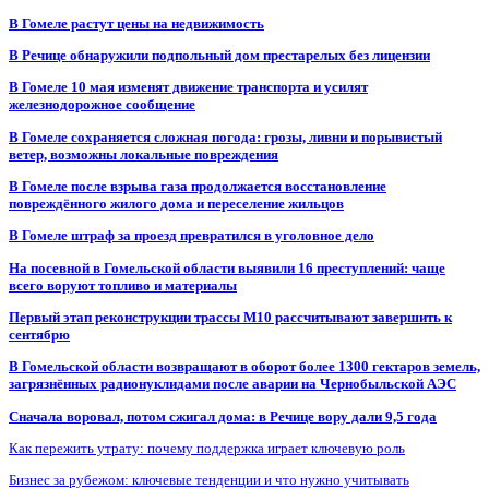
В Гомеле растут цены на недвижимость
В Речице обнаружили подпольный дом престарелых без лицензии
В Гомеле 10 мая изменят движение транспорта и усилят
железнодорожное сообщение
В Гомеле сохраняется сложная погода: грозы, ливни и порывистый
ветер, возможны локальные повреждения
В Гомеле после взрыва газа продолжается восстановление
повреждённого жилого дома и переселение жильцов
В Гомеле штраф за проезд превратился в уголовное дело
На посевной в Гомельской области выявили 16 преступлений: чаще
всего воруют топливо и материалы
Первый этап реконструкции трассы М10 рассчитывают завершить к
сентябрю
В Гомельской области возвращают в оборот более 1300 гектаров земель,
загрязнённых радионуклидами после аварии на Чернобыльской АЭС
Сначала воровал, потом сжигал дома: в Речице вору дали 9,5 года
Как пережить утрату: почему поддержка играет ключевую роль
Бизнес за рубежом: ключевые тенденции и что нужно учитывать