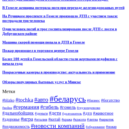
В Гомеле женщина потеряла ноги при переходе железнодорожных путей
На Речицком проспекте в Гомеле произошло ДТП с участием такси:
пострадали три человека
Один человек погиб и трое госпитализировано после ДТП с лосем в
Добрушском районе
Машина скорой помощи попала в ДТП в Гомеле
Пожар произошел в торговом центре Гомеля
Более 100 детей в Гомельской области стали жертвами педофилов с
начала года
Покрасочные камеры в производстве: актуальность и применение
Обзоры популярных бытовых услуг в Минске
Метки
#беларусь
#авто
#tochka
#blizko
#бизнес
#богатство
#германия
#гибель
#гомель
#война
#грузоперевозки
#дальнобойщик
#дети
#дтп
#животное
#деньги
#долгожитель
#игра
#китай
#здоровье
#литва
#италия
#кража
#красота
#наркотик
#новости компаний
#недвижимость
#пожар
#образование