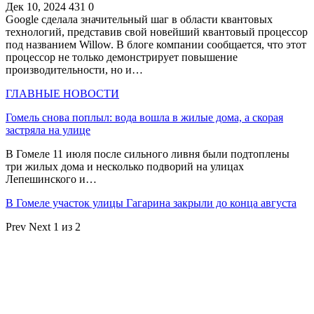
Дек 10, 2024
431
0
Google сделала значительный шаг в области квантовых
технологий, представив свой новейший квантовый процессор
под названием Willow. В блоге компании сообщается, что этот
процессор не только демонстрирует повышение
производительности, но и…
ГЛАВНЫЕ НОВОСТИ
Гомель снова поплыл: вода вошла в жилые дома, а скорая
застряла на улице
В Гомеле 11 июля после сильного ливня были подтоплены
три жилых дома и несколько подворий на улицах
Лепешинского и…
В Гомеле участок улицы Гагарина закрыли до конца августа
Prev
Next
1 из 2