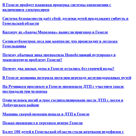
В Гомеле пройдет плановая проверка системы оповещения с
включением электросирен
Система безопасности даёт сбой: десятки детей продолжают гибнуть в
Гомельской области
Киллеру из «банды Морозова» вынесли приговор в Гомеле
Сотни кубометров леса вне контроля: что происходит в лесхозах
Гомельщины
Почему обычная зима превратила Новобелицкий путепровод в
транспортную проблему Гомеля?
Почему два жилых дома в Гомеле остались без горячей воды?
В Гомеле женщина потеряла ноги при переходе железнодорожных путей
На Речицком проспекте в Гомеле произошло ДТП с участием такси:
пострадали три человека
Один человек погиб и трое госпитализировано после ДТП с лосем в
Добрушском районе
Машина скорой помощи попала в ДТП в Гомеле
Пожар произошел в торговом центре Гомеля
Более 100 детей в Гомельской области стали жертвами педофилов с