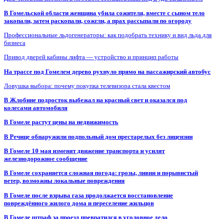
В Гомельской области женщина убила сожителя, вместе с сыном тело
закопали, затем раскопали, сожгли, а прах рассыпали по огороду
Профессиональные льдогенераторы: как подобрать технику и вид льда для
бизнеса
Привод дверей кабины лифта — устройство и принцип работы
На трассе под Гомелем дерево рухнуло прямо на пассажирский автобус
Ловушка выбора: почему покупка телевизора стала квестом
В Жлобине подросток выбежал на красный свет и оказался под
колесами автомобиля
В Гомеле растут цены на недвижимость
В Речице обнаружили подпольный дом престарелых без лицензии
В Гомеле 10 мая изменят движение транспорта и усилят
железнодорожное сообщение
В Гомеле сохраняется сложная погода: грозы, ливни и порывистый
ветер, возможны локальные повреждения
В Гомеле после взрыва газа продолжается восстановление
повреждённого жилого дома и переселение жильцов
В Гомеле штраф за проезд превратился в уголовное дело