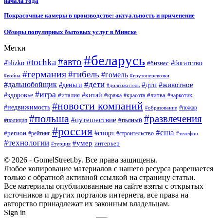
начала года
Покрасочные камеры в производстве: актуальность и применение
Обзоры популярных бытовых услуг в Минске
Метки
#беларусь
#авто
#tochka
#blizko
#бизнес
#богатство
#германия
#гибель
#гомель
#война
#грузоперевозки
#дальнобойщик
#дети
#дтп
#животное
#деньги
#долгожитель
#игра
#китай
#здоровье
#литва
#италия
#кража
#красота
#наркотик
#новости компаний
#недвижимость
#пожар
#образование
#польша
#развлечения
#путешествие
#пьяный
#полиция
#россия
#сша
#спорт
#регион
#рейтинг
#строительство
#телефон
#технологии
#умер
интерьер
#турция
© 2026 - GomelStreet.by. Все права защищены.
Любое копирование материалов с нашего ресурса разрешается
только с обратной активной ссылкой на страницу статьи.
Все материалы опубликованные на сайте взяты с открытых
источников и других порталов интернета, все права на
авторство принадлежат их законным владельцам.
Sign in