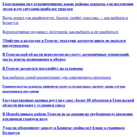
Гомельщина под ограничениями: какие районы закрыты для посещения
лесов и где ситуация наиболее тяжелая
Виды зеркал для шкафов-купе: бронза, графит, классика — как выбрать в
Беларуси
Корпоративные подарки с логотипом: как выбрать и не ошибиться
Убийство в колледже в Гомеле: трагедия, которую никто не пытался
предотвратить
В Гомельской области пересмотрели статус загрязнённых территорий:
часть земель возвращают в оборот
В Гомеле загорелся троллейбус на остановке
Как выбрать серый керамогранит для современного интерьера
Генпрокуратура вскрыла типичную схему в госзакупках: почему такие случаи
повторяются регулярно
Государственные активы идут под снос: более 40 объектов в Гомельской
области продают с условием сноса
В Новобелицком районе Гомеля из-за аварии на трубопроводе временно
отключили горячую воду
Удар по оборонному заводу в Брянске: война всё ближе к границам
Беларуси