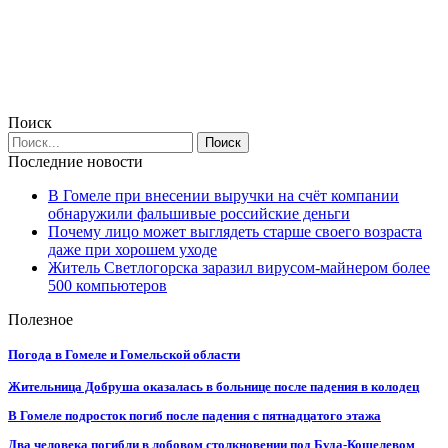
Поиск
Последние новости
В Гомеле при внесении выручки на счёт компании
обнаружили фальшивые российские деньги
Почему лицо может выглядеть старше своего возраста
даже при хорошем уходе
Житель Светлогорска заразил вирусом-майнером более
500 компьютеров
Полезное
Погода в Гомеле и Гомельской области
Жительница Добруша оказалась в больнице после падения в колодец
В Гомеле подросток погиб после падения с пятнадцатого этажа
Два человека погибли в лобовом столкновении под Буда-Кошелевом