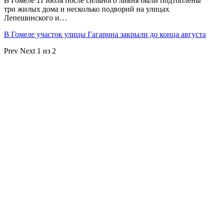
В Гомеле 11 июля после сильного ливня были подтоплены
три жилых дома и несколько подворий на улицах
Лепешинского и…
В Гомеле участок улицы Гагарина закрыли до конца августа
Prev
Next
1 из 2