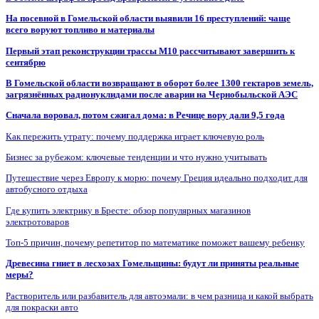
На посевной в Гомельской области выявили 16 преступлений: чаще
всего воруют топливо и материалы
Первый этап реконструкции трассы М10 рассчитывают завершить к
сентябрю
В Гомельской области возвращают в оборот более 1300 гектаров земель,
загрязнённых радионуклидами после аварии на Чернобыльской АЭС
Сначала воровал, потом сжигал дома: в Речице вору дали 9,5 года
Как пережить утрату: почему поддержка играет ключевую роль
Бизнес за рубежом: ключевые тенденции и что нужно учитывать
Путешествие через Европу к морю: почему Греция идеально подходит для
автобусного отдыха
Где купить электрику в Бресте: обзор популярных магазинов
электротоваров
Топ-5 причин, почему репетитор по математике поможет вашему ребенку
Древесина гниет в лесхозах Гомельщины: будут ли приняты реальные
меры?
Растворитель или разбавитель для автоэмали: в чем разница и какой выбрать
для покраски авто